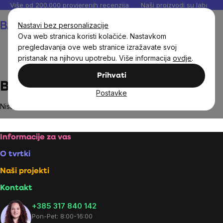
Preskoči
Više od 200.000 provjerenih recenzija
Naši proizvodi su laboratori
na
Košarica
Nastavi bez personalizacije
sadržaj
Ova web stranica koristi kolačiće. Nastavkom
pregledavanja ove web stranice izražavate svoj
pristanak na njihovu upotrebu. Više informacija
ovdje
.
Brands
Botter
Prihvati
Botter
Postavke
Nisu pronađeni proizvodi marke
Botter
...
Footer
Informacije za vas
O tvrtki
Naši projekti
Kontakt
+385 317 840 142
Pon-Pet: 8:00-16:00