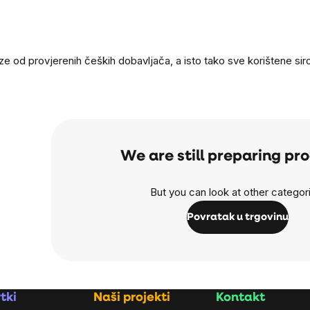
laze od provjerenih čeških dobavljača, a isto tako sve korištene s
We are still preparing pr
But you can look at other categor
Povratak u trgovinu
tki
Naši projekti
Kontakt