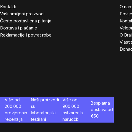
Kontakti
O na
Vaši omiljeni proizvodi
Povije
Često postavljena pitanja
Kontak
Dostava i plaćanje
Velep
Reklamacije i povrat robe
O Bra
Vlasti
Donac
Više od
Naši proizvodi
Više od
Besplatna
200.000
su
900.000
dostava od
provjerenih
laboratorijski
ostvarenih
€
50
recenzija
testirani
narudžbi