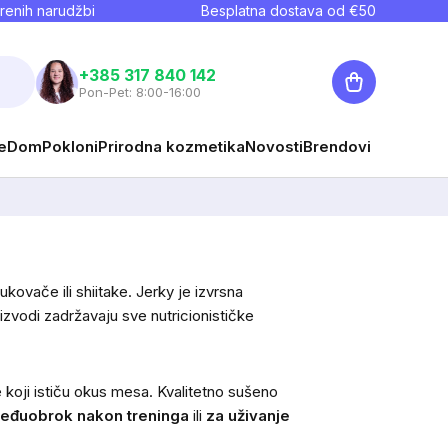
renih narudžbi
Besplatna dostava od €
50
Košarica
+385 317 840 142
Pon-Pet: 8:00-16:00
e
Dom
Pokloni
Prirodna kozmetika
Novosti
Brendovi
ovače ili shiitake. Jerky je izvrsna
izvodi zadržavaju sve nutricionističke
 koji ističu okus mesa. Kvalitetno sušeno
eđuobrok nakon treninga
ili
za uživanje