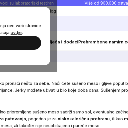
vodi su laboratorijski testirani
Više od 900.000 ostva
Moji favoriti
Blog
anja ove web stranice
macija
ovdje
.
i
Žene
Djeca
Sportska odjeća i dodaci
Prehrambene namirnic
Grčevit
ko pronaći nešto za sebe. Naći ćete sušeno meso i gljive poput buk
ijance. Jerky možete uživati ​​u bilo koje doba dana. Sušenjem pro
ilno pripremljeno sušeno meso sadrži samo sol, eventualno začine
za putovanja
, pogodno je za
niskokaloričnu prehranu
, ili kao
m
mesa, ali također nije neuobičajeno i pureće meso.