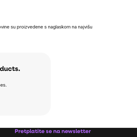
irovine su proizvedene s naglaskom na najvišu
oducts.
ies.
Pretplatite se na newsletter