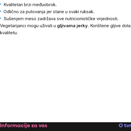
Kvalitetan brzi međuobrok.
Odlično za putovanja jer stane u svaki ruksak.
Sušenjem meso zadržava sve nutricionističke vrijednosti.
Vegetarijanci mogu uživati u
gljivama jerky
. Korištene gljive do
kvalitetu.
Sidebar
Footer
Informacije za vas
O tvr