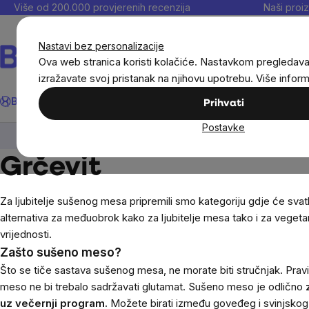
Preskoči
Više od 200.000 provjerenih recenzija
Naši proiz
na
sadržaj
Nastavi bez personalizacije
Ova web stranica koristi kolačiće. Nastavkom pregledav
izražavate svoj pristanak na njihovu upotrebu. Više infor
Traži
BrainMax®
Uštedi
Ciljevi
Dodaci prehrani
Noviteti
Muškarc
Prihvati
Postavke
Prehrambene namirnice
Slatki i slani snackovi
Grčevit
Za ljubitelje sušenog mesa pripremili smo kategoriju gdje će svat
alternativa za međuobrok kako za ljubitelje mesa tako i za vegetar
vrijednosti.
Zašto sušeno meso?
Što se tiče sastava sušenog mesa, ne morate biti stručnjak. Prav
meso ne bi trebalo sadržavati glutamat. Sušeno meso je odlično
uz večernji program.
Možete birati između goveđeg i svinjskog 