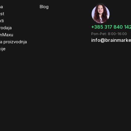
ma
Blog
st
ti
+385 317 840 14
rodaja
Pon-Pet: 8:00-16:00
inMaxu
info@brainmarke
ta proizvodnja
ije