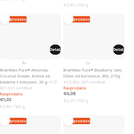
mjere:
Cijena
€3,40 / 100 g
mjere:
Rasprodano
Rasprodano
Detalj
Detalj
8x
2x
BrainMax Pure® Almonda,
BrainMax Pure® Blueberry Jam,
Coconut Dream, Krema od
Džem od borovnice, BIO, 270g
badema s kokosom, 30 g
*CZ-
*CZ-BIO-001 certifikat
BIO-001 certifikat
Rasprodano
Rasprodano
€6,08
€1,02
Cijena
€2,25 / 100 g
Cijena
mjere:
€3,40 / 100 g
mjere:
Rasprodano
Rasprodano