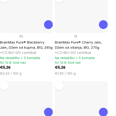
2x
1x
BrainMax Pure® Blackberry
BrainMax Pure® Cherry Jam,
Jam, Džem od kupina, BIO, 260g
Džem od višanja, BIO, 270g
*CZ-BIO-001 certifikat
*CZ-BIO-001 certifikat
Na skladištu > 5 komada
Na skladištu > 5 komada
Sri 12.8. kod vas
Sri 12.8. kod vas
€5,26
€5,26
Cijena
Cijena
€2,02 / 100 g
€1,95 / 100 g
mjere:
mjere: