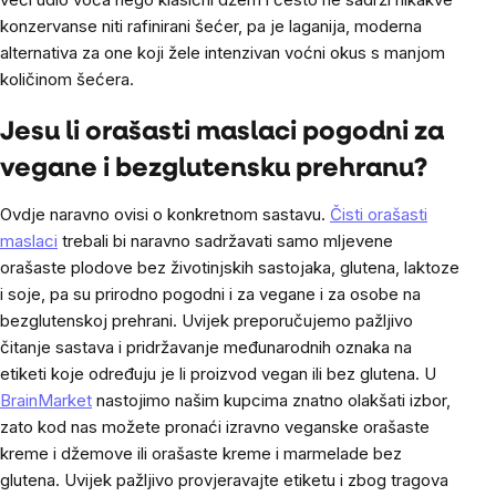
konzervanse niti rafinirani šećer, pa je laganija, moderna
alternativa za one koji žele intenzivan voćni okus s manjom
količinom šećera.
Jesu li orašasti maslaci pogodni za
vegane i bezglutensku prehranu?
Ovdje naravno ovisi o konkretnom sastavu.
Čisti orašasti
maslaci
trebali bi naravno sadržavati samo mljevene
orašaste plodove bez životinjskih sastojaka, glutena, laktoze
i soje, pa su prirodno pogodni i za vegane i za osobe na
bezglutenskoj prehrani. Uvijek preporučujemo pažljivo
čitanje sastava i pridržavanje međunarodnih oznaka na
etiketi koje određuju je li proizvod vegan ili bez glutena. U
BrainMarket
nastojimo našim kupcima znatno olakšati izbor,
zato kod nas možete pronaći izravno veganske orašaste
kreme i džemove ili orašaste kreme i marmelade bez
glutena. Uvijek pažljivo provjeravajte etiketu i zbog tragova