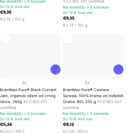
Na skladištu > 5 komada
*CZ-BIO-001 certifikat
Sri 12.8. kod vas
Na skladištu > 5 komada
Sri 12.8. kod vas
€9,35
Cijena
€9,35
€3,74 / 100 g
mjere:
Cijena
€3,74 / 100 g
mjere:
3x
5x
BrainMax Pure® Black Currant
BrainMax Pure® Cashew
Jam, organski džem od crnog
Spread, 100% krema od indijskih
ribiza, 260g
*CZ-BIO-001
Oraha, BIO, 250 g
*CZ-BIO-001
certifikat
certifikat
Na skladištu > 5 komada
Na skladištu > 5 komada
Sri 12.8. kod vas
Sri 12.8. kod vas
€5,26
€8,12
Cijena
Cijena
€2,02 / 100 g
€3,25 / 100 g