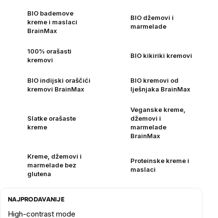
BIO bademove
BIO džemovi i
kreme i maslaci
marmelade
BrainMax
100% orašasti
BIO kikiriki kremovi
kremovi
BIO indijski oraščići
BIO kremovi od
kremovi BrainMax
lješnjaka BrainMax
Veganske kreme,
Slatke orašaste
džemovi i
kreme
marmelade
BrainMax
Kreme, džemovi i
Proteinske kreme i
marmelade bez
maslaci
glutena
NAJPRODAVANIJE
High-contrast mode