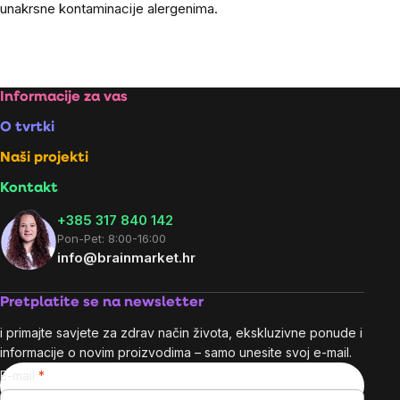
unakrsne kontaminacije alergenima.
Footer
Informacije za vas
O tvrtki
Naši projekti
Kontakt
+385 317 840 142
Pon-Pet: 8:00-16:00
info@brainmarket.hr
Pretplatite se na newsletter
i primajte savjete za zdrav način života, ekskluzivne ponude i
informacije o novim proizvodima – samo unesite svoj e-mail.
E-mail