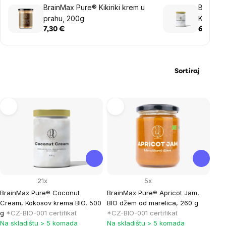
BrainMax Pure® Kikiriki krem u
BrainMa
prahu, 200g
Kokosov
7,30 €
6,90 €
Sortiraj
List
of
products
21x
5x
BrainMax Pure® Coconut
BrainMax Pure® Apricot Jam,
Cream, Kokosov krema BIO, 500
BIO džem od marelica, 260 g
g
*CZ-BIO-001 certifikat
*CZ-BIO-001 certifikat
Na skladištu > 5 komada
Na skladištu > 5 komada