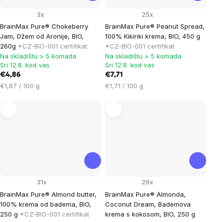
3x
25x
BrainMax Pure® Chokeberry
BrainMax Pure® Peanut Spread,
Jam, Džem od Aronije, BIO,
100% Kikiriki krema, BIO, 450 g
260g
*CZ-BIO-001 certifikat
*CZ-BIO-001 certifikat
Na skladištu > 5 komada
Na skladištu > 5 komada
Sri 12.8. kod vas
Sri 12.8. kod vas
€4,86
€7,71
Cijena
Cijena
€1,87 / 100 g
€1,71 / 100 g
mjere:
mjere:
31x
26x
BrainMax Pure® Almond butter,
BrainMax Pure® Almonda,
100% krema od badema, BIO,
Coconut Dream, Bademova
250 g
*CZ-BIO-001 certifikat
krema s kokosom, BIO, 250 g