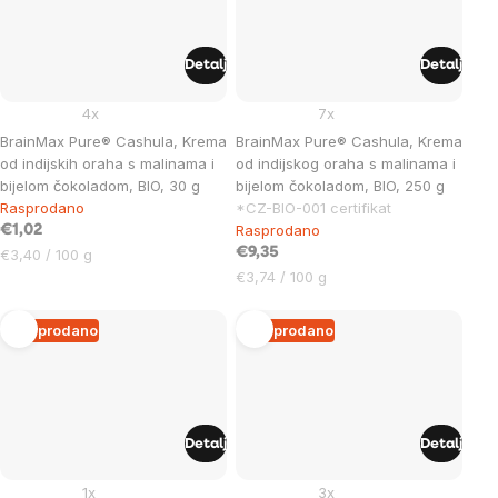
Detalj
Detalj
4x
7x
BrainMax Pure® Cashula, Krema
BrainMax Pure® Cashula, Krema
od indijskih oraha s malinama i
od indijskog oraha s malinama i
bijelom čokoladom, BIO, 30 g
bijelom čokoladom, BIO, 250 g
Rasprodano
*CZ-BIO-001 certifikat
Rasprodano
€1,02
Cijena
€9,35
€3,40 / 100 g
mjere:
Cijena
€3,74 / 100 g
mjere:
Rasprodano
Rasprodano
Detalj
Detalj
1x
3x