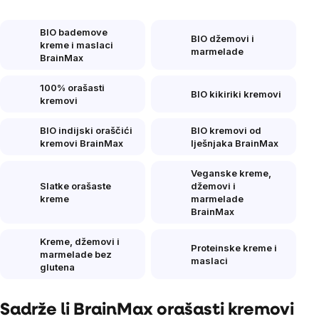
BIO bademove
BIO džemovi i
kreme i maslaci
marmelade
BrainMax
100% orašasti
BIO kikiriki kremovi
kremovi
BIO indijski oraščići
BIO kremovi od
kremovi BrainMax
lješnjaka BrainMax
Veganske kreme,
Slatke orašaste
džemovi i
kreme
marmelade
BrainMax
Kreme, džemovi i
Proteinske kreme i
marmelade bez
maslaci
glutena
Sadrže li BrainMax orašasti kremovi