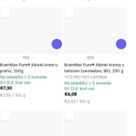
mjere:
mjere:
32x
22x
BrainMax Pure® Kikiriki krem u
BrainMax Pure® Kikiriki krema s
prahu, 200g
tamnom čokoladom, BIO, 250 g
Na skladištu > 5 komada
*CZ-BIO-001 certifikat
Sri 12.8. kod vas
Na skladištu > 5 komada
Sri 12.8. kod vas
€7,30
Cijena
€6,08
€3,65 / 100 g
mjere:
Cijena
€2,43 / 100 g
mjere: