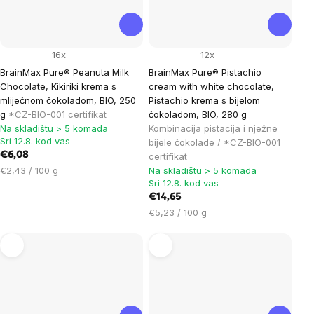
16x
12x
BrainMax Pure® Peanuta Milk
BrainMax Pure® Pistachio
Chocolate, Kikiriki krema s
cream with white chocolate,
mliječnom čokoladom, BIO, 250
Pistachio krema s bijelom
g
*CZ-BIO-001 certifikat
čokoladom, BIO, 280 g
Na skladištu > 5 komada
Kombinacija pistacija i nježne
Sri 12.8. kod vas
bijele čokolade / *CZ-BIO-001
€6,08
certifikat
Cijena
€2,43 / 100 g
Na skladištu > 5 komada
Sri 12.8. kod vas
mjere:
€14,65
Cijena
€5,23 / 100 g
mjere: