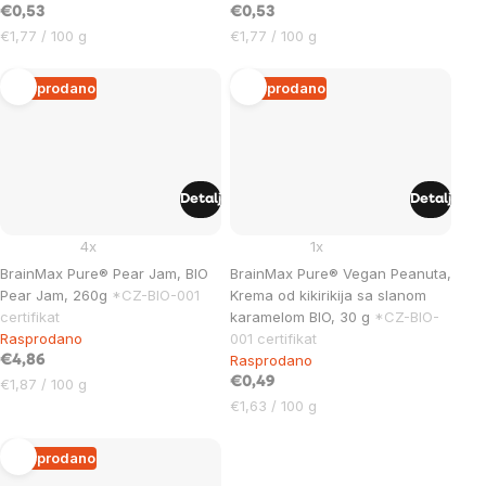
€0,53
€0,53
Cijena
Cijena
€1,77 / 100 g
€1,77 / 100 g
mjere:
mjere:
Rasprodano
Rasprodano
Detalj
Detalj
4x
1x
BrainMax Pure® Pear Jam, BIO
BrainMax Pure® Vegan Peanuta,
Pear Jam, 260g
*CZ-BIO-001
Krema od kikirikija sa slanom
certifikat
karamelom BIO, 30 g
*CZ-BIO-
Rasprodano
001 certifikat
Rasprodano
€4,86
Cijena
€0,49
€1,87 / 100 g
mjere:
Cijena
€1,63 / 100 g
mjere:
Rasprodano