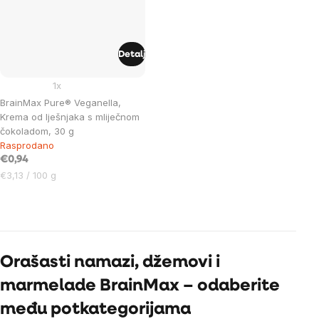
Detalj
1x
BrainMax Pure® Veganella,
Krema od lješnjaka s mliječnom
čokoladom, 30 g
Rasprodano
€0,94
Cijena
€3,13 / 100 g
mjere:
Listing
controls
Orašasti namazi, džemovi i
marmelade BrainMax – odaberite
među potkategorijama