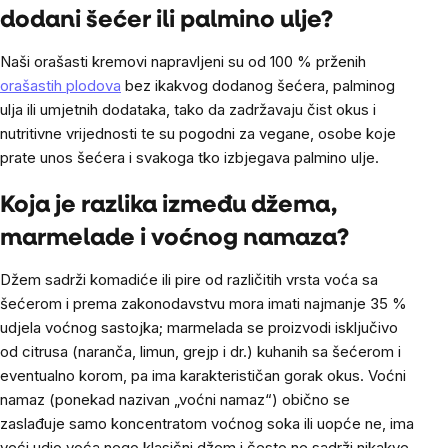
dodani šećer ili palmino ulje?
Naši orašasti kremovi napravljeni su od 100 % prženih
orašastih plodova
bez ikakvog dodanog šećera, palminog
ulja ili umjetnih dodataka, tako da zadržavaju čist okus i
nutritivne vrijednosti te su pogodni za vegane, osobe koje
prate unos šećera i svakoga tko izbjegava palmino ulje.
Koja je razlika između džema,
marmelade i voćnog namaza?
Džem sadrži komadiće ili pire od različitih vrsta voća sa
šećerom i prema zakonodavstvu mora imati najmanje 35 %
udjela voćnog sastojka; marmelada se proizvodi isključivo
od citrusa (naranča, limun, grejp i dr.) kuhanih sa šećerom i
eventualno korom, pa ima karakterističan gorak okus. Voćni
namaz (ponekad nazivan „voćni namaz“) obično se
zaslađuje samo koncentratom voćnog soka ili uopće ne, ima
veći udio voća nego klasični džem i često ne sadrži nikakve