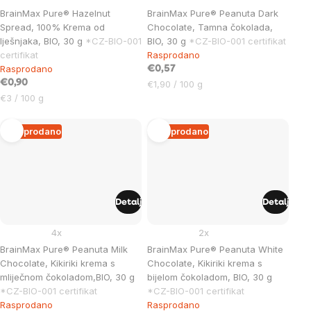
BrainMax Pure® Hazelnut
BrainMax Pure® Peanuta Dark
Spread, 100% Krema od
Chocolate, Tamna čokolada,
lješnjaka, BIO, 30 g
*CZ-BIO-001
BIO, 30 g
*CZ-BIO-001 certifikat
certifikat
Rasprodano
Rasprodano
€0,57
€0,90
Cijena
€1,90 / 100 g
Cijena
mjere:
€3 / 100 g
mjere:
Rasprodano
Rasprodano
Detalj
Detalj
4x
2x
BrainMax Pure® Peanuta Milk
BrainMax Pure® Peanuta White
Chocolate, Kikiriki krema s
Chocolate, Kikiriki krema s
mliječnom čokoladom,BIO, 30 g
bijelom čokoladom, BIO, 30 g
*CZ-BIO-001 certifikat
*CZ-BIO-001 certifikat
Rasprodano
Rasprodano