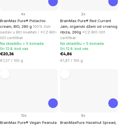
4x
2x
BrainMax Pure® Pistachio
BrainMax Pure® Red Currant
cream, BIO, 280 g
100% čisti
Jam, organski džem od crvenog
sastav u BIO kvaliteti / *CZ-BIO-
ribiza, 260g
*CZ-BIO-001
001 certifikat
certifikat
Na skladištu > 5 komada
Na skladištu > 5 komada
Sri 12.8. kod vas
Sri 12.8. kod vas
€20,36
€4,86
Cijena
Cijena
€7,27 / 100 g
€1,87 / 100 g
mjere:
mjere:
10x
9x
BrainMax Pure® Vegan Peanuta
BrainMaxPure Hazelnut Spread,