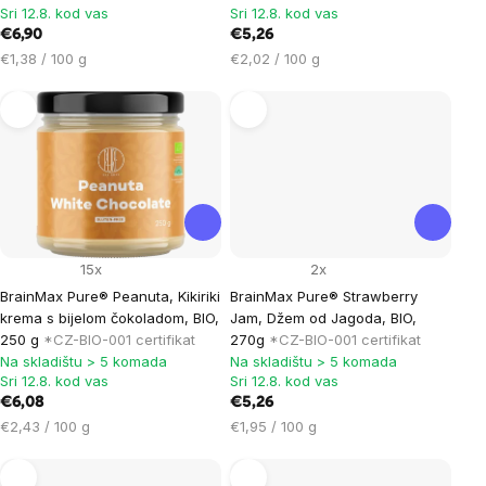
Sri 12.8. kod vas
Sri 12.8. kod vas
€6,90
€5,26
Cijena
Cijena
€1,38 / 100 g
€2,02 / 100 g
mjere:
mjere:
15x
2x
BrainMax Pure® Peanuta, Kikiriki
BrainMax Pure® Strawberry
krema s bijelom čokoladom, BIO,
Jam, Džem od Jagoda, BIO,
250 g
*CZ-BIO-001 certifikat
270g
*CZ-BIO-001 certifikat
Na skladištu > 5 komada
Na skladištu > 5 komada
Sri 12.8. kod vas
Sri 12.8. kod vas
€6,08
€5,26
Cijena
Cijena
€2,43 / 100 g
€1,95 / 100 g
mjere:
mjere: