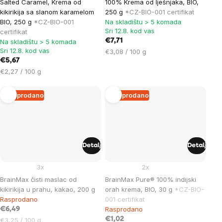
Salted Caramel, Krema od
100% Krema od lješnjaka, BIO,
kikirikija sa slanom karamelom
250 g
*CZ-BIO-001 certifikat
BIO, 250 g
*CZ-BIO-001
Na skladištu > 5 komada
Sri 12.8. kod vas
certifikat
€7,71
Na skladištu > 5 komada
Sri 12.8. kod vas
Cijena
€3,08 / 100 g
€5,67
mjere:
Cijena
€2,27 / 100 g
mjere:
Rasprodano
Rasprodano
Detalj
Detalj
3x
2x
BrainMax čisti maslac od
BrainMax Pure® 100% indijski
kikirikija u prahu, kakao, 200 g
orah krema, BIO, 30 g
*CZ-BIO-
Rasprodano
001 certifikat
Rasprodano
€6,49
Cijena
€1,02
€3,25 / 100 g