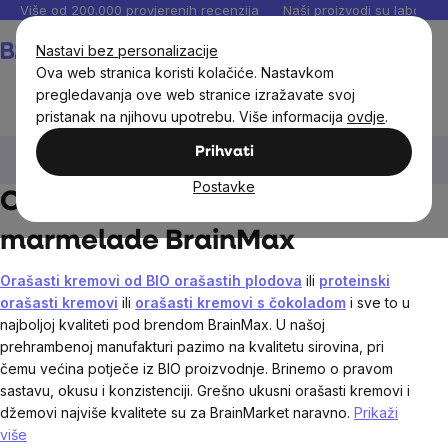
Preskoči
Više od 200.000 provjerenih recenzija
Naši proizvodi su laboratori
na
Košarica
Nastavi bez personalizacije
sadržaj
Ova web stranica koristi kolačiće. Nastavkom
pregledavanja ove web stranice izražavate svoj
pristanak na njihovu upotrebu. Više informacija
ovdje
.
Prehrambene namirnice
Orašasti namazi, džemovi i
Prihvati
marmelade
Postavke
Orašasti namazi, džemovi i
marmelade BrainMax
Orašasti kremovi od BIO orašastih plodova
ili
proteinski
orašasti kremovi
ili
orašasti kremovi s čokoladom
i sve to u
najboljoj kvaliteti pod brendom BrainMax. U našoj
prehrambenoj manufakturi pazimo na kvalitetu sirovina, pri
čemu većina potječe iz BIO proizvodnje. Brinemo o pravom
sastavu, okusu i konzistenciji. Grešno ukusni orašasti kremovi i
džemovi najviše kvalitete su za BrainMarket naravno.
Prikaži
više