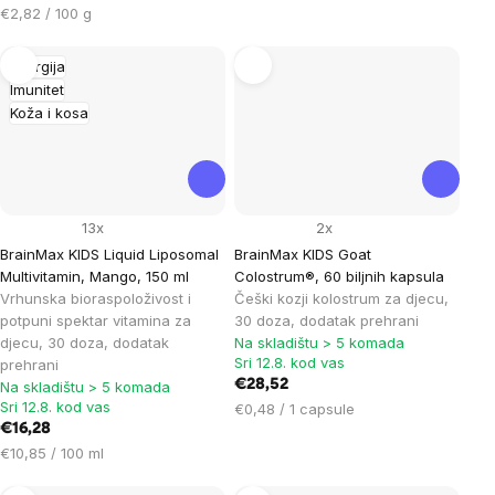
Cijena
€2,82 / 100 g
mjere:
Energija
Imunitet
Koža i kosa
13x
2x
BrainMax KIDS Liquid Liposomal
BrainMax KIDS Goat
Multivitamin, Mango, 150 ml
Colostrum®, 60 biljnih kapsula
Vrhunska bioraspoloživost i
Češki kozji kolostrum za djecu,
potpuni spektar vitamina za
30 doza, dodatak prehrani
djecu, 30 doza, dodatak
Na skladištu > 5 komada
Sri 12.8. kod vas
prehrani
€28,52
Na skladištu > 5 komada
Sri 12.8. kod vas
Cijena
€0,48 / 1 capsule
€16,28
mjere:
Cijena
€10,85 / 100 ml
mjere: