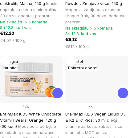
elektroliti, Malina, 150 g
Ionski
Powder, Zmajevo voće, 150 g
napitak za djecu s mineralima,
Magnezij za djecu s okusom
30 doza, dodatak prehrani
dragon fruit, 30 doza, dodatak
Na skladištu > 5 komada
prehrani
Sri 12.8. kod vas
Na skladištu > 5 komada
Sri 12.8. kod vas
€12,20
Cijena
€8,12
€4,07 / 100 g
mjere:
Cijena
€812 / 100 g
mjere:
Energija
Imunitet
Imunitet
Pokretni aparat
12x
7x
BrainMax KIDS White Chocolate
BrainMax KIDS Vegan Liquid D3
Vitamin Bears, Orange, 120 g
& K2 & K1 Kids, 30 ml
Dječji
(60 kom)
Medvjedići od bijele
vitamini za kosti, zube, mišiće i
čokolade s okusom naranče i
imunitet s MCT-om za