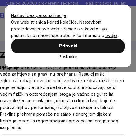
Preskoči
Više od 200.000 provjerenih recenzija
Naši proizvodi su laboratori
na
Košarica
Nastavi bez personalizacije
sadržaj
Ova web stranica koristi kolačiće. Nastavkom
pregledavanja ove web stranice izražavate svoj
pristanak na njihovu upotrebu. Više informacija
ovdje
.
BrainMax®
Za sportsku djecu
Prihvati
Za sportsku djecu
Postavke
Dječje tijelo se stalno razvija, a tjelesna aktivnost postavlja
veće zahtjeve za pravilnu prehranu
. Rastuići mišići i
zglobovi trebaju dovoljno hranjivih tvari za zdrav razvoj i brzu
regeneraciju. Djeca koja se bave sportom suočavaju se s
većim fizičkim opterećenjem, stoga je važno osigurati im
uravnotežen unos vitamina, minerala i drugih tvari koje će
podržati njihov performans, izdržljivost i ukupnu vitalnost.
Pravilna prehrana pomaže ne samo s energijom tijekom
treninga, nego i s regeneracijom i prevencijom pretjeranog
iscrpljenja.