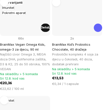
Više varijanti
Imunitet
Pokretni aparat
Detalj
66x
2x
BrainMax Vegan Omega Kids,
BrainMax Kid’s Probiotics
omega-3 za djecu, 90 ml
Chocolate, 40 dražeja
Najčišći izvor Omega 3, MEGA
Probiotički kompleks 4 soja za
doza DHA, polifenolna zaštita,
djecu u čokoladi, 40 doza,
D3 & K2, 25 do 50 obroka, 100%
dodatak prehrani
VEGAN
Na skladištu > 5 komada
Sri 12.8. kod vas
Na skladištu > 5 komada
Sri 12.8. kod vas
€13,53
€20,36
Cijena
€0,34 / 1 capsule
Cijena
mjere:
€22,62 / 100 ml
mjere:
Imunitet