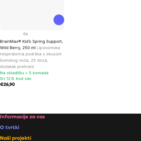
0x
BrainMax® Kid’s Spring Support,
Wild Berry, 250 ml
Liposomska
respiratorna podrška s okusom
šumskog voća, 25 doza,
dodatak prehrani
Na skladištu > 5 komada
Sri 12.8. kod vas
€26,90
Listing
controls
Footer
Informacije za vas
O tvrtki
Naši projekti