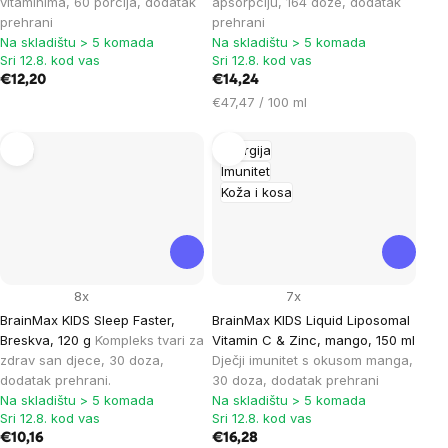
vitaminima, 60 porcija, dodatak
apsorpciju, 164 doze, dodatak
prehrani
prehrani
Na skladištu > 5 komada
Na skladištu > 5 komada
Sri 12.8. kod vas
Sri 12.8. kod vas
€12,20
€14,24
Cijena
€47,47 / 100 ml
mjere:
San
Energija
Imunitet
Koža i kosa
8x
7x
BrainMax KIDS Sleep Faster,
BrainMax KIDS Liquid Liposomal
Breskva, 120 g
Kompleks tvari za
Vitamin C & Zinc, mango, 150 ml
zdrav san djece, 30 doza,
Dječji imunitet s okusom manga,
dodatak prehrani.
30 doza, dodatak prehrani
Na skladištu > 5 komada
Na skladištu > 5 komada
Sri 12.8. kod vas
Sri 12.8. kod vas
€10,16
€16,28