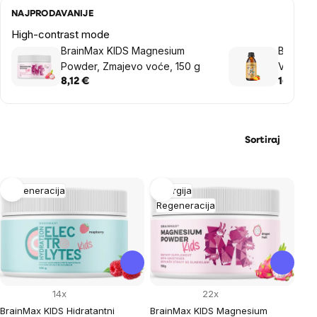
NAJPRODAVANIJE
High-contrast mode
BrainMax KIDS Magnesium
BrainMa
Powder, Zmajevo voće, 150 g
Vitamin 
8,12 €
16,28 €
Sortiraj
List
Regeneracija
Energija
Regeneracija
of
products
14x
22x
BrainMax KIDS Hidratantni
BrainMax KIDS Magnesium