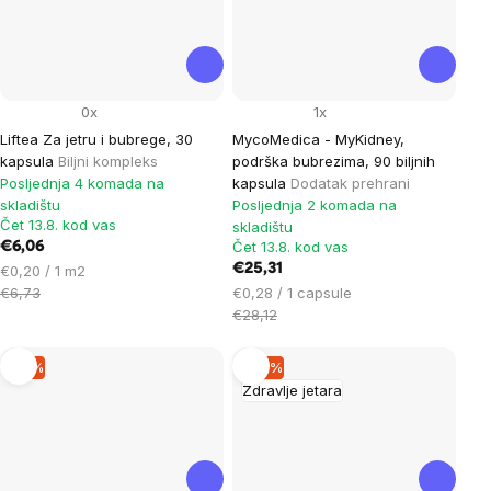
0x
1x
Liftea Za jetru i bubrege, 30
MycoMedica - MyKidney,
kapsula
Biljni kompleks
podrška bubrezima, 90 biljnih
Posljednja 4 komada na
kapsula
Dodatak prehrani
skladištu
Posljednja 2 komada na
Čet 13.8. kod vas
skladištu
Čet 13.8. kod vas
€6,06
Cijena
€25,31
€0,20 / 1 m2
mjere:
Cijena
€6,73
€0,28 / 1 capsule
mjere:
€28,12
–9 %
–10 %
Zdravlje jetara