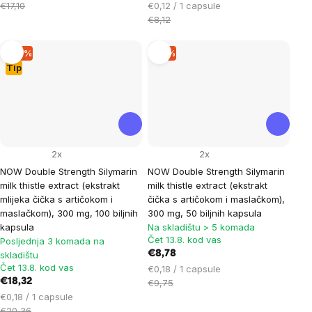
mjere:
Cijena
€17,10
€0,12 / 1 capsule
mjere:
€8,12
–10 %
–9 %
Tip
2x
2x
NOW Double Strength Silymarin
NOW Double Strength Silymarin
milk thistle extract (ekstrakt
milk thistle extract (ekstrakt
mlijeka čička s artičokom i
čička s artičokom i maslačkom),
maslačkom), 300 mg, 100 biljnih
300 mg, 50 biljnih kapsula
kapsula
Na skladištu > 5 komada
Čet 13.8. kod vas
Posljednja 3 komada na
€8,78
skladištu
Čet 13.8. kod vas
Cijena
€0,18 / 1 capsule
€18,32
mjere:
€9,75
Cijena
€0,18 / 1 capsule
mjere:
€20,36