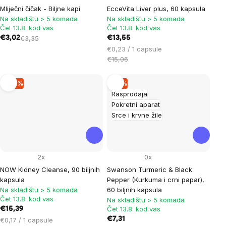
Mliječni čičak - Biljne kapi
EcceVita Liver plus, 60 kapsula
Na skladištu > 5 komada
Na skladištu > 5 komada
Čet 13.8. kod vas
Čet 13.8. kod vas
€3,02
€3,35
€13,55
Cijena
€0,23 / 1 capsule
mjere:
€15,06
–10 %
–9 %
Rasprodaja
Pokretni aparat
Srce i krvne žile
2x
0x
NOW Kidney Cleanse, 90 biljnih
Swanson Turmeric & Black
kapsula
Pepper (Kurkuma i crni papar),
Na skladištu > 5 komada
60 biljnih kapsula
Čet 13.8. kod vas
Na skladištu > 5 komada
Čet 13.8. kod vas
€15,39
Cijena
€7,31
€0,17 / 1 capsule