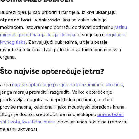
Bubrezi djeluju kao prirodni filtar tijela. Iz krvi
uklanjaju
otpadne tvari i višak vode
, koji se zatim izlučuje
mokraćom. Istovremeno pomažu održavati optimalnu
razinu
minerala poput natrija, kalija i kalcija
te sudjeluju u
regulaciji
krvnog tlaka
. Zahvaljujući bubrezima, u tijelu ostaje
ravnoteža tekućina i tvari potrebnih za funkcioniranje svih
organa.
Što najviše opterećuje jetra?
Jetra
najviše opterećuje pretjerano konzumiranje alkohola
,
jer ga moraju preraditi i razgraditi. Veliko opterećenje
predstavlja i dugotrajna neprikladna prehrana, osobito
previše masna, kalorična ili jako industrijski obrađena hrana.
Stoga je dobro usredotočiti se na cjelokupno
uravnotežen
stil života, kvalitetnu hranu
, dovoljan unos tekućine i redovitu
tjelesnu aktivnost.