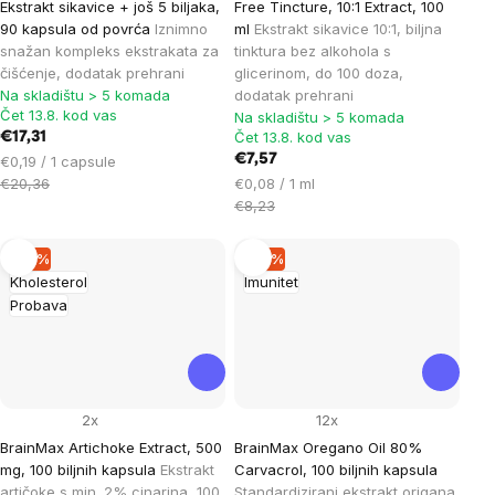
Ekstrakt sikavice + još 5 biljaka,
Free Tincture, 10:1 Extract, 100
90 kapsula od povrća
Iznimno
ml
Ekstrakt sikavice 10:1, biljna
snažan kompleks ekstrakata za
tinktura bez alkohola s
čišćenje, dodatak prehrani
glicerinom, do 100 doza,
Na skladištu > 5 komada
dodatak prehrani
Čet 13.8. kod vas
Na skladištu > 5 komada
Čet 13.8. kod vas
€17,31
Cijena
€7,57
€0,19 / 1 capsule
mjere:
Cijena
€20,36
€0,08 / 1 ml
mjere:
€8,23
–15 %
–15 %
Kholesterol
Imunitet
Probava
2x
12x
BrainMax Artichoke Extract, 500
BrainMax Oregano Oil 80%
mg, 100 biljnih kapsula
Ekstrakt
Carvacrol, 100 biljnih kapsula
artičoke s min. 2% cinarina, 100
Standardizirani ekstrakt origana