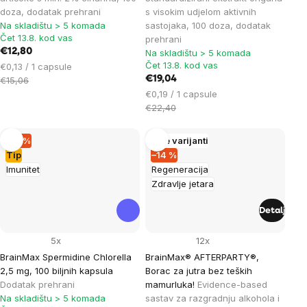
doza, dodatak prehrani
s visokim udjelom aktivnih
Na skladištu > 5 komada
sastojaka, 100 doza, dodatak
Čet 13.8. kod vas
prehrani
€12,80
Na skladištu > 5 komada
Čet 13.8. kod vas
Cijena
€0,13 / 1 capsule
mjere:
€19,04
€15,06
Cijena
€0,19 / 1 capsule
mjere:
€22,40
–15 %
Više varijanti
Tip
–14 %
Imunitet
Regeneracija
Zdravlje jetara
Detalj
5x
12x
BrainMax Spermidine Chlorella
BrainMax® AFTERPARTY®,
2,5 mg, 100 biljnih kapsula
Borac za jutra bez teških
Dodatak prehrani
mamurluka!
Evidence-based
Na skladištu > 5 komada
sastav za razgradnju alkohola i