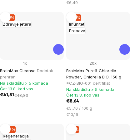
mjere:
€6,49
–14 %
–14 %
Zdravlje jetara
Imunitet
Probava
1x
20x
BrainMax Cleanse
Dodatak
BrainMax Pure® Chlorella
prehrani
Powder, Chlorella BIO, 150 g
Na skladištu > 5 komada
*CZ-BIO-001 certifikat
Čet 13.8. kod vas
Na skladištu > 5 komada
Čet 13.8. kod vas
€41,51
€48,83
€8,64
Cijena
€5,76 / 100 g
mjere:
€10,16
–40 %
–9 %
Regeneracija