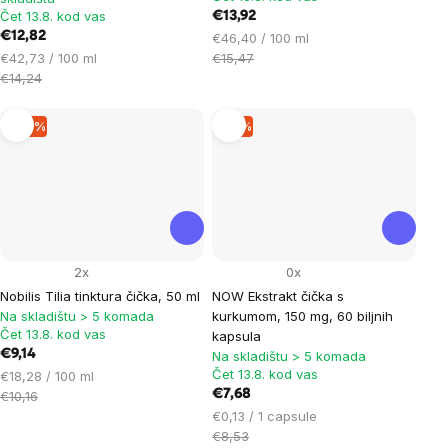
Čet 13.8. kod vas
€13,92
€12,82
Cijena
€46,40 / 100 ml
Cijena
mjere:
€42,73 / 100 ml
€15,47
mjere:
€14,24
–10 %
–9 %
2x
0x
Nobilis Tilia tinktura čička, 50 ml
NOW Ekstrakt čička s
Na skladištu > 5 komada
kurkumom, 150 mg, 60 biljnih
Čet 13.8. kod vas
kapsula
€9,14
Na skladištu > 5 komada
Čet 13.8. kod vas
Cijena
€18,28 / 100 ml
mjere:
€7,68
€10,16
Cijena
€0,13 / 1 capsule
mjere:
€8,53