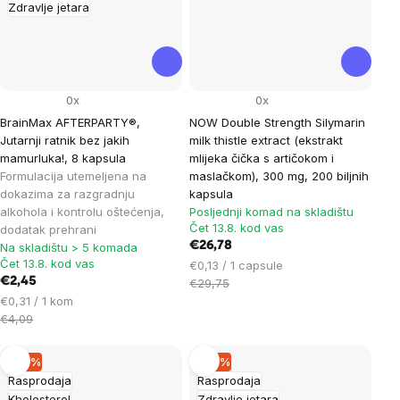
Zdravlje jetara
0x
0x
BrainMax AFTERPARTY®,
NOW Double Strength Silymarin
Jutarnji ratnik bez jakih
milk thistle extract (ekstrakt
mamurluka!, 8 kapsula
mlijeka čička s artičokom i
Formulacija utemeljena na
maslačkom), 300 mg, 200 biljnih
dokazima za razgradnju
kapsula
alkohola i kontrolu oštećenja,
Posljednji komad na skladištu
Čet 13.8. kod vas
dodatak prehrani
€26,78
Na skladištu > 5 komada
Čet 13.8. kod vas
Cijena
€0,13 / 1 capsule
€2,45
mjere:
€29,75
Cijena
€0,31 / 1 kom
mjere:
€4,09
–10 %
–10 %
Rasprodaja
Rasprodaja
Kholesterol
Zdravlje jetara