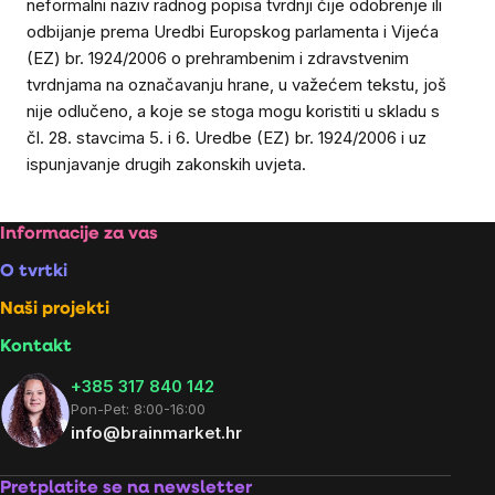
neformalni naziv radnog popisa tvrdnji čije odobrenje ili
odbijanje prema Uredbi Europskog parlamenta i Vijeća
(EZ) br. 1924/2006 o prehrambenim i zdravstvenim
tvrdnjama na označavanju hrane, u važećem tekstu, još
nije odlučeno, a koje se stoga mogu koristiti u skladu s
čl. 28. stavcima 5. i 6. Uredbe (EZ) br. 1924/2006 i uz
ispunjavanje drugih zakonskih uvjeta.
Footer
Informacije za vas
O tvrtki
Naši projekti
Kontakt
+385 317 840 142
Pon-Pet: 8:00-16:00
info@brainmarket.hr
Pretplatite se na newsletter