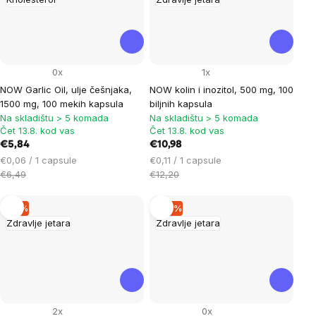
0x
1x
NOW Garlic Oil, ulje češnjaka,
NOW kolin i inozitol, 500 mg, 100
1500 mg, 100 mekih kapsula
biljnih kapsula
Na skladištu > 5 komada
Na skladištu > 5 komada
Čet 13.8. kod vas
Čet 13.8. kod vas
€5,84
€10,98
Cijena
Cijena
€0,06 / 1 capsule
€0,11 / 1 capsule
mjere:
mjere:
€6,49
€12,20
–9 %
–10 %
Zdravlje jetara
Zdravlje jetara
2x
0x