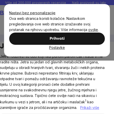
Preskoči
Više od 200.000 provjerenih recenzija
Naši proizvodi su laboratori
na
Košarica
Nastavi bez personalizacije
sadržaj
Ova web stranica koristi kolačiće. Nastavkom
pregledavanja ove web stranice izražavate svoj
pristanak na njihovu upotrebu. Više informacija
ovdje
.
Dodaci prehrani
Dijelovi tijela (organi)
Jetra, bubrezi
Prihvati
Jetra, bubrezi
Postavke
Jetra i bubrezi su duo koji radi punom parom čak i kada vi ne
radite ništa. Jetra su jedan od glavnih metaboličkih organa,
sudjeluju u obradi hranjivih tvari, stvaranju žuči i nekih proteina
krvne plazme. Bubrezi neprestano filtriraju krv, uklanjaju
otpadne tvari i pomažu održavanju ravnoteže tekućina u
tijelu. U ovoj kategoriji pronaći ćete dodatke prehrani
usmjerene na svakodnevnu njegu jetre, žučnog mjehura i
mokraćnog sustava. Tipično ćete ovdje naići na sikavicu i
1
kurkumu u vezi s jetrom, ali i na artičoku i maslačak
kao
zanimljive igrače za pročišćavanje organizma.
Prikaži više