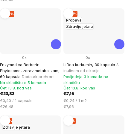
–10 %
–10 %
Probava
Zdravlje jetara
0x
0x
Enzymedica Berberin
Liftea kurkumin, 30 kapsula
S
Phytosome, zdrav metabolizam,
inulinom od cikorije
60 kapsula
Dodatak prehrani
Posljednja 3 komada na
Na skladištu > 5 komada
skladištu
Čet 13.8. kod vas
Čet 13.8. kod vas
€23,83
€7,16
Cijena
Cijena
€0,40 / 1 capsule
€0,24 / 1 m2
mjere:
mjere:
€26,48
€7,96
–9 %
–9 %
Zdravlje jetara