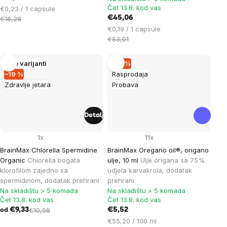
Čet 13.8. kod vas
Cijena
€0,23 / 1 capsule
mjere:
€45,06
€16,28
Cijena
€0,19 / 1 capsule
mjere:
€53,01
Više varijanti
–14 %
–19 %
Rasprodaja
Zdravlje jetara
Probava
Detalj
1x
11x
BrainMax Chlorella Spermidine
BrainMax Oregano oil®, origano
Organic
Chlorella bogata
ulje, 10 ml
Ulje origana sa 75%
klorofilom zajedno sa
udjela karvakrola, dodatak
spermidinom, dodatak prehrani
prehrani
Na skladištu > 5 komada
Na skladištu > 5 komada
Čet 13.8. kod vas
Čet 13.8. kod vas
€9,33
€10,98
€5,52
od
Cijena
€55,20 / 100 ml