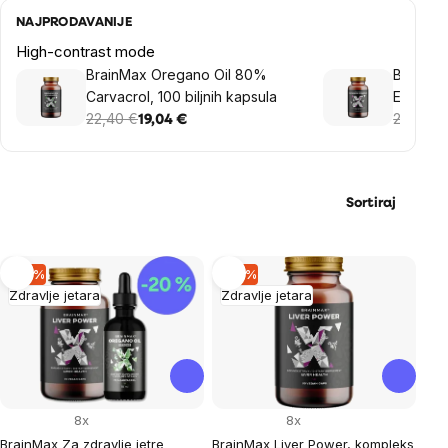
NAJPRODAVANIJE
High-contrast mode
BrainMax Oregano Oil 80%
BrainMa
Carvacrol, 100 biljnih kapsula
Ekstrakt
22,40 €
90 kaps
20,36 €
19,04 €
Sortiraj
List
–15 %
–15 %
Zdravlje jetara
Zdravlje jetara
of
products
8x
8x
BrainMax Za zdravlje jetre
BrainMax Liver Power, kompleks