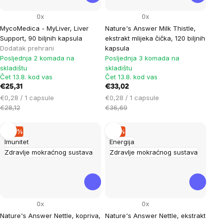
0x
0x
MycoMedica - MyLiver, Liver
Nature's Answer Milk Thistle,
Support, 90 biljnih kapsula
ekstrakt mlijeka čička, 120 biljnih
Dodatak prehrani
kapsula
Posljednja 2 komada na
Posljednja 3 komada na
skladištu
skladištu
Čet 13.8. kod vas
Čet 13.8. kod vas
€25,31
€33,02
Cijena
Cijena
€0,28 / 1 capsule
€0,28 / 1 capsule
mjere:
mjere:
€28,12
€36,69
–10 %
–9 %
Imunitet
Energija
Zdravlje mokraćnog sustava
Zdravlje mokraćnog sustava
0x
0x
Nature's Answer Nettle, kopriva,
Nature's Answer Nettle, ekstrakt