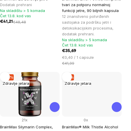
Dodatak prehrani
tvari za potporu normalnoj
Na skladištu > 5 komada
funkciji jetre, 90 biljnih kapsula
Čet 13.8. kod vas
12 znanstveno potvrđenih
€41,21
€48,48
sastojaka za podršku jetri i
detoksikacijskim procesima,
dodatak prehrani.
Na skladištu > 5 komada
Čet 13.8. kod vas
€35,69
Cijena
€0,40 / 1 capsule
mjere:
€41,99
–14 %
–8 %
Zdravlje jetara
Zdravlje jetara
21x
0x
BrainMax Silymarin Complex,
BrainMax® Milk Thistle Alcohol