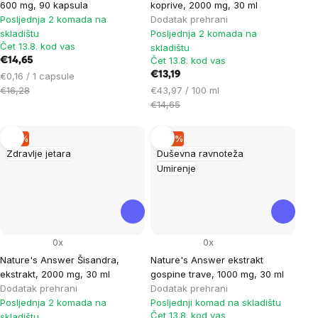
600 mg, 90 kapsula
koprive, 2000 mg, 30 ml
Posljednja 2 komada na
Dodatak prehrani
skladištu
Posljednja 2 komada na
Čet 13.8. kod vas
skladištu
Čet 13.8. kod vas
€14,65
Cijena
€13,19
€0,16 / 1 capsule
mjere:
Cijena
€16,28
€43,97 / 100 ml
mjere:
€14,65
–9 %
–10 %
Zdravlje jetara
Duševna ravnoteža
Umirenje
0x
0x
Nature's Answer Šisandra,
Nature's Answer ekstrakt
ekstrakt, 2000 mg, 30 ml
gospine trave, 1000 mg, 30 ml
Dodatak prehrani
Dodatak prehrani
Posljednja 2 komada na
Posljednji komad na skladištu
Čet 13.8. kod vas
skladištu