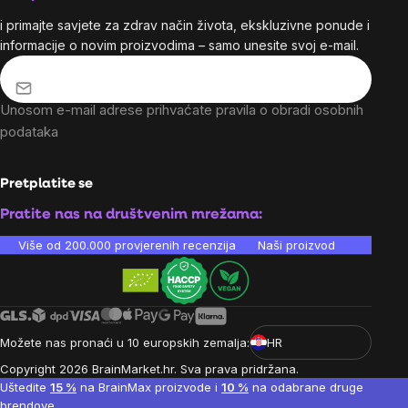
i primajte savjete za zdrav način života, ekskluzivne ponude i
informacije o novim proizvodima – samo unesite svoj e-mail.
Unosom e-mail adrese prihvaćate
pravila o obradi osobnih
podataka
Pretplatite se
Pratite nas na društvenim mrežama:
Više od 200.000 provjerenih recenzija
Naši proizvodi su laboratori
Možete nas pronaći u 10 europskih zemalja:
HR
Copyright
2026
BrainMarket.hr. Sva prava pridržana.
Pravila o obradi osobnih podataka
Uvjeti poslovanja
Cookies
Uštedite
15 %
na BrainMax proizvode i
10 %
na odabrane druge
Izradio Shoptet Premium
brendove.