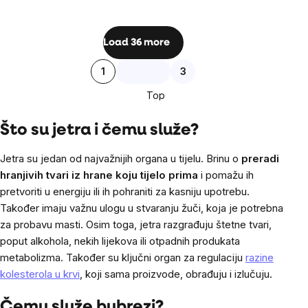
Listing
Load 36 more
controls
Pagination
1
3
Top
Što su jetra i čemu služe?
Jetra su jedan od najvažnijih organa u tijelu. Brinu o
preradi
hranjivih tvari iz hrane koju tijelo prima
i pomažu ih
pretvoriti u energiju ili ih pohraniti za kasniju upotrebu.
Također imaju važnu ulogu u stvaranju žuči, koja je potrebna
za probavu masti. Osim toga, jetra razgrađuju štetne tvari,
poput alkohola, nekih lijekova ili otpadnih produkata
metabolizma. Također su ključni organ za regulaciju
razine
kolesterola u krvi
, koji sama proizvode, obrađuju i izlučuju.
Čemu služe bubrezi?