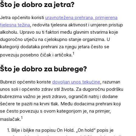
Što je dobro za jetra?
Jetra općenito koristi
uravnotežena prehrana, primjerena
tjelesna težina
, redovita tjelesna aktivnost i umjeren pristup
alkoholu. Upravo su ti faktori među glavnim stvarima koje
dugoročno utječu na cjelokupno stanje organizma. U
kategoriji dodataka prehrani za njegu jetara često se
1
povezuju posebno čičak i artičoka.
Što je dobro za bubrege?
Bubrezi općenito koriste
dovoljan unos tekućine
, razuman
unos soli i općenito zdrav stil života. Za dugoročnu podršku
bubrezima važno je jesti zdravo, ograničiti natrij i dodane
šećere te paziti na krvni tlak. Među dodacima prehrani koji
se često povezuju s ovom kategorijom je, na primjer,
1
maslačak.
1. Bilje i biljke na popisu On Hold. „On hold“ popis je