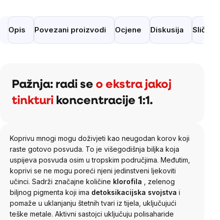
Opis
Povezani proizvodi
Ocjene
Diskusija
Slični 
Pažnja: radi se
o ekstra jakoj
tinkturi
koncentracije 1:1.
Koprivu mnogi mogu doživjeti kao neugodan korov koji
raste gotovo posvuda. To je višegodišnja biljka koja
uspijeva posvuda osim u tropskim područjima. Međutim,
koprivi se ne mogu poreći njeni jedinstveni ljekoviti
učinci. Sadrži značajne količine
klorofila
, zelenog
biljnog pigmenta koji ima
detoksikacijska svojstva
i
pomaže u uklanjanju štetnih tvari iz tijela, uključujući
teške metale. Aktivni sastojci uključuju polisaharide