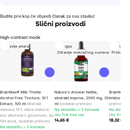
Budite prvi koji će objaviti članak za ovu stavku!
Slični proizvodi
High-contrast mode
Zdravlje jetara
Energija
Imunitet
Zdravlje mokraćnog sustava
Probava
BrainMax® Milk Thistle
Nature's Answer Nettle,
BrainMax P
Alcohol Free Tincture, 10:1
ekstrakt koprive, 2000 mg, 30
tinktura 1:3
Extract, 100 ml
Ekstrakt
ml
Dodatak prehrani
prehrani
sikavice 10:1, biljna tinktura
Na skladištu > 5 komada
Na skladiš
Uto 11.8. kod vas
Uto 11.8. ko
bez alkohola s glicerinom, do
14,65 €
18,32 €
100 doza, dodatak prehrani
Na skladištu > 5 komada