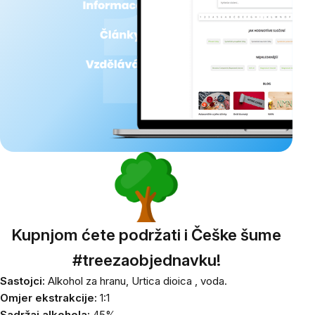
Kupnjom ćete podržati i Češke šume
#treezaobjednavku!
Sastojci:
Alkohol za hranu,
Urtica dioica
, voda.
Omjer ekstrakcije:
1:1
Sadržaj alkohola:
45%