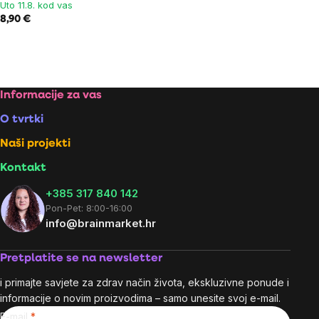
Uto 11.8. kod vas
8,90 €
Footer
Informacije za vas
O tvrtki
Naši projekti
Kontakt
+385 317 840 142
Pon-Pet: 8:00-16:00
info@brainmarket.hr
Pretplatite se na newsletter
i primajte savjete za zdrav način života, ekskluzivne ponude i
informacije o novim proizvodima – samo unesite svoj e-mail.
E-mail