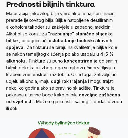
Prednosti biljnih tinktura
Maceracija ljekovitog bilja vjerojatno je najstariji način
prerade ljekovitog bilja. Biljke natopljene destiliranim
alkoholom također su zaživjele u zapadnoj medicini.
Alkohol se koristi za
"razbijanje" stanične stijenke
biljke
, omogućujući
oslobađanje biološki aktivnih
spojeva
.
Za tinkturu se biraju najkvalitetnije biljke koje
se nakon temeljitog čišćenja polako utapaju u
4-5
%
alkoholu
.
Tinkture su puno
koncentriranije
od samih
biljnih dekokata i zbog toga su njihovi učinci vidljiviji u
kraćem vremenskom razdoblju. Osim toga, zahvaljujući
udjelu alkohola, imaju
dugi rok trajanja
i mogu trajati
nekoliko godina ako se pravilno skladište.
Tinktura je
pakirana u tamne boce kako bi bila
dovoljno zaštićena
od svjetlosti
. Možete ga koristiti samog ili dodati u vodu
ili sok.