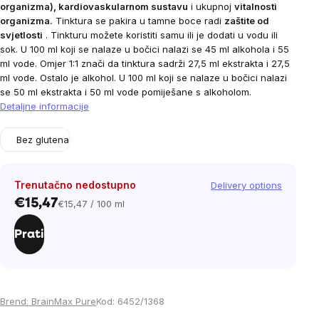
organizma), kardiovaskularnom sustavu
i ukupnoj
vitalnosti
organizma.
Tinktura se pakira u tamne boce radi
zaštite od
svjetlosti
. Tinkturu možete koristiti samu ili je dodati u vodu ili
sok.
U 100 ml koji se nalaze u bočici nalazi se 45 ml alkohola i 55
ml vode. Omjer 1:1 znači da tinktura sadrži 27,5 ml ekstrakta i 27,5
ml vode. Ostalo je alkohol. U 100 ml koji se nalaze u bočici nalazi
se 50 ml ekstrakta i 50 ml vode pomiješane s alkoholom.
Detaljne informacije
Bez glutena
Trenutačno nedostupno
Delivery options
€15,47
€15,47 / 100 ml
Cijena
mjere:
Prati
Brend:
BrainMax Pure
Kod:
6452/1368