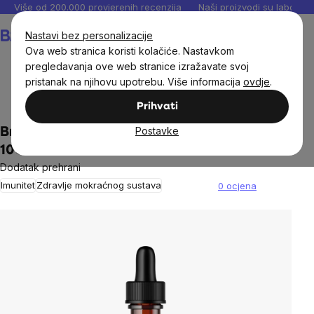
Preskoči
Više od 200.000 provjerenih recenzija
Naši proizvodi su laboratori
na
Košarica
Nastavi bez personalizacije
sadržaj
Ova web stranica koristi kolačiće. Nastavkom
pregledavanja ove web stranice izražavate svoj
pristanak na njihovu upotrebu. Više informacija
ovdje
.
Dodaci prehrani
Tinkture
Prihvati
Postavke
BrainMax Pure® Tinktura lista koprive 1:1,
100 ml
Dodatak prehrani
Imunitet
Zdravlje mokraćnog sustava
0 ocjena