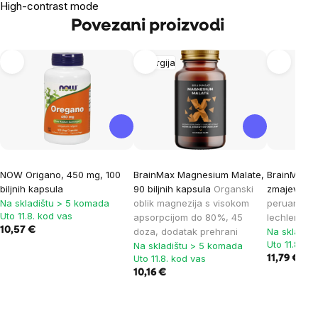
High-contrast mode
Povezani proizvodi
Energija
NOW Origano, 450 mg, 100
BrainMax Magnesium Malate,
BrainMax D
biljnih kapsula
90 biljnih kapsula
Organski
zmajeva kr
Na skladištu > 5 komada
oblik magnezija s visokom
peruanskog
Uto 11.8. kod vas
apsorpcijom do 80%, 45
lechleri, d
10,57 €
doza, dodatak prehrani
Na skladiš
Uto 11.8. ko
Na skladištu > 5 komada
Uto 11.8. kod vas
11,79 €
10,16 €