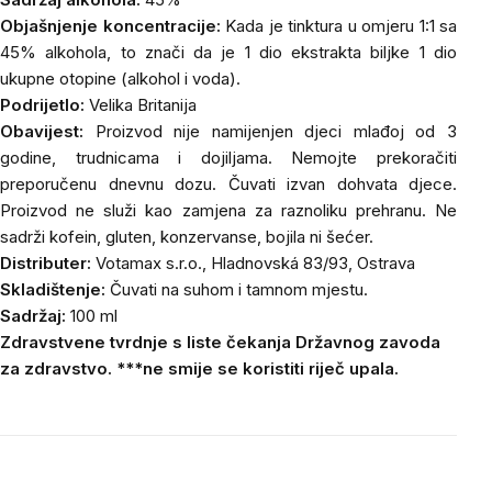
Objašnjenje koncentracije:
Kada je tinktura u omjeru 1:1 sa
45% alkohola, to znači da je 1 dio ekstrakta biljke 1 dio
ukupne otopine (alkohol i voda).
Podrijetlo:
Velika Britanija
Obavijest:
Proizvod nije namijenjen djeci mlađoj od 3
godine, trudnicama i dojiljama. Nemojte prekoračiti
preporučenu dnevnu dozu. Čuvati izvan dohvata djece.
Proizvod ne služi kao zamjena za raznoliku prehranu. Ne
sadrži kofein, gluten, konzervanse, bojila ni šećer.
Distributer:
Votamax s.r.o., Hladnovská 83/93, Ostrava
Skladištenje:
Čuvati na suhom i tamnom mjestu.
Sadržaj:
100 ml
Zdravstvene tvrdnje s liste čekanja Državnog zavoda
za zdravstvo. ***ne smije se koristiti riječ upala.