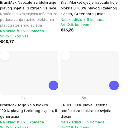
BrainMax Naočale za blokiranje
BrainMarket dječje naočale koje
plavog svjetla, 3 izmjenjive leće
blokiraju 100% plavog i zelenog
Naočale s izmjenjivim lećama za
svjetla, Greenhorn junior
podešavanje razine blokiranja
Na skladištu > 5 komada
Sri 12.8. kod vas
plavog i zelenog svjetla
€16,28
Na skladištu > 5 komada
Sri 12.8. kod vas
€40,77
2x
5x
BrainMax folija koja blokira
TRON 100% plave i zelene
100% plavog i zelenog svjetla, II.
naočale za blokiranje svjetla,
generacija
dječje
Na skladištu > 5 komada
Na skladištu > 5 komada
Sri 12.8. kod vas
Sri 12.8. kod vas