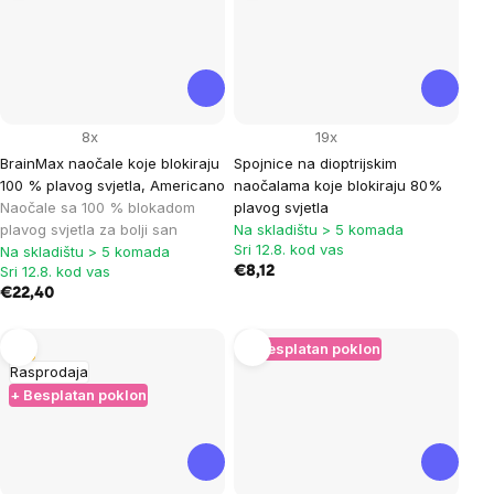
8x
19x
BrainMax naočale koje blokiraju
Spojnice na dioptrijskim
100 % plavog svjetla, Americano
naočalama koje blokiraju 80%
Naočale sa 100 % blokadom
plavog svjetla
plavog svjetla za bolji san
Na skladištu > 5 komada
Sri 12.8. kod vas
Na skladištu > 5 komada
Sri 12.8. kod vas
€8,12
€22,40
Tip
+ Besplatan poklon
Rasprodaja
+ Besplatan poklon