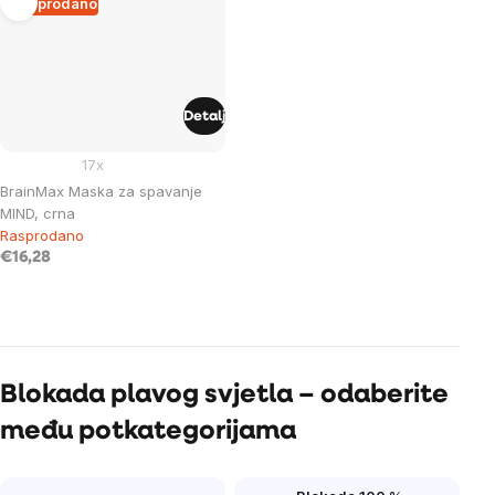
Rasprodano
Detalj
17x
BrainMax Maska ​​za spavanje
MIND, crna
Rasprodano
€16,28
Listing
controls
Blokada plavog svjetla – odaberite
među potkategorijama