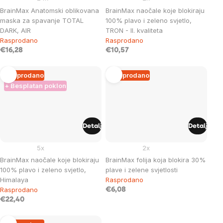
BrainMax Anatomski oblikovana
BrainMax naočale koje blokiraju
maska ​​za spavanje TOTAL
100% plavo i zeleno svjetlo,
DARK, AIR
TRON - II. kvaliteta
Rasprodano
Rasprodano
€16,28
€10,57
Rasprodano
Rasprodano
+ Besplatan poklon
Detalj
Detalj
5x
2x
BrainMax naočale koje blokiraju
BrainMax folija koja blokira 30%
100% plavo i zeleno svjetlo,
plave i zelene svjetlosti
Himalaya
Rasprodano
Rasprodano
€6,08
€22,40