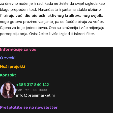
za dnevno nošenje ili rad, kada ne želite da svijet izgleda kao
blago prepečeni tost. Narančasta ili jantarna stakla
obično
filtriraju veći dio biološki aktivnog kratkovalnog svjetla
nego gotovo prozirne varijante, pa se češće biraju za večer.
Cijena za to je jednostavna. Ona su izraženija i više mijenjaju
percepciju boja. Ovisi želite li više izgled ili iskreni filter.
Footer
Informacije za vas
O tvrtki
Naši projekti
Kontakt
+385 317 840 142
Pon-Pet: 8:00-16:00
info@brainmarket.hr
Pretplatite se na newsletter