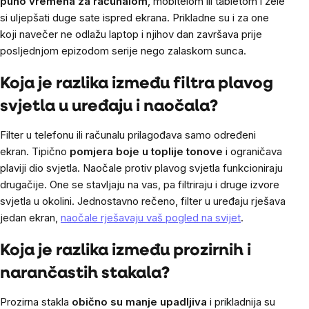
puno vremena za računalom
, mobitelom ili tabletom i žele
si uljepšati duge sate ispred ekrana. Prikladne su i za one
koji navečer ne odlažu laptop i njihov dan završava prije
posljednjom epizodom serije nego zalaskom sunca.
Koja je razlika između filtra plavog
svjetla u uređaju i naočala?
Filter u telefonu ili računalu prilagođava samo određeni
ekran. Tipično
pomjera boje u toplije tonove
i ograničava
plaviji dio svjetla. Naočale protiv plavog svjetla funkcioniraju
drugačije. One se stavljaju na vas, pa filtriraju i druge izvore
svjetla u okolini. Jednostavno rečeno, filter u uređaju rješava
jedan ekran,
naočale rješavaju vaš pogled na svijet
.
Koja je razlika između prozirnih i
narančastih stakala?
Prozirna stakla
obično su manje upadljiva
i prikladnija su