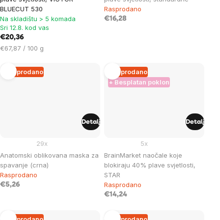
BLUECUT 530
Rasprodano
Na skladištu > 5 komada
€16,28
Sri 12.8. kod vas
€20,36
Cijena
€67,87 / 100 g
mjere:
Rasprodano
Rasprodano
+ Besplatan poklon
Detalj
Detalj
29x
5x
Anatomski oblikovana maska ​​za
BrainMarket naočale koje
spavanje (crna)
blokiraju 40% plave svjetlosti,
Rasprodano
STAR
Rasprodano
€5,26
€14,24
Rasprodano
Rasprodano