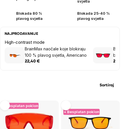
svjetla
Blokada 80 %
Blokada 25-40 %
plavog svjetla
plavog svjetla
NAJPRODAVANIJE
High-contrast mode
BrainMax naočale koje blokiraju
BrainMa
100 % plavog svjetla, Americano
blokiraj
Greenh
22,40 €
20,36 €
Sortiraj
List
+ Besplatan poklon
Tip
+ Besplatan poklon
of
products