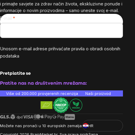
i primajte savjete za zdrav način života, ekskluzivne ponude i
informacije o novim proizvodima – samo unesite svoj e-mail.
E-mail
Unosom e-mail adrese prihvaćate
pravila o obradi osobnih
podataka
Pretplatite se
Pratite nas na društvenim mrežama:
Više od 200.000 provjerenih recenzija
Naši proizvodi su laboratori
Možete nas pronaći u 10 europskih zemalja:
HR
Copyright
2026
BrainMarket.hr. Sva prava pridržana.