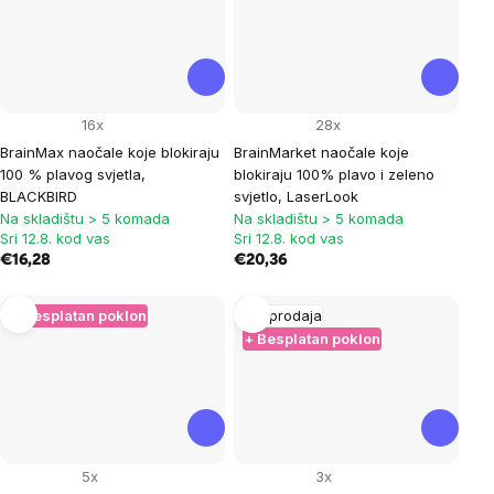
16x
28x
BrainMax naočale koje blokiraju
BrainMarket naočale koje
100 % plavog svjetla,
blokiraju 100% plavo i zeleno
BLACKBIRD
svjetlo, LaserLook
Na skladištu > 5 komada
Na skladištu > 5 komada
Sri 12.8. kod vas
Sri 12.8. kod vas
€16,28
€20,36
+ Besplatan poklon
Rasprodaja
+ Besplatan poklon
5x
3x