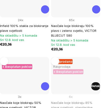
24x
65x
Infield 100% stakla za blokiranje
Naočale koje blokiraju 100%
plave svjetlosti
plavo i zeleno svjetlo, VICTOR
Na skladištu > 5 komada
BLUECUT 580
Sri 12.8. kod vas
Na skladištu > 5 komada
Sri 12.8. kod vas
€20,36
€20,36
San
Rasprodano
+ Besplatan poklon
Rasprodaja
+ Besplatan poklon
Detalj
3x
6x
Naočale koje blokiraju 50%
Naočale koje blokiraju 85%
plave svjetlosti, VICTOR
plave svjetlosti, standardne