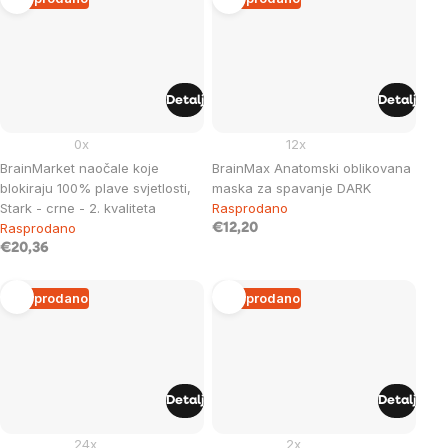
Detalj
Detalj
0x
12x
BrainMarket naočale koje
BrainMax Anatomski oblikovana
blokiraju 100% plave svjetlosti,
maska ​​za spavanje DARK
Stark - crne - 2. kvaliteta
Rasprodano
Rasprodano
€12,20
€20,36
Rasprodano
Rasprodano
Detalj
Detalj
24x
2x