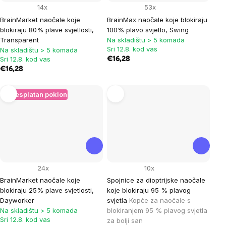
14x
53x
BrainMarket naočale koje
BrainMax naočale koje blokiraju
blokiraju 80% plave svjetlosti,
100% plavo svjetlo, Swing
Transparent
Na skladištu > 5 komada
Sri 12.8. kod vas
Na skladištu > 5 komada
Sri 12.8. kod vas
€16,28
€16,28
+ Besplatan poklon
24x
10x
BrainMarket naočale koje
Spojnice za dioptrijske naočale
blokiraju 25% plave svjetlosti,
koje blokiraju 95 % plavog
Dayworker
svjetla
Kopče za naočale s
Na skladištu > 5 komada
blokiranjem 95 % plavog svjetla
Sri 12.8. kod vas
za bolji san