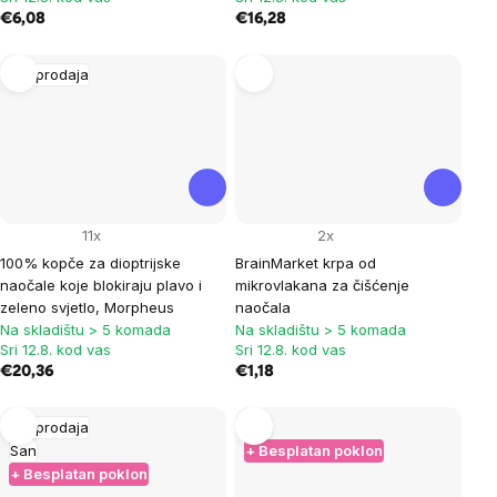
€6,08
€16,28
Rasprodaja
11x
2x
100% kopče za dioptrijske
BrainMarket krpa od
naočale koje blokiraju plavo i
mikrovlakana za čišćenje
zeleno svjetlo, Morpheus
naočala
Na skladištu > 5 komada
Na skladištu > 5 komada
Sri 12.8. kod vas
Sri 12.8. kod vas
€20,36
€1,18
Rasprodaja
San
San
+ Besplatan poklon
+ Besplatan poklon