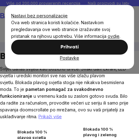
Preskoči
Više od 200.000 provjerenih recenzija
Naši proizvodi su laboratori
na
Košarica
Nastavi bez personalizacije
sadržaj
Ova web stranica koristi kolačiće. Nastavkom
pregledavanja ove web stranice izražavate svoj
pristanak na njihovu upotrebu. Više informacija
ovdje
.
Dom
Blokada plavog svjetla
Prihvati
Blokada plavog svjetla
Postavke
Svijet danas svijetli kao božićno drvce. Svaki dan! Ekrani, LED
svjetla i uredski monitori sve nas više izlažu plavom
svjetlu. Blokada plavog svjetla stoga nije nikakva besmislena
moda. To je
pametan pomagač za svakodnevno
funkcioniranje
u vremenu kada su zasloni gotovo svuda. Bilo
da radite za računalom, provodite večeri uz seriju ili samo prije
spavanja doomscrollate po mrežama, ovo su vaši prijatelji za
usklađivanje ritma.
Prikaži više
Blokada 100 %
Blokada 100 %
plavog i zelenog
plavog svjetla