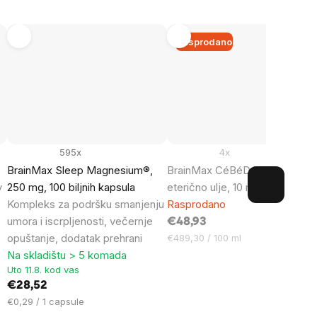
Rasprodano
595x
4x
BrainMax Sleep Magnesium®,
BrainMax CéBéDé SPIRIT, 26
v
250 mg, 100 biljnih kapsula
eterično ulje, 10 ml
Kompleks za podršku smanjenju
Rasprodano
umora i iscrpljenosti, večernje
€48,93
opuštanje, dodatak prehrani
Cijena
€489,30 / 100 ml
mjere:
Na skladištu > 5 komada
Uto 11.8. kod vas
€28,52
Cijena
€0,29 / 1 capsule
mjere: