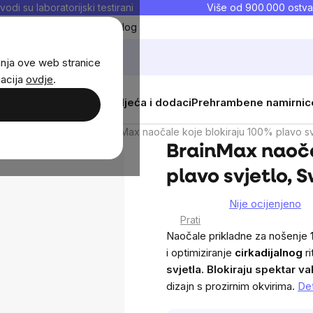
vodi su laboratorijski testirani
Više od 900.000 ostva
Moji favoriti
Blog
anja ove web stranice
macija
ovdje
.
i
Žene
Djeca
Sportska odjeća i dodaci
Prehrambene namirnic
 plavog svjetla
BrainMax naočale koje blokiraju 100% plavo sv
BrainMax naoča
plavo svjetlo, 
Nije ocijenjeno
The
Prati
average
Naočale prikladne za nošenje
product
i optimiziranje
cirkadijalnog
r
rating
svjetla.
Blokiraju spektar
va
is
dizajn s prozirnim okvirima.
Det
0,0
out