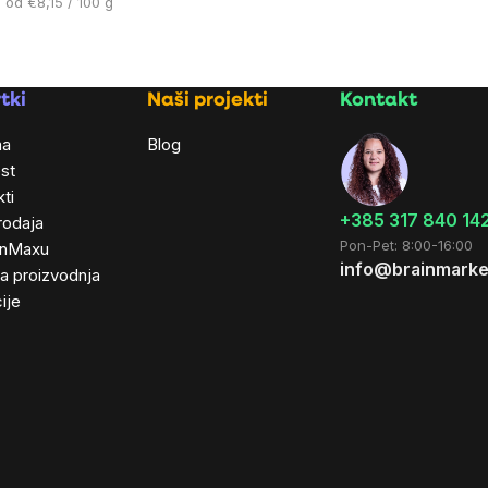
Cijena
od €8,15 / 100 g
mjere:
tki
Naši projekti
Kontakt
ma
Blog
st
ti
+385 317 840 14
rodaja
Pon-Pet: 8:00-16:00
inMaxu
info@brainmarke
ta proizvodnja
ije