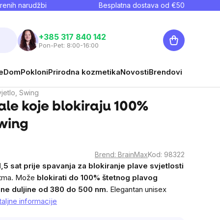
renih narudžbi
Besplatna dostava od €
50
Košarica
+385 317 840 142
Pon-Pet: 8:00-16:00
e
Dom
Pokloni
Prirodna kozmetika
Novosti
Brendovi
jetlo, Swing
le koje blokiraju 100%
Swing
Brend:
BrainMax
Kod:
98322
1,5 sat prije spavanja za blokiranje plave svjetlosti
itma. Može
blokirati do 100% štetnog plavog
lne duljine od 380 do 500 nm.
Elegantan unisex
aljne informacije