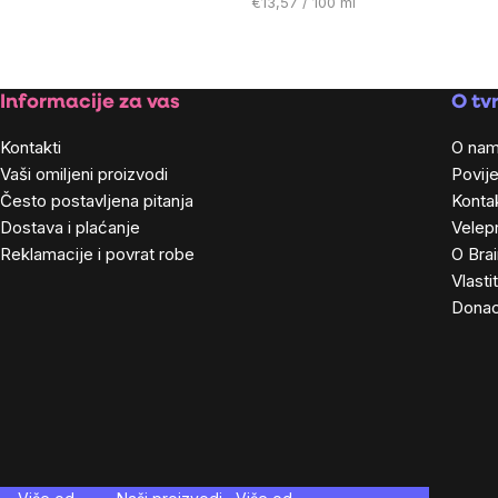
Cijena
€13,57 / 100 ml
mjere:
Footer
Informacije za vas
O tvr
Kontakti
O na
Vaši omiljeni proizvodi
Povije
Često postavljena pitanja
Kontak
Dostava i plaćanje
Velep
Reklamacije i povrat robe
O Bra
Vlasti
Donac