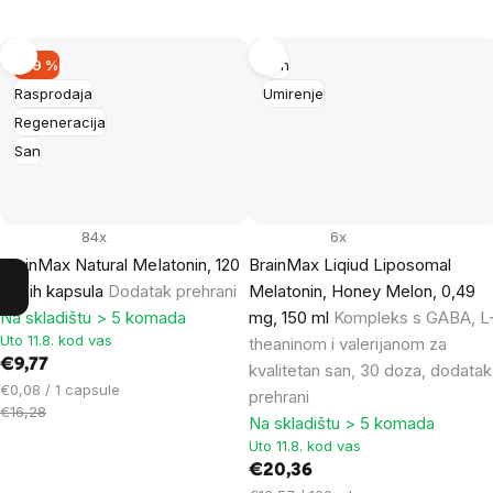
–39 %
San
Rasprodaja
Umirenje
Regeneracija
San
84x
6x
BrainMax Natural MeIatonin, 120
BrainMax Liqiud Liposomal
biljnih kapsula
Dodatak prehrani
Melatonin, Honey Melon, 0,49
Na skladištu > 5 komada
mg, 150 ml
Kompleks s GABA, L
Uto 11.8. kod vas
theaninom i valerijanom za
€9,77
kvalitetan san, 30 doza, dodatak
Cijena
€0,08 / 1 capsule
prehrani
mjere:
€16,28
Na skladištu > 5 komada
Uto 11.8. kod vas
€20,36