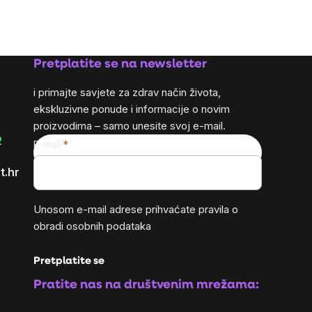
Pretplatite se na newsletter
i primajte savjete za zdrav način života,
ekskluzivne ponude i informacije o novim
proizvodima – samo unesite svoj e-mail.
2
E-mail
t.hr
Unosom e-mail adrese prihvaćate
pravila o
obradi osobnih podataka
Pretplatite se
Pratite nas na društvenim mrežama: