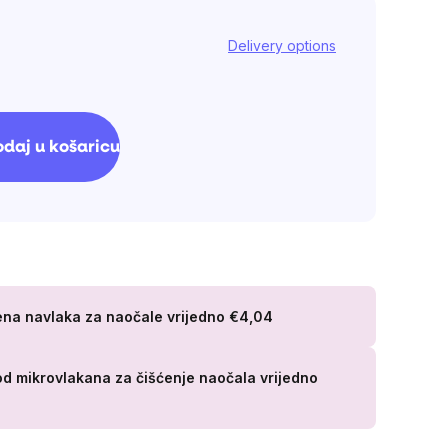
Delivery options
daj u košaricu
ena navlaka za naočale
vrijedno €4,04
od mikrovlakana za čišćenje naočala
vrijedno