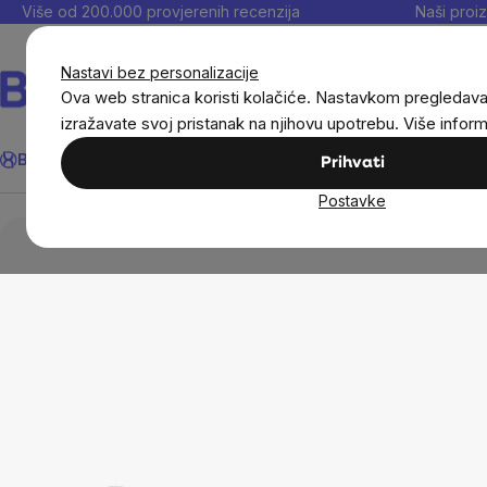
Preskoči
Više od 200.000 provjerenih recenzija
Naši proiz
na
sadržaj
Nastavi bez personalizacije
Ova web stranica koristi kolačiće. Nastavkom pregledav
izražavate svoj pristanak na njihovu upotrebu. Više infor
Traži
BrainMax®
Uštedi
Ciljevi
Dodaci prehrani
Noviteti
Muškarc
Prihvati
Postavke
Dom
Blokada plavog svjetla
Blokada 100 %