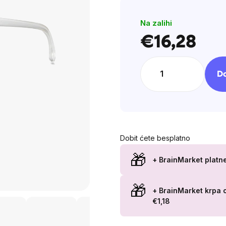
of
Na zalihi
5
stars.
€16,28
Cijena
mjere:
Do
Dobit ćete besplatno
+ BrainMarket platn
+ BrainMarket krpa 
€1,18