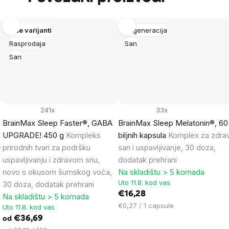
Više varijanti
Regeneracija
Rasprodaja
San
San
241x
33x
BrainMax Sleep Faster®, GABA
BrainMax Sleep Melatonin®, 60
UPGRADE! 450 g
Kompleks
biljnih kapsula
Komplex za zdra
-
prirodnih tvari za podršku
san i uspavljivanje, 30 doza,
uspavljivanju i zdravom snu,
dodatak prehrani
novo s okusom šumskog voća,
Na skladištu > 5 komada
Uto 11.8. kod vas
30 doza, dodatak prehrani
€16,28
Na skladištu > 5 komada
Cijena
€0,27 / 1 capsule
Uto 11.8. kod vas
mjere:
€36,69
od