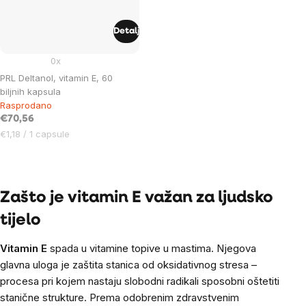
Detalj
0x
PRL Deltanol, vitamin E, 60
biljnih kapsula
Rasprodano
€70,56
Cijena
€1,18 / 1 capsule
mjere:
Listing
controls
Zašto je vitamin E važan za ljudsko
tijelo
Vitamin E
spada u vitamine topive u mastima. Njegova
glavna uloga je zaštita stanica od oksidativnog stresa –
procesa pri kojem nastaju slobodni radikali sposobni oštetiti
stanične strukture. Prema odobrenim zdravstvenim