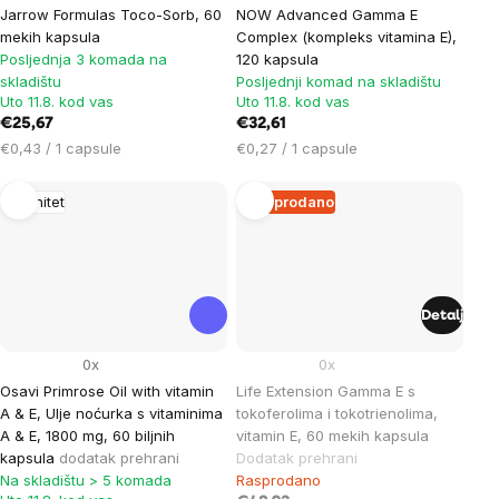
Jarrow Formulas Toco-Sorb, 60
NOW Advanced Gamma E
mekih kapsula
Complex (kompleks vitamina E),
Posljednja 3 komada na
120 kapsula
skladištu
Posljednji komad na skladištu
Uto 11.8. kod vas
Uto 11.8. kod vas
€25,67
€32,61
Cijena
Cijena
€0,43 / 1 capsule
€0,27 / 1 capsule
mjere:
mjere:
Imunitet
Rasprodano
Detalj
0x
0x
Osavi Primrose Oil with vitamin
Life Extension Gamma E s
A & E, Ulje noćurka s vitaminima
tokoferolima i tokotrienolima,
A & E, 1800 mg, 60 biljnih
vitamin E, 60 mekih kapsula
kapsula
dodatak prehrani
Dodatak prehrani
Na skladištu > 5 komada
Rasprodano