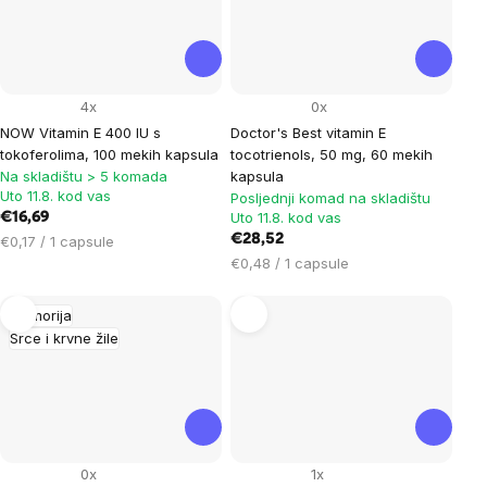
4x
0x
NOW Vitamin E 400 IU s
Doctor's Best vitamin E
tokoferolima, 100 mekih kapsula
tocotrienols, 50 mg, 60 mekih
Na skladištu > 5 komada
kapsula
Uto 11.8. kod vas
Posljednji komad na skladištu
Uto 11.8. kod vas
€16,69
Cijena
€28,52
€0,17 / 1 capsule
mjere:
Cijena
€0,48 / 1 capsule
mjere:
Memorija
Srce i krvne žile
0x
1x