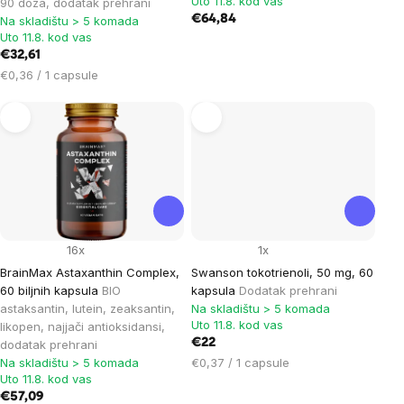
Uto 11.8. kod vas
90 doza, dodatak prehrani
€64,84
Na skladištu > 5 komada
Uto 11.8. kod vas
€32,61
Cijena
€0,36 / 1 capsule
mjere:
16x
1x
BrainMax Astaxanthin Complex,
Swanson tokotrienoli, 50 mg, 60
60 biljnih kapsula
BIO
kapsula
Dodatak prehrani
astaksantin, lutein, zeaksantin,
Na skladištu > 5 komada
Uto 11.8. kod vas
likopen, najjači antioksidansi,
€22
dodatak prehrani
Cijena
Na skladištu > 5 komada
€0,37 / 1 capsule
Uto 11.8. kod vas
mjere:
€57,09