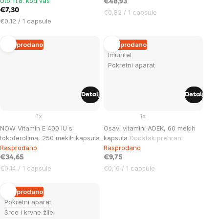
Uto 11.8. kod vas
€48,93
€7,30
Cijena
€0,82 / 1 capsule
Cijena
€0,12 / 1 capsule
mjere:
mjere:
Rasprodano
Rasprodano
Imunitet
Pokretni aparat
Detalj
Detalj
1x
1x
NOW Vitamin E 400 IU s
Osavi vitamini ADEK, 60 mekih
tokoferolima, 250 mekih kapsula
kapsula
Dodatak prehrani
Rasprodano
Rasprodano
€34,65
€9,75
Cijena
Cijena
€0,14 / 1 capsule
€0,16 / 1 capsule
mjere:
mjere:
Rasprodano
Pokretni aparat
Srce i krvne žile