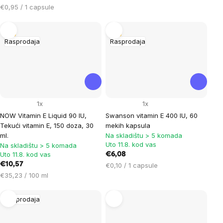
Cijena
€0,95 / 1 capsule
mjere:
Tip
Tip
Rasprodaja
Rasprodaja
1x
1x
NOW Vitamin E Liquid 90 IU,
Swanson vitamin E 400 IU, 60
Tekući vitamin E, 150 doza, 30
mekih kapsula
ml.
Na skladištu > 5 komada
Uto 11.8. kod vas
Na skladištu > 5 komada
Uto 11.8. kod vas
€6,08
€10,57
Cijena
€0,10 / 1 capsule
Cijena
mjere:
€35,23 / 100 ml
mjere:
Rasprodaja