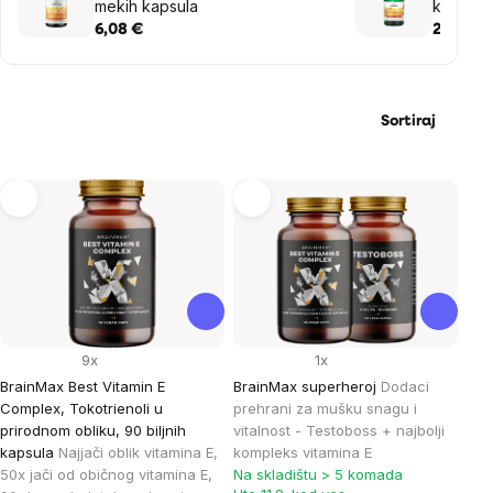
mekih kapsula
kapsula
6,08 €
22,00 €
Sortiraj
List
of
products
9x
1x
BrainMax Best Vitamin E
BrainMax superheroj
Dodaci
Complex, Tokotrienoli u
prehrani za mušku snagu i
prirodnom obliku, 90 biljnih
vitalnost - Testoboss + najbolji
kapsula
Najjači oblik vitamina E,
kompleks vitamina E
50x jači od običnog vitamina E,
Na skladištu > 5 komada