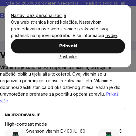
Preskoči
Više od 200.000 provjerenih recenzija
Naši proizvodi su laboratori
na
Košarica
Nastavi bez personalizacije
sadržaj
Ova web stranica koristi kolačiće. Nastavkom
pregledavanja ove web stranice izražavate svoj
pristanak na njihovu upotrebu. Više informacija
ovdje
.
Dodaci prehrani
Vitamini i multivitamini
Vitamin E
Prihvati
Vitamin E
Postavke
Vitamin E
je skupina tvari topljivih u mastima, od kojih je
najčešći oblik u tijelu alfa-tokoferol. Ovaj vitamin se u
organizmu pohranjuje u masnim zalihama i jetri. Vitamin E
doprinosi zaštiti stanica od oksidativnog stresa. Važan je dio
uravnotežene prehrane za podršku općem zdravlju.
Prikaži
više
NAJPRODAVANIJE
High-contrast mode
Swanson vitamin E 400 IU, 60
Swanson