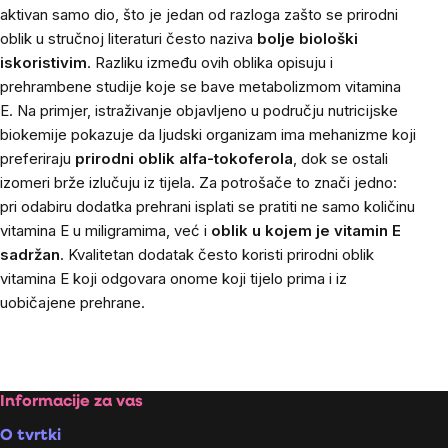
aktivan samo dio, što je jedan od razloga zašto se prirodni
oblik u stručnoj literaturi često naziva
bolje biološki
iskoristivim
. Razliku između ovih oblika opisuju i
prehrambene studije koje se bave metabolizmom vitamina
E. Na primjer, istraživanje objavljeno u području nutricijske
biokemije pokazuje da ljudski organizam ima mehanizme koji
preferiraju
prirodni oblik alfa-tokoferola
, dok se ostali
izomeri brže izlučuju iz tijela. Za potrošače to znači jedno:
pri odabiru dodatka prehrani isplati se pratiti ne samo količinu
vitamina E u miligramima, već i
oblik u kojem je vitamin E
sadržan
. Kvalitetan dodatak često koristi prirodni oblik
vitamina E koji odgovara onome koji tijelo prima i iz
uobičajene prehrane.
Footer
Informacije za vas
O tvrtki