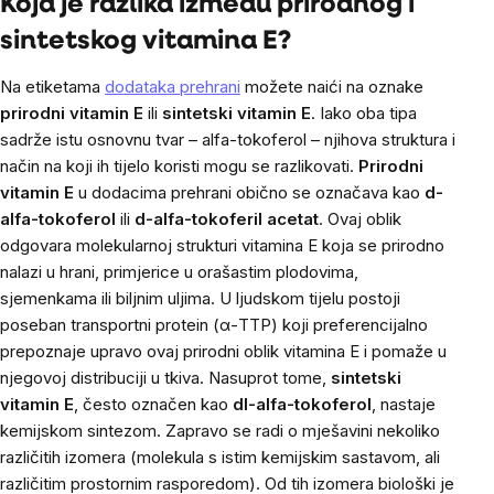
Koja je razlika između prirodnog i
sintetskog vitamina E?
Na etiketama
dodataka prehrani
možete naići na oznake
prirodni vitamin E
ili
sintetski vitamin E
. Iako oba tipa
sadrže istu osnovnu tvar – alfa-tokoferol – njihova struktura i
način na koji ih tijelo koristi mogu se razlikovati.
Prirodni
vitamin E
u dodacima prehrani obično se označava kao
d-
alfa-tokoferol
ili
d-alfa-tokoferil acetat
. Ovaj oblik
odgovara molekularnoj strukturi vitamina E koja se prirodno
nalazi u hrani, primjerice u orašastim plodovima,
sjemenkama ili biljnim uljima. U ljudskom tijelu postoji
poseban transportni protein (α-TTP) koji preferencijalno
prepoznaje upravo ovaj prirodni oblik vitamina E i pomaže u
njegovoj distribuciji u tkiva. Nasuprot tome,
sintetski
vitamin E
, često označen kao
dl-alfa-tokoferol
, nastaje
kemijskom sintezom. Zapravo se radi o mješavini nekoliko
različitih izomera (molekula s istim kemijskim sastavom, ali
različitim prostornim rasporedom). Od tih izomera biološki je