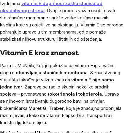
tvrdnjama
vitamin E doprinosi zaštiti stanica od
oksidativnog stresa
. Ovaj je proces važan osobito zato
što stanične membrane sadrže velike količine masnih
kiselina koje su osjetljive na oksidaciju. Vitamin E se prirodno
pohranjuje upravo u tim membranama, gdje pomaže
stabilizirati njihovu strukturu i štititi ih od oštećenja.
Vitamin E kroz znanost
Paula L. McNeila, koji je pokazao da vitamin E igra važnu
ulogu u
obnavljanju staničnih membrana
. S znanstvenog
stajališta također je važno znati da
vitamin E nije samo
jedna tvar
. Zapravo se radi o skupini nekoliko srodnih
spojeva – prvenstveno
tokotrienola i tokoferola
. Upravo
se njihovom istraživanju dugoročno bavi, na primjer,
biokemičarka
Maret G. Traber
, koja je značajno pridonijela
razumijevanju kako se vitamin E apsorbira, transportira i
koristi u ljudskom tijelu.