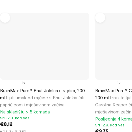
mjere:
1x
1x
BrainMax Pure® Bhut Jolokia u rajčici, 200
BrainMax Pure® Car
ml
Ljuti umak od rajčice s Bhut Jolokia čili
200 ml
Izrazito lj
papričicom i mješavinom začina
Carolina Reaper či
Na skladištu > 5 komada
mješavinom začin
Sri 12.8. kod vas
Posljednja 4 koma
€8,12
Sri 12.8. kod vas
Cijena
€4,06 / 100 ml
€9,75