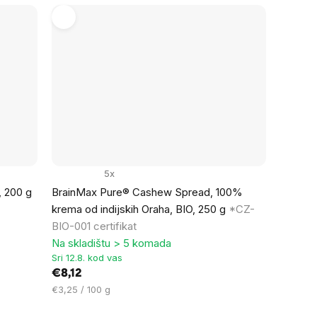
5x
 200 g
BrainMax Pure® Cashew Spread, 100%
krema od indijskih Oraha, BIO, 250 g
*CZ-
BIO-001 certifikat
Na skladištu > 5 komada
Sri 12.8. kod vas
€8,12
Cijena
€3,25 / 100 g
mjere: