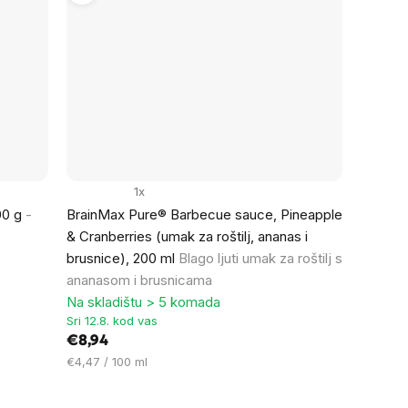
1x
00 g
-
BrainMax Pure® Barbecue sauce, Pineapple
& Cranberries (umak za roštilj, ananas i
brusnice), 200 ml
Blago ljuti umak za roštilj s
ananasom i brusnicama
Na skladištu > 5 komada
Sri 12.8. kod vas
€8,94
Cijena
€4,47 / 100 ml
mjere: