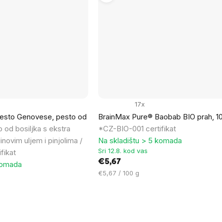
17x
esto Genovese, pesto od
BrainMax Pure® Baobab BIO prah, 1
 od bosiljka s ekstra
*CZ-BIO-001 certifikat
novim uljem i pinjolima /
Na skladištu > 5 komada
Sri 12.8. kod vas
fikat
€5,67
komada
Cijena
€5,67 / 100 g
mjere: