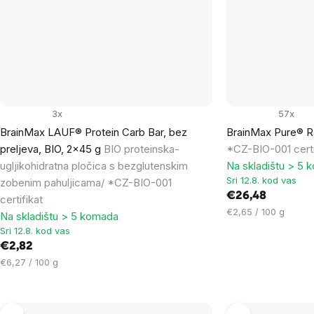
3x
57x
BrainMax LAUF® Protein Carb Bar, bez
BrainMax Pure® Ra
preljeva, BIO, 2x45 g
BIO proteinska-
*CZ-BIO-001 certi
ugljikohidratna pločica s bezglutenskim
Na skladištu > 5 
Sri 12.8. kod vas
zobenim pahuljicama/ *CZ-BIO-001
€26,48
certifikat
Cijena
€2,65 / 100 g
Na skladištu > 5 komada
mjere:
Sri 12.8. kod vas
€2,82
Cijena
€6,27 / 100 g
mjere: