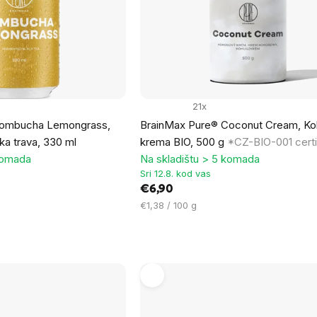
21x
Kombucha Lemongrass,
BrainMax Pure® Coconut Cream, K
a trava, 330 ml
krema BIO, 500 g
*CZ-BIO-001 certi
komada
Na skladištu > 5 komada
Sri 12.8. kod vas
€6,90
Cijena
€1,38 / 100 g
mjere: