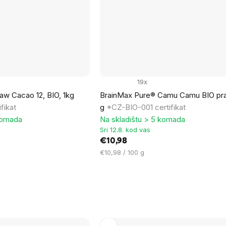
19x
w Cacao 12, BIO, 1kg
BrainMax Pure® Camu Camu BIO pra
fikat
g
*CZ-BIO-001 certifikat
komada
Na skladištu > 5 komada
Sri 12.8. kod vas
€10,98
Cijena
€10,98 / 100 g
mjere: