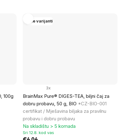
Više varijanti
3x
, 100g
BrainMax Pure® DIGES-TEA, biljni čaj za
dobru probavu, 50 g, BIO
*CZ-BIO-001
certifikat / Mješavina biljaka za pravilnu
probavu i dobru probavu
Na skladištu > 5 komada
Sri 12.8. kod vas
€4,04