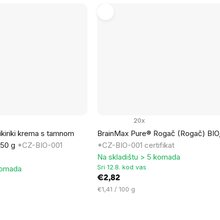
20x
kiriki krema s tamnom
BrainMax Pure® Rogač (Rogač) BIO,
250 g
*CZ-BIO-001
*CZ-BIO-001 certifikat
Na skladištu > 5 komada
Sri 12.8. kod vas
komada
€2,82
Cijena
€1,41 / 100 g
mjere: