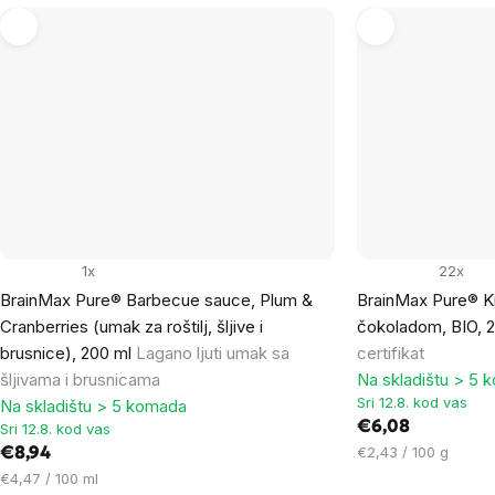
1x
22x
BrainMax Pure® Barbecue sauce, Plum &
BrainMax Pure® Ki
Cranberries (umak za roštilj, šljive i
čokoladom, BIO, 
brusnice), 200 ml
Lagano ljuti umak sa
certifikat
šljivama i brusnicama
Na skladištu > 5 
Sri 12.8. kod vas
Na skladištu > 5 komada
€6,08
Sri 12.8. kod vas
Cijena
€2,43 / 100 g
€8,94
mjere:
Cijena
€4,47 / 100 ml