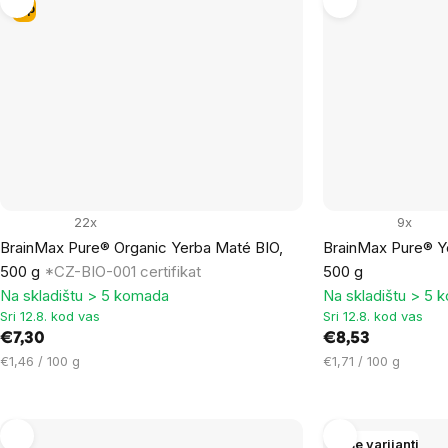
Tip
22x
9x
BrainMax Pure® Organic Yerba Maté BIO,
BrainMax Pure® Y
500 g
*CZ-BIO-001 certifikat
500 g
Na skladištu > 5 komada
Na skladištu > 5 
Sri 12.8. kod vas
Sri 12.8. kod vas
€7,30
€8,53
Cijena
Cijena
€1,46 / 100 g
€1,71 / 100 g
mjere:
mjere:
Više varijanti