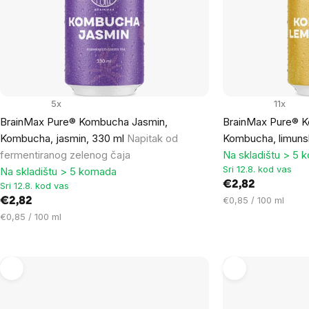
products
5x
11x
BrainMax Pure® Kombucha Jasmin,
BrainMax Pure® 
Kombucha, jasmin, 330 ml
Napitak od
Kombucha, limunsk
fermentiranog zelenog čaja
Na skladištu > 5 
Sri 12.8. kod vas
Na skladištu > 5 komada
€2,82
Sri 12.8. kod vas
Cijena
€0,85 / 100 ml
€2,82
mjere:
Cijena
€0,85 / 100 ml
mjere: