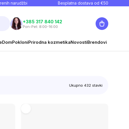
renih narudžbi
Besplatna dostava od €
50
Košarica
+385 317 840 142
Pon-Pet: 8:00-16:00
e
Dom
Pokloni
Prirodna kozmetika
Novosti
Brendovi
Ukupno
432
stavki