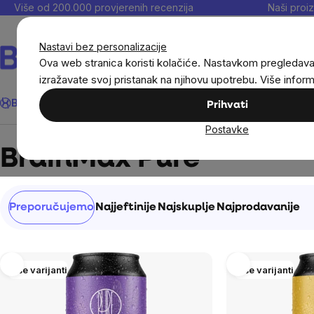
Preskoči
Više od 200.000 provjerenih recenzija
Naši proiz
na
sadržaj
Nastavi bez personalizacije
Ova web stranica koristi kolačiće. Nastavkom pregledav
izražavate svoj pristanak na njihovu upotrebu. Više infor
Traži
BrainMax®
Uštedi
Ciljevi
Dodaci prehrani
Noviteti
Muškarc
Prihvati
Postavke
Brands
BrainMax Pure
BrainMax Pure
Sortiranje
Preporučujemo
Najjeftinije
Najskuplje
Najprodavanije
proizvoda
List
Više varijanti
Više varijanti
of