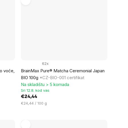
62x
o voće,
BrainMax Pure® Matcha Ceremonial Japan
BIO 100g
*CZ-BIO-001 certifikat
Na skladištu > 5 komada
Sri 12.8. kod vas
€24,44
Cijena
€24,44 / 100 g
mjere: