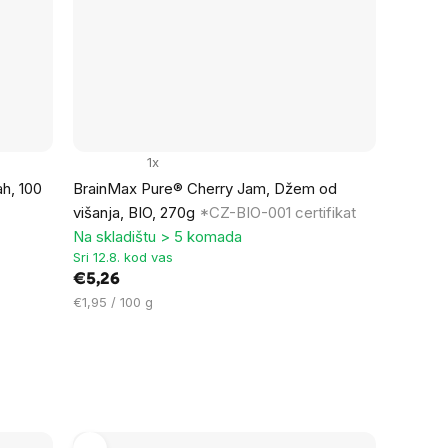
1x
h, 100
BrainMax Pure® Cherry Jam, Džem od
višanja, BIO, 270g
*CZ-BIO-001 certifikat
Na skladištu > 5 komada
Sri 12.8. kod vas
€5,26
Cijena
€1,95 / 100 g
mjere: