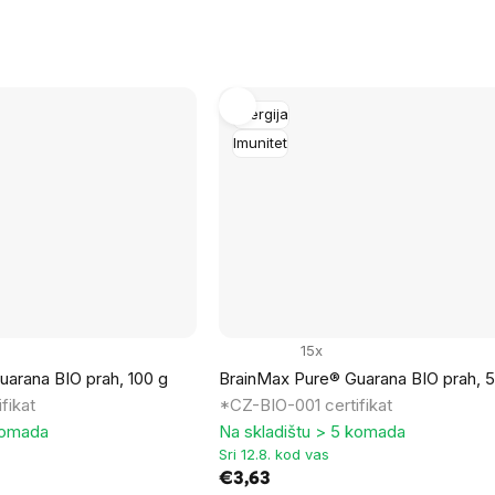
Energija
Imunitet
15x
arana BIO prah, 100 g
BrainMax Pure® Guarana BIO prah, 5
fikat
*CZ-BIO-001 certifikat
komada
Na skladištu > 5 komada
Sri 12.8. kod vas
€3,63