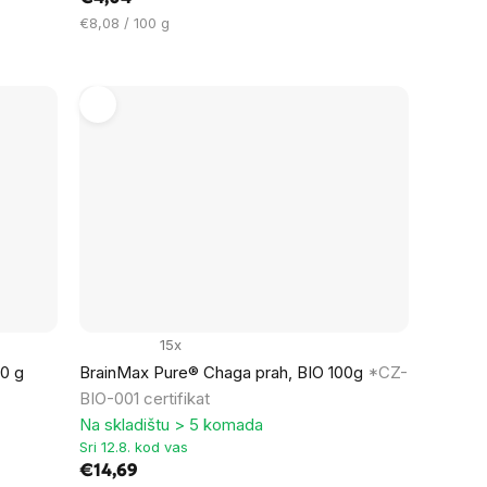
Cijena
€8,08 / 100 g
mjere:
15x
0 g
BrainMax Pure® Chaga prah, BIO 100g
*CZ-
BIO-001 certifikat
Na skladištu > 5 komada
Sri 12.8. kod vas
€14,69