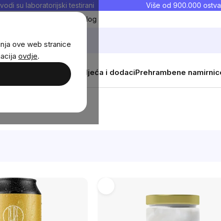
vodi su laboratorijski testirani
Više od 900.000 ostva
Moji favoriti
Blog
anja ove web stranice
macija
ovdje
.
i
Žene
Djeca
Sportska odjeća i dodaci
Prehrambene namirnic