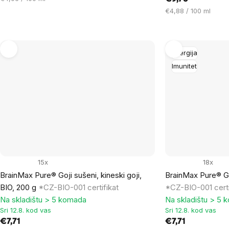
mjere:
Cijena
€4,88 / 100 ml
mjere:
Energija
Imunitet
15x
18x
BrainMax Pure® Goji sušeni, kineski goji,
BrainMax Pure® Gu
BIO, 200 g
*CZ-BIO-001 certifikat
*CZ-BIO-001 certi
Na skladištu > 5 komada
Na skladištu > 5 
Sri 12.8. kod vas
Sri 12.8. kod vas
€7,71
€7,71