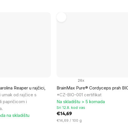
26x
olina Reaper u rajčici,
BrainMax Pure® Cordyceps prah BIO
uti umak od rajčice s
*CZ-BIO-001 certifikat
li papričicom i
Na skladištu > 5 komada
Sri 12.8. kod vas
a.
€14,69
da na skladištu
Cijena
€14,69 / 100 g
mjere: