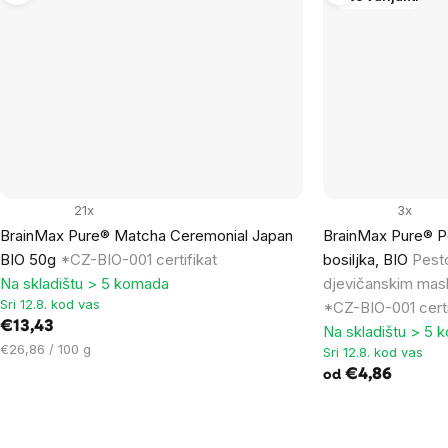
21x
3x
BrainMax Pure® Matcha Ceremonial Japan
BrainMax Pure® P
BIO 50g
*CZ-BIO-001 certifikat
bosiljka, BIO
Pesto
Na skladištu > 5 komada
djevičanskim masli
Sri 12.8. kod vas
*CZ-BIO-001 certi
€13,43
Na skladištu > 5 
Cijena
€26,86 / 100 g
Sri 12.8. kod vas
mjere:
€4,86
od