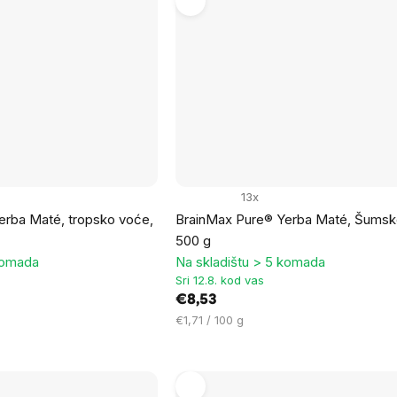
13x
erba Maté, tropsko voće,
BrainMax Pure® Yerba Maté, Šumsk
500 g
komada
Na skladištu > 5 komada
Sri 12.8. kod vas
€8,53
Cijena
€1,71 / 100 g
mjere: