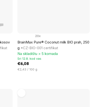
20x
okosov
BrainMax Pure® Coconut milk BIO prah, 250
fikat
g
*CZ-BIO-001 certifikat
Na skladištu > 5 komada
Sri 12.8. kod vas
€6,08
Cijena
€2,43 / 100 g
mjere: