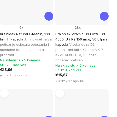
5x
28x
BrainMax Natural L-teanin, 100
BrainMax Vitamin D3 i K2®, D3
biljnih kapsula
Aminokiselina za
4000 IU / K2 150 mcg, 50 biljnih
poticanje osjećaja opuštanja i
kapsula
Visoka doza D3 i
mentalne budnosti, dodatak
patentirani oblik K2 kao MK-7
prehrani
K2VITAL®DELTA, 50 doza,
Na skladištu > 5 komada
dodatak prehrani
Sri 12.8. kod vas
Na skladištu > 5 komada
Sri 12.8. kod vas
€15,06
Cijena
€15,87
€0,15 / 1 capsule
mjere:
Cijena
€0,32 / 1 capsule
mjere: