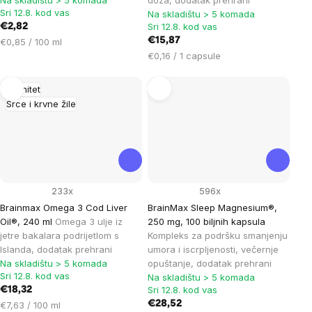
Na skladištu > 5 komada
doza, dodatak prehrani
Sri 12.8. kod vas
Na skladištu > 5 komada
Sri 12.8. kod vas
€2,82
Cijena
€15,87
€0,85 / 100 ml
mjere:
Cijena
€0,16 / 1 capsule
mjere:
Imunitet
Srce i krvne žile
233x
596x
Brainmax Omega 3 Cod Liver
BrainMax Sleep Magnesium®,
Oil®, 240 ml
Omega 3 ulje iz
250 mg, 100 biljnih kapsula
jetre bakalara podrijetlom s
Kompleks za podršku smanjenju
Islanda, dodatak prehrani
umora i iscrpljenosti, večernje
Na skladištu > 5 komada
opuštanje, dodatak prehrani
Sri 12.8. kod vas
Na skladištu > 5 komada
Sri 12.8. kod vas
€18,32
Cijena
€28,52
€7,63 / 100 ml