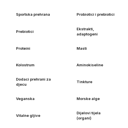
Sportska prehrana
Probiotici i prebiotici
Ekstrakti,
Prebiotici
adaptogeni
Proteini
Masti
Kolostrum
Aminokiseline
Dodaci prehrani za
Tinkture
djecu
Veganska
Morske alge
Dijelovi tijela
Vitalne gljive
(organi)