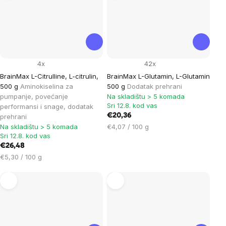
4x
42x
BrainMax L-Citrulline, L-citrulin,
BrainMax L-Glutamin, L-Glutamin
500 g
Aminokiselina za
500 g
Dodatak prehrani
pumpanje, povećanje
Na skladištu > 5 komada
Sri 12.8. kod vas
performansi i snage, dodatak
€20,36
prehrani
Cijena
Na skladištu > 5 komada
€4,07 / 100 g
Sri 12.8. kod vas
mjere:
€26,48
Cijena
€5,30 / 100 g
mjere: