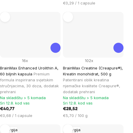
mjere:
Cijena
€0,29 / 1 capsule
mjere:
16x
102x
BrainMax Enhanced Urolithin A,
BrainMax Creatine (Creapure®),
60 biljnih kapsula
Premium
Kreatin monohidrat, 500 g
formula inspirirana svjetskim
Patentirani oblik kreatina
stručnjacima, 30 doza, dodatak
njemačke kvalitete Creapure®,
prehrani
dodatak prehrani
Na skladištu > 5 komada
Na skladištu > 5 komada
Sri 12.8. kod vas
Sri 12.8. kod vas
€40,77
€28,52
Cijena
Cijena
€0,68 / 1 capsule
€5,70 / 100 g
mjere:
mjere:
Energija
Energija