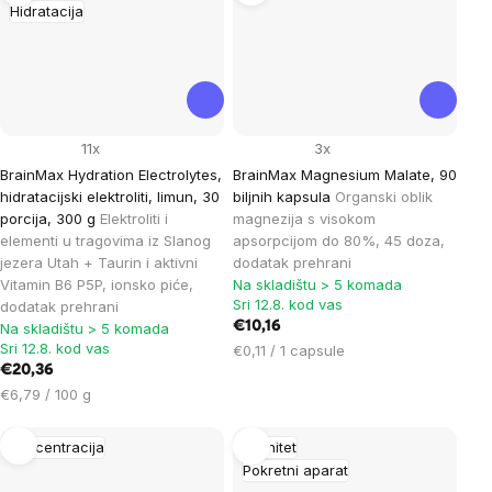
Hidratacija
11x
3x
BrainMax Hydration Electrolytes,
BrainMax Magnesium Malate, 90
hidratacijski elektroliti, limun, 30
biljnih kapsula
Organski oblik
porcija, 300 g
Elektroliti i
magnezija s visokom
elementi u tragovima iz Slanog
apsorpcijom do 80%, 45 doza,
jezera Utah + Taurin i aktivni
dodatak prehrani
Vitamin B6 P5P, ionsko piće,
Na skladištu > 5 komada
Sri 12.8. kod vas
dodatak prehrani
€10,16
Na skladištu > 5 komada
Sri 12.8. kod vas
Cijena
€0,11 / 1 capsule
€20,36
mjere:
Cijena
€6,79 / 100 g
mjere:
Koncentracija
Imunitet
Pokretni aparat