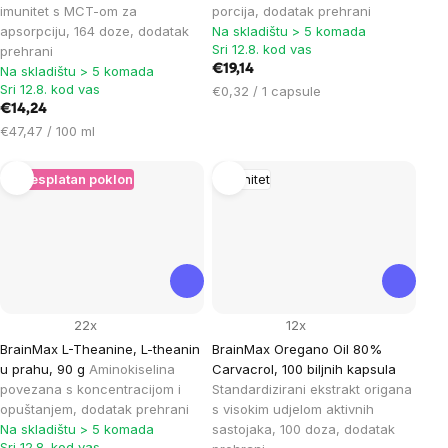
imunitet s MCT-om za
porcija, dodatak prehrani
apsorpciju, 164 doze, dodatak
Na skladištu > 5 komada
Sri 12.8. kod vas
prehrani
€19,14
Na skladištu > 5 komada
Sri 12.8. kod vas
Cijena
€0,32 / 1 capsule
€14,24
mjere:
Cijena
€47,47 / 100 ml
mjere:
+ Besplatan poklon
Imunitet
22x
12x
BrainMax L-Theanine, L-theanin
BrainMax Oregano Oil 80%
u prahu, 90 g
Aminokiselina
Carvacrol, 100 biljnih kapsula
povezana s koncentracijom i
Standardizirani ekstrakt origana
opuštanjem, dodatak prehrani
s visokim udjelom aktivnih
Na skladištu > 5 komada
sastojaka, 100 doza, dodatak
Sri 12.8. kod vas