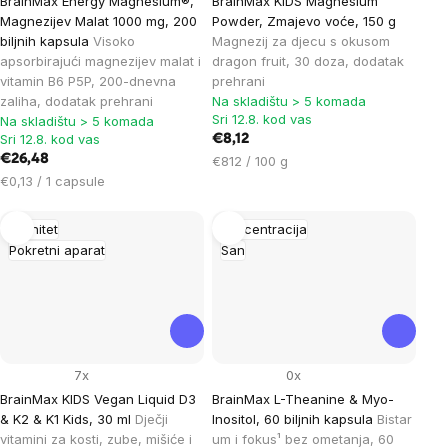
BrainMax Energy Magnesium®,
BrainMax KIDS Magnesium
Magnezijev Malat 1000 mg, 200
Powder, Zmajevo voće, 150 g
biljnih kapsula
Visoko
Magnezij za djecu s okusom
apsorbirajući magnezijev malat i
dragon fruit, 30 doza, dodatak
vitamin B6 P5P, 200-dnevna
prehrani
zaliha, dodatak prehrani
Na skladištu > 5 komada
Sri 12.8. kod vas
Na skladištu > 5 komada
Sri 12.8. kod vas
€8,12
€26,48
Cijena
€812 / 100 g
Cijena
mjere:
€0,13 / 1 capsule
mjere:
Imunitet
Koncentracija
Pokretni aparat
San
7x
0x
BrainMax KIDS Vegan Liquid D3
BrainMax L-Theanine & Myo-
& K2 & K1 Kids, 30 ml
Dječji
Inositol, 60 biljnih kapsula
Bistar
vitamini za kosti, zube, mišiće i
um i fokus¹ bez ometanja, 60