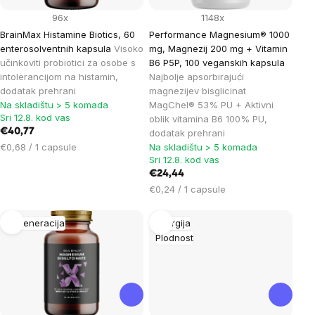
96x
1148x
BrainMax Histamine Biotics, 60
Performance Magnesium® 1000
enterosolventnih kapsula
Visoko
mg, Magnezij 200 mg + Vitamin
učinkoviti probiotici za osobe s
B6 P5P, 100 veganskih kapsula
intolerancijom na histamin,
Najbolje apsorbirajući
dodatak prehrani
magnezijev bisglicinat
Na skladištu > 5 komada
MagChel® 53% PU + Aktivni
Sri 12.8. kod vas
oblik vitamina B6 100% PU,
€40,77
dodatak prehrani
Cijena
€0,68 / 1 capsule
Na skladištu > 5 komada
Sri 12.8. kod vas
mjere:
€24,44
Cijena
€0,24 / 1 capsule
mjere:
Regeneracija
Energija
Plodnost