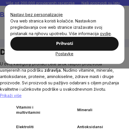
Preskoči
Više od 200.000 provjerenih recenzija
Naši proizvodi su laboratori
na
Košarica
Nastavi bez personalizacije
sadržaj
Ova web stranica koristi kolačiće. Nastavkom
pregledavanja ove web stranice izražavate svoj
pristanak na njihovu upotrebu. Više informacija
ovdje
.
Dodaci prehrani
Prihvati
Dodaci prehrani
Postavke
U ovoj kategoriji pronaći ćete širok raspon proizvoda
usmjerenih na podršku
zdravlja
.
Nudimo vitamine, minerale,
antioksidanse, proteine, aminokiseline, zdrave masti i druge
proizvode. Svi proizvodi su pažljivo odabrani s ciljem pružanja
kvalitetne i učinkovite podrške u svakodnevnom životu.
Prikaži više
Vitamini i
Minerali
multivitamini
Elektroliti
Antioksidansi