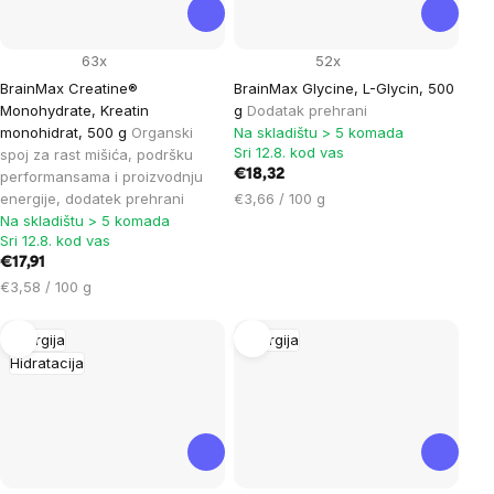
63x
52x
BrainMax Creatine®
BrainMax Glycine, L-Glycin, 500
Monohydrate, Kreatin
g
Dodatak prehrani
monohidrat, 500 g
Organski
Na skladištu > 5 komada
Sri 12.8. kod vas
spoj za rast mišića, podršku
€18,32
performansama i proizvodnju
Cijena
energije, dodatek prehrani
€3,66 / 100 g
mjere:
Na skladištu > 5 komada
Sri 12.8. kod vas
€17,91
Cijena
€3,58 / 100 g
mjere:
Energija
Energija
Hidratacija