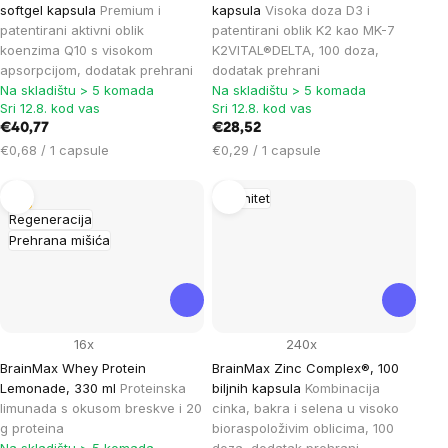
softgel kapsula
Premium i
kapsula
Visoka doza D3 i
patentirani aktivni oblik
patentirani oblik K2 kao MK-7
koenzima Q10 s visokom
K2VITAL®DELTA, 100 doza,
apsorpcijom, dodatak prehrani
dodatak prehrani
Na skladištu > 5 komada
Na skladištu > 5 komada
Sri 12.8. kod vas
Sri 12.8. kod vas
€40,77
€28,52
Cijena
Cijena
€0,68 / 1 capsule
€0,29 / 1 capsule
mjere:
mjere:
Tip
Imunitet
Regeneracija
Prehrana mišića
16x
240x
BrainMax Whey Protein
BrainMax Zinc Complex®, 100
Lemonade, 330 ml
Proteinska
biljnih kapsula
Kombinacija
limunada s okusom breskve i 20
cinka, bakra i selena u visoko
g proteina
bioraspoloživim oblicima, 100