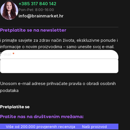
+385 317 840 142
Pon-Pet: 8:00-16:00
info@brainmarket.hr
Pretplatite se na newsletter
i primajte savjete za zdrav način života, ekskluzivne ponude i
informacije o novim proizvodima – samo unesite svoj e-mail.
E-mail
Unosom e-mail adrese prihvaćate
pravila o obradi osobnih
podataka
Pretplatite se
Pratite nas na društvenim mrežama:
Više od 200.000 provjerenih recenzija
Naši proizvodi su laboratori