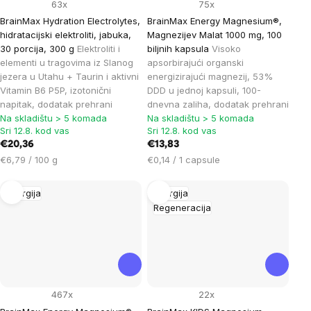
63x
75x
BrainMax Hydration Electrolytes,
BrainMax Energy Magnesium®,
hidratacijski elektroliti, jabuka,
Magnezijev Malat 1000 mg, 100
30 porcija, 300 g
Elektroliti i
biljnih kapsula
Visoko
elementi u tragovima iz Slanog
apsorbirajući organski
jezera u Utahu + Taurin i aktivni
energizirajući magnezij, 53%
Vitamin B6 P5P, izotonični
DDD u jednoj kapsuli, 100-
napitak, dodatak prehrani
dnevna zaliha, dodatak prehrani
Na skladištu > 5 komada
Na skladištu > 5 komada
Sri 12.8. kod vas
Sri 12.8. kod vas
€20,36
€13,83
Cijena
Cijena
€6,79 / 100 g
€0,14 / 1 capsule
mjere:
mjere:
Energija
Energija
Regeneracija
467x
22x