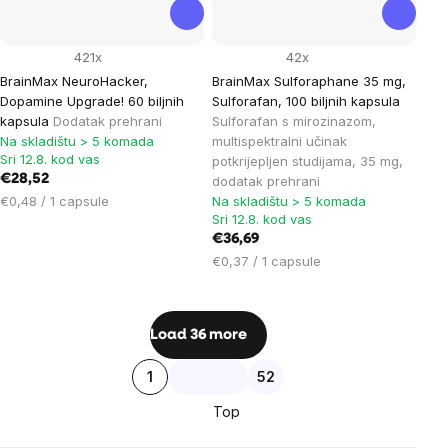
421x
42x
BrainMax NeuroHacker,
BrainMax Sulforaphane 35 mg,
Dopamine Upgrade! 60 biljnih
Sulforafan, 100 biljnih kapsula
kapsula
Dodatak prehrani
Sulforafan s mirozinazom,
Na skladištu > 5 komada
multispektralni učinak
Sri 12.8. kod vas
potkrijepljen studijama, 35 mg,
€28,52
dodatak prehrani
Cijena
€0,48 / 1 capsule
Na skladištu > 5 komada
Sri 12.8. kod vas
mjere:
€36,69
Cijena
€0,37 / 1 capsule
mjere:
Listing
Load 36 more
controls
Pagination
1
52
Top