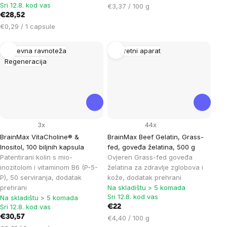
Sri 12.8. kod vas
Cijena
€3,37 / 100 g
€28,52
mjere:
Cijena
€0,29 / 1 capsule
mjere:
Duševna ravnoteža
Pokretni aparat
Regeneracija
3x
44x
BrainMax VitaCholine® &
BrainMax Beef Gelatin, Grass-
Inositol, 100 biljnih kapsula
fed, goveđa želatina, 500 g
Patentirani kolin s mio-
Ovjeren Grass-fed goveđa
inozitolom i vitaminom B6 (P-5-
želatina za zdravlje zglobova i
P), 50 serviranja, dodatak
kože, dodatak prehrani
prehrani
Na skladištu > 5 komada
Sri 12.8. kod vas
Na skladištu > 5 komada
Sri 12.8. kod vas
€22
€30,57
Cijena
€4,40 / 100 g