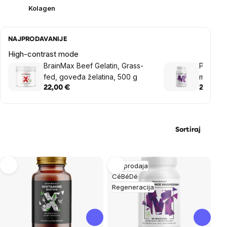
Kolagen
NAJPRODAVANIJE
High-contrast mode
BrainMax Beef Gelatin, Grass-
Perform
fed, goveđa želatina, 500 g
mg, Mag
B6 P5P,
22,00 €
24,44 €
Sortiraj
List
Rasprodaja
CéBéDé
of
Regeneracija
products