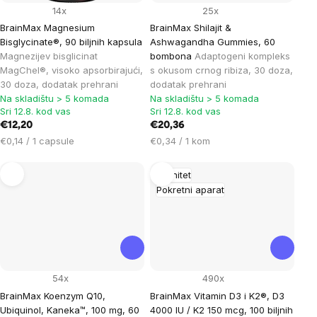
14x
25x
BrainMax Magnesium
BrainMax Shilajit &
Bisglycinate®, 90 biljnih kapsula
Ashwagandha Gummies, 60
Magnezijev bisglicinat
bombona
Adaptogeni kompleks
MagChel®, visoko apsorbirajući,
s okusom crnog ribiza, 30 doza,
30 doza, dodatak prehrani
dodatak prehrani
Na skladištu > 5 komada
Na skladištu > 5 komada
Sri 12.8. kod vas
Sri 12.8. kod vas
€12,20
€20,36
Cijena
Cijena
€0,14 / 1 capsule
€0,34 / 1 kom
mjere:
mjere:
Imunitet
Pokretni aparat
54x
490x
BrainMax Koenzym Q10,
BrainMax Vitamin D3 i K2®, D3
Ubiquinol, Kaneka™, 100 mg, 60
4000 IU / K2 150 mcg, 100 biljnih