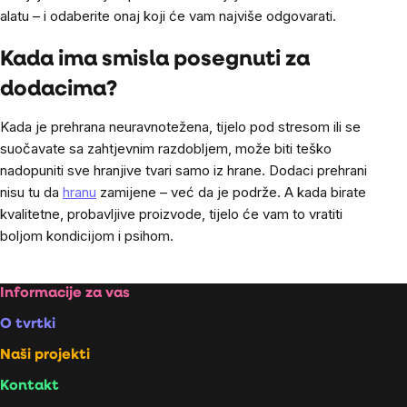
alatu – i odaberite onaj koji će vam najviše odgovarati.
Kada ima smisla posegnuti za
dodacima?
Kada je prehrana neuravnotežena, tijelo pod stresom ili se
suočavate sa zahtjevnim razdobljem, može biti teško
nadopuniti sve hranjive tvari samo iz hrane. Dodaci prehrani
nisu tu da
hranu
zamijene – već da je podrže. A kada birate
kvalitetne, probavljive proizvode, tijelo će vam to vratiti
boljom kondicijom i psihom.
Footer
Informacije za vas
O tvrtki
Naši projekti
Kontakt