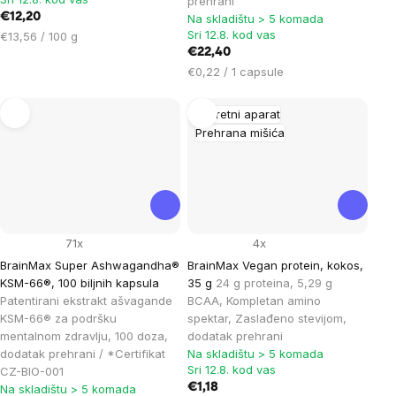
prehrani
€12,20
Na skladištu > 5 komada
Sri 12.8. kod vas
Cijena
€13,56 / 100 g
mjere:
€22,40
Cijena
€0,22 / 1 capsule
mjere:
Pokretni aparat
Prehrana mišića
71x
4x
BrainMax Super Ashwagandha®
BrainMax Vegan protein, kokos,
KSM-66®, 100 biljnih kapsula
35 g
24 g proteina, 5,29 g
Patentirani ekstrakt ašvagande
BCAA, Kompletan amino
KSM-66® za podršku
spektar, Zaslađeno stevijom,
mentalnom zdravlju, 100 doza,
dodatak prehrani
dodatak prehrani / *Certifikat
Na skladištu > 5 komada
Sri 12.8. kod vas
CZ-BIO-001
€1,18
Na skladištu > 5 komada