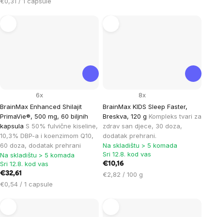
Cijena
mjere:
€0,31 / 1 capsule
mjere:
San
6x
8x
BrainMax Enhanced Shilajit
BrainMax KIDS Sleep Faster,
PrimaVie®, 500 mg, 60 biljnih
Breskva, 120 g
Kompleks tvari za
kapsula
S 50% fulvične kiseline,
zdrav san djece, 30 doza,
10,3% DBP-a i koenzimom Q10,
dodatak prehrani.
60 doza, dodatak prehrani
Na skladištu > 5 komada
Sri 12.8. kod vas
Na skladištu > 5 komada
Sri 12.8. kod vas
€10,16
€32,61
Cijena
€2,82 / 100 g
Cijena
mjere:
€0,54 / 1 capsule
mjere: