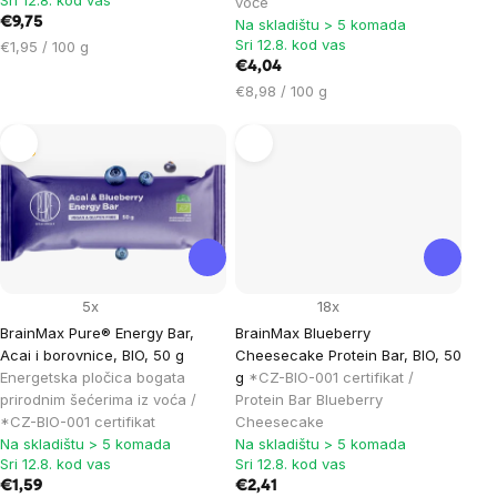
voće
€9,75
Na skladištu > 5 komada
Sri 12.8. kod vas
Cijena
€1,95 / 100 g
mjere:
€4,04
Cijena
€8,98 / 100 g
mjere:
Tip
5x
18x
BrainMax Pure® Energy Bar,
BrainMax Blueberry
Acai i borovnice, BIO, 50 g
Cheesecake Protein Bar, BIO, 50
Energetska pločica bogata
g
*CZ-BIO-001 certifikat /
prirodnim šećerima iz voća /
Protein Bar Blueberry
*CZ-BIO-001 certifikat
Cheesecake
Na skladištu > 5 komada
Na skladištu > 5 komada
Sri 12.8. kod vas
Sri 12.8. kod vas
€1,59
€2,41