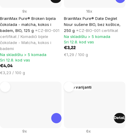
9x
16x
BrainMax Pure® Broken bijela
BrainMax Pure® Date Deglet
čokolada - matcha, kokos i
Nour sušene BIO, bez koštice,
badem, BIO, 125 g
*CZ-BIO-001
250 g
*CZ-BIO-001 certifikat
certifikat / Komadići bijele
Na skladištu > 5 komada
Sri 12.8. kod vas
čokolade - Matcha, kokos i
€3,22
bademi
Cijena
Na skladištu > 5 komada
€1,29 / 100 g
Sri 12.8. kod vas
mjere:
€4,04
Cijena
€3,23 / 100 g
mjere:
Više varijanti
Detalj
9x
6x