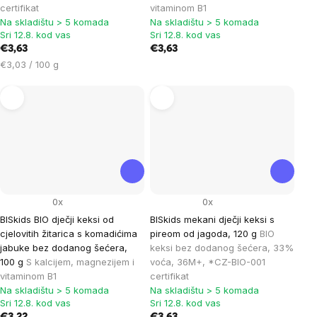
certifikat
vitaminom B1
Na skladištu > 5 komada
Na skladištu > 5 komada
Sri 12.8. kod vas
Sri 12.8. kod vas
€3,63
€3,63
Cijena
€3,03 / 100 g
mjere:
0x
0x
BISkids BIO dječji keksi od
BISkids mekani dječji keksi s
cjelovitih žitarica s komadićima
pireom od jagoda, 120 g
BIO
jabuke bez dodanog šećera,
keksi bez dodanog šećera, 33%
100 g
S kalcijem, magnezijem i
voća, 36M+, *CZ-BIO-001
vitaminom B1
certifikat
Na skladištu > 5 komada
Na skladištu > 5 komada
Sri 12.8. kod vas
Sri 12.8. kod vas