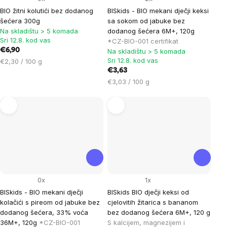
BIO žitni kolutići bez dodanog
BISkids - BIO mekani dječji keksi
šećera 300g
sa sokom od jabuke bez
Na skladištu > 5 komada
dodanog šećera 6M+, 120g
Sri 12.8. kod vas
*CZ-BIO-001 certifikat
€6,90
Na skladištu > 5 komada
Sri 12.8. kod vas
Cijena
€2,30 / 100 g
mjere:
€3,63
Cijena
€3,03 / 100 g
mjere:
0x
1x
BISkids - BIO mekani dječji
BISkids BIO dječji keksi od
kolačići s pireom od jabuke bez
cjelovitih žitarica s bananom
dodanog šećera, 33% voća
bez dodanog šećera 6M+, 120 g
36M+, 120g
*CZ-BIO-001
S kalcijem, magnezijem i