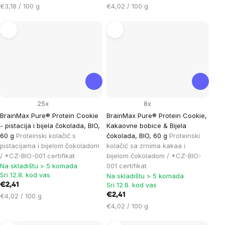
Cijena
Cijena
€3,18 / 100 g
€4,02 / 100 g
mjere:
mjere:
25x
8x
BrainMax Pure® Protein Cookie
BrainMax Pure® Protein Cookie,
- pistacija i bijela čokolada, BIO,
Kakaovne bobice & Bijela
60 g
Proteinski kolačić s
čokolada, BIO, 60 g
Proteinski
pistacijama i bijelom čokoladom
kolačić sa zrnima kakaa i
/ *CZ-BIO-001 certifikat
bijelom čokoladom / *CZ-BIO-
Na skladištu > 5 komada
001 certifikat
Sri 12.8. kod vas
Na skladištu > 5 komada
Sri 12.8. kod vas
€2,41
Cijena
€2,41
€4,02 / 100 g
mjere:
Cijena
€4,02 / 100 g
mjere: