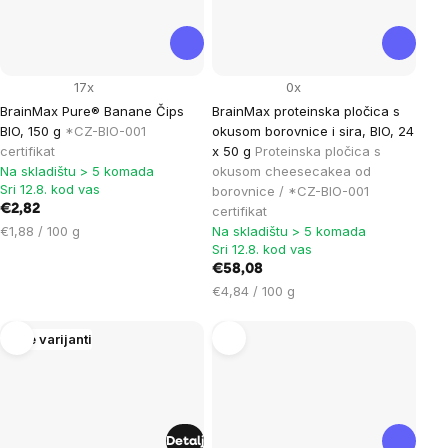
17x
0x
BrainMax Pure® Banane Čips
BrainMax proteinska pločica s
BIO, 150 g
*CZ-BIO-001
okusom borovnice i sira, BIO, 24
certifikat
x 50 g
Proteinska pločica s
Na skladištu > 5 komada
okusom cheesecakea od
Sri 12.8. kod vas
borovnice / *CZ-BIO-001
€2,82
certifikat
Cijena
€1,88 / 100 g
Na skladištu > 5 komada
Sri 12.8. kod vas
mjere:
€58,08
Cijena
€4,84 / 100 g
mjere:
Više varijanti
Detalj