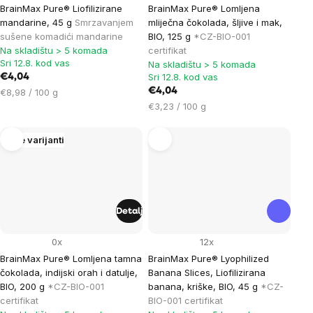
BrainMax Pure® Liofilizirane
BrainMax Pure® Lomljena
mandarine, 45 g
Smrzavanjem
mliječna čokolada, šljive i mak,
sušene komadići mandarine
BIO, 125 g
*CZ-BIO-001
Na skladištu > 5 komada
certifikat
Sri 12.8. kod vas
Na skladištu > 5 komada
Sri 12.8. kod vas
€4,04
Cijena
€4,04
€8,98 / 100 g
mjere:
Cijena
€3,23 / 100 g
mjere:
Više varijanti
Detalj
0x
12x
BrainMax Pure® Lomljena tamna
BrainMax Pure® Lyophilized
čokolada, indijski orah i datulje,
Banana Slices, Liofilizirana
BIO, 200 g
*CZ-BIO-001
banana, kriške, BIO, 45 g
*CZ-
certifikat
BIO-001 certifikat