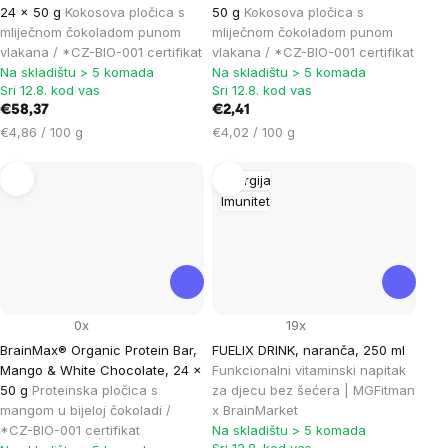
24 x 50 g
Kokosova pločica s
50 g
Kokosova pločica s
mliječnom čokoladom punom
mliječnom čokoladom punom
vlakana / *CZ-BIO-001 certifikat
vlakana / *CZ-BIO-001 certifikat
Na skladištu > 5 komada
Na skladištu > 5 komada
Sri 12.8. kod vas
Sri 12.8. kod vas
€58,37
€2,41
Cijena
Cijena
€4,86 / 100 g
€4,02 / 100 g
mjere:
mjere:
Energija
Imunitet
0x
19x
BrainMax® Organic Protein Bar,
FUELIX DRINK, naranča, 250 ml
Mango & White Chocolate, 24 x
Funkcionalni vitaminski napitak
50 g
Proteinska pločica s
za djecu bez šećera | MGFitman
mangom u bijeloj čokoladi /
x BrainMarket
*CZ-BIO-001 certifikat
Na skladištu > 5 komada
Sri 12.8. kod vas