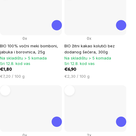
0x
0x
BIO 100% voćni meki bomboni,
BIO žitni kakao kolutići bez
jabuka i borovnica, 25g
dodanog šećera, 300g
Na skladištu > 5 komada
Na skladištu > 5 komada
Sri 12.8. kod vas
Sri 12.8. kod vas
€1,80
€6,90
Cijena
Cijena
€7,20 / 100 g
€2,30 / 100 g
mjere:
mjere:
0x
2x