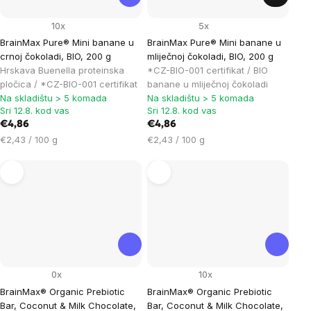
10x
5x
BrainMax Pure® Mini banane u
BrainMax Pure® Mini banane u
crnoj čokoladi, BIO, 200 g
mliječnoj čokoladi, BIO, 200 g
Hrskava Buenella proteinska
*CZ-BIO-001 certifikat / BIO
pločica / *CZ-BIO-001 certifikat
banane u mliječnoj čokoladi
Na skladištu > 5 komada
Na skladištu > 5 komada
Sri 12.8. kod vas
Sri 12.8. kod vas
€4,86
€4,86
Cijena
Cijena
€2,43 / 100 g
€2,43 / 100 g
mjere:
mjere:
0x
10x
BrainMax® Organic Prebiotic
BrainMax® Organic Prebiotic
Bar, Coconut & Milk Chocolate,
Bar, Coconut & Milk Chocolate,