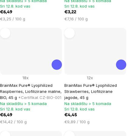
Na skladištu > 5 komada
Na skladištu > 5 komada
Sri 12.8. kod vas
Sri 12.8. kod vas
€6,49
€3,22
Cijena
Cijena
€3,25 / 100 g
€7,16 / 100 g
mjere:
mjere:
18x
12x
BrainMax Pure® Lyophilized
BrainMax Pure® Lyophilized
Raspberries, Liofilizirane maline,
Strawberries, Liofilizirane
BIO, 45 g
*Certifikat CZ-BIO-001
jagode, 45 g
Na skladištu > 5 komada
Na skladištu > 5 komada
Sri 12.8. kod vas
Sri 12.8. kod vas
€6,49
€4,45
Cijena
Cijena
€14,42 / 100 g
€9,89 / 100 g
mjere:
mjere: