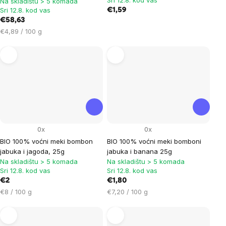
Na skladištu > 5 komada
Sri 12.8. kod vas
€1,59
€58,63
Cijena
€4,89 / 100 g
mjere:
0x
0x
BIO 100% voćni meki bombon
BIO 100% voćni meki bomboni
jabuka i jagoda, 25g
jabuka i banana 25g
Na skladištu > 5 komada
Na skladištu > 5 komada
Sri 12.8. kod vas
Sri 12.8. kod vas
€2
€1,80
Cijena
Cijena
€8 / 100 g
€7,20 / 100 g
mjere:
mjere: