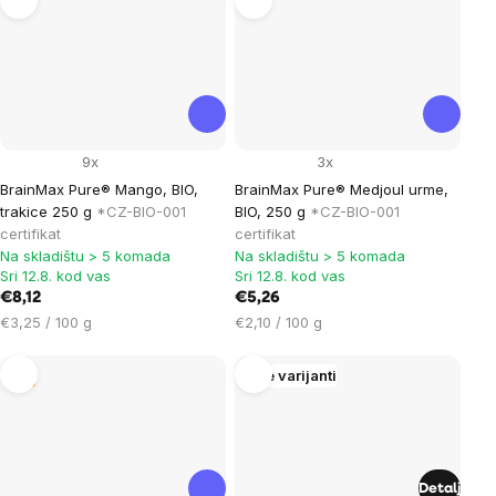
9x
3x
BrainMax Pure® Mango, BIO,
BrainMax Pure® Medjoul urme,
trakice 250 g
*CZ-BIO-001
BIO, 250 g
*CZ-BIO-001
certifikat
certifikat
Na skladištu > 5 komada
Na skladištu > 5 komada
Sri 12.8. kod vas
Sri 12.8. kod vas
€8,12
€5,26
Cijena
Cijena
€3,25 / 100 g
€2,10 / 100 g
mjere:
mjere:
Tip
Više varijanti
Detalj