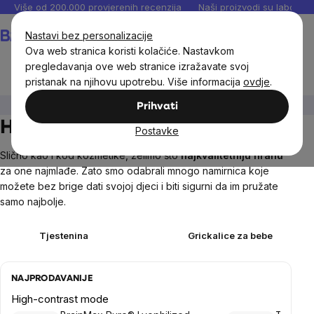
Preskoči
Više od 200.000 provjerenih recenzija
Naši proizvodi su laboratori
na
Košarica
Nastavi bez personalizacije
sadržaj
Ova web stranica koristi kolačiće. Nastavkom
pregledavanja ove web stranice izražavate svoj
pristanak na njihovu upotrebu. Više informacija
ovdje
.
Djeca
Prehrambene namirnice
Prihvati
Hrana za djecu
Postavke
Slično kao i kod kozmetike, želimo što
najkvalitetniju hranu
za one najmlađe. Zato smo odabrali mnogo namirnica koje
možete bez brige dati svojoj djeci i biti sigurni da im pružate
samo najbolje.
Tjestenina
Grickalice za bebe
NAJPRODAVANIJE
High-contrast mode