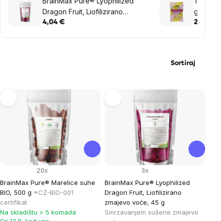
BrainMax Pure® Lyophilized
Tweek -
Dragon Fruit, Liofilizirano
gumene
zmajevo voće, 45 g
4,04 €
2,41 €
Sortiraj
List
of
products
20x
3x
BrainMax Pure® Marelice suhe
BrainMax Pure® Lyophilized
BIO, 500 g
*CZ-BIO-001
Dragon Fruit, Liofilizirano
certifikat
zmajevo voće, 45 g
Na skladištu > 5 komada
Smrzavanjem sušene zmajevo
Sri 12.8. kod vas