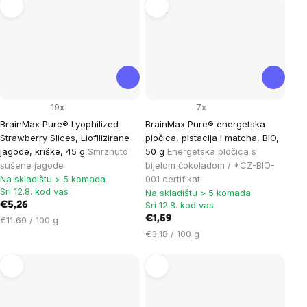
Tip
19x
7x
BrainMax Pure® Lyophilized
BrainMax Pure® energetska
Strawberry Slices, Liofilizirane
pločica, pistacija i matcha, BIO,
jagode, kriške, 45 g
Smrznuto
50 g
Energetska pločica s
sušene jagode
bijelom čokoladom / *CZ-BIO-
Na skladištu > 5 komada
001 certifikat
Sri 12.8. kod vas
Na skladištu > 5 komada
Sri 12.8. kod vas
€5,26
Cijena
€1,59
€11,69 / 100 g
mjere:
Cijena
€3,18 / 100 g
mjere: