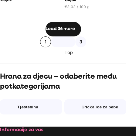
€3,22
€3,63
Cijena
€3,03 / 100 g
mjere:
Listing
Load 36 more
controls
Pagination
1
3
Top
Hrana za djecu – odaberite među
potkategorijama
Tjestenina
Grickalice za bebe
Footer
Informacije za vas