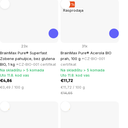
–20 %
Rasprodaja
23x
31x
BrainMax Pure® Superfast
BrainMax Pure® Acerola BIO
Zobene pahuljice, bez glutena
prah, 100 g
*CZ-BIO-001
BIO, 1 kg
*CZ-BIO-001 certifikat
certifikat
Na skladištu > 5 komada
Na skladištu > 5 komada
Uto 11.8. kod vas
Uto 11.8. kod vas
€4,86
€11,72
Cijena
Cijena
€0,49 / 100 g
€11,72 / 100 g
mjere:
mjere:
€14,65
Tip
Tip