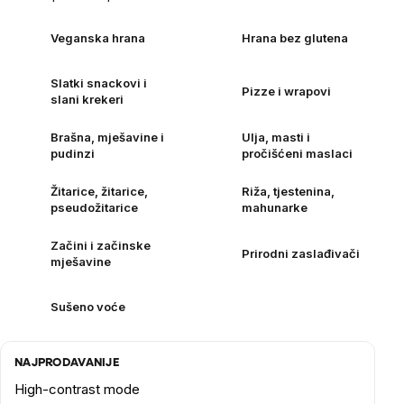
Veganska hrana
Hrana bez glutena
Slatki snackovi i
Pizze i wrapovi
slani krekeri
Brašna, mješavine i
Ulja, masti i
pudinzi
pročišćeni maslaci
Žitarice, žitarice,
Riža, tjestenina,
pseudožitarice
mahunarke
Začini i začinske
Prirodni zaslađivači
mješavine
Sušeno voće
NAJPRODAVANIJE
High-contrast mode