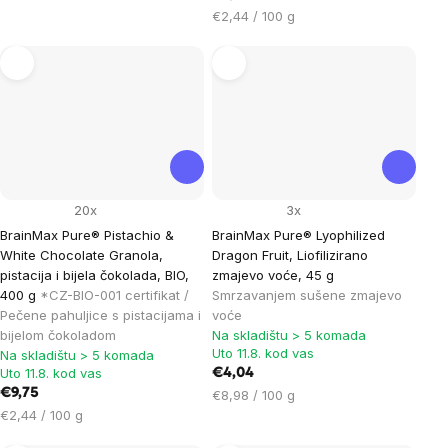
Cijena
€2,44 / 100 g
mjere:
20x
3x
BrainMax Pure® Pistachio &
BrainMax Pure® Lyophilized
White Chocolate Granola,
Dragon Fruit, Liofilizirano
pistacija i bijela čokolada, BIO,
zmajevo voće, 45 g
400 g
*CZ-BIO-001 certifikat /
Smrzavanjem sušene zmajevo
Pečene pahuljice s pistacijama i
voće
bijelom čokoladom
Na skladištu > 5 komada
Uto 11.8. kod vas
Na skladištu > 5 komada
Uto 11.8. kod vas
€4,04
€9,75
Cijena
€8,98 / 100 g
Cijena
mjere:
€2,44 / 100 g
mjere: