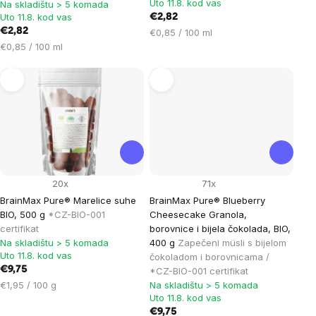
Uto 11.8. kod vas
Na skladištu > 5 komada
Uto 11.8. kod vas
€2,82
€2,82
Cijena
€0,85 / 100 ml
Cijena
mjere:
€0,85 / 100 ml
mjere:
20x
71x
BrainMax Pure® Marelice suhe
BrainMax Pure® Blueberry
BIO, 500 g
*CZ-BIO-001
Cheesecake Granola,
certifikat
borovnice i bijela čokolada, BIO,
Na skladištu > 5 komada
400 g
Zapečeni müsli s bijelom
Uto 11.8. kod vas
čokoladom i borovnicama /
€9,75
*CZ-BIO-001 certifikat
Cijena
€1,95 / 100 g
Na skladištu > 5 komada
Uto 11.8. kod vas
mjere:
€9,75