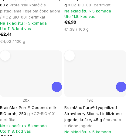
60 g
Proteinski kolačić s
g
*CZ-BIO-001 certifikat
pistacijama i bijelom čokoladom
Na skladištu > 5 komada
Uto 11.8. kod vas
/ *CZ-BIO-001 certifikat
€6,90
Na skladištu > 5 komada
Uto 11.8. kod vas
Cijena
€1,38 / 100 g
€2,41
mjere:
Cijena
€4,02 / 100 g
mjere:
20x
19x
BrainMax Pure® Coconut milk
BrainMax Pure® Lyophilized
BIO prah, 250 g
*CZ-BIO-001
Strawberry Slices, Liofilizirane
certifikat
jagode, kriške, 45 g
Smrznuto
Na skladištu > 5 komada
sušene jagode
Uto 11.8. kod vas
Na skladištu > 5 komada