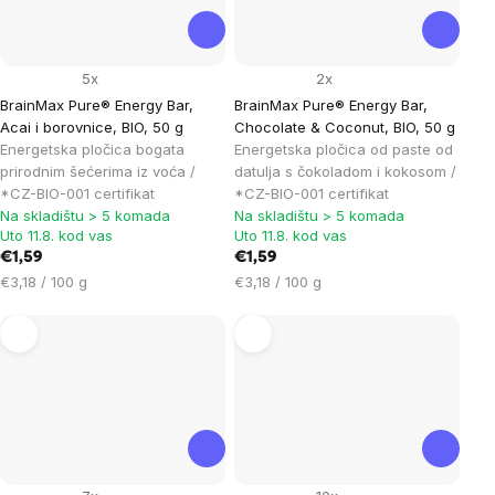
5x
2x
BrainMax Pure® Energy Bar,
BrainMax Pure® Energy Bar,
Acai i borovnice, BIO, 50 g
Chocolate & Coconut, BIO, 50 g
Energetska pločica bogata
Energetska pločica od paste od
prirodnim šećerima iz voća /
datulja s čokoladom i kokosom /
*CZ-BIO-001 certifikat
*CZ-BIO-001 certifikat
Na skladištu > 5 komada
Na skladištu > 5 komada
Uto 11.8. kod vas
Uto 11.8. kod vas
€1,59
€1,59
Cijena
Cijena
€3,18 / 100 g
€3,18 / 100 g
mjere:
mjere: