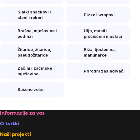
Slatki snackovi i
Pizze i wrapovi
slani krekeri
Brašna, mješavine i
Ulja, masti i
pudinzi
pročišćeni maslaci
Žitarice, žitarice,
Riža, tjestenina,
pseudožitarice
mahunarke
Začini i začinske
Prirodni zaslađivači
mješavine
Sušeno voće
Footer
Informacije za vas
O tvrtki
Naši projekti