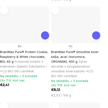
mjere:
8x
6x
BrainMax Pure® Protein Cookie,
BrainMax Pure® Smoothie bowl
Raspberry & White chocolate,
kaša, acai i borovnice,
BIO, 60 g
Proteinski kolačić s
ORGANSKI, 400 g
Zdrav
malinama i bijelom čokoladom /
doručak s bezglutenskom
*CZ-BIO-001 certifikat
smoothie bowl kašom/ *CZ-
Na skladištu > 5 komada
BIO-001 certifikat
Uto 11.8. kod vas
Na skladištu > 5 komada
Uto 11.8. kod vas
€2,41
€8,12
Cijena
€2,03 / 100 g
mjere: