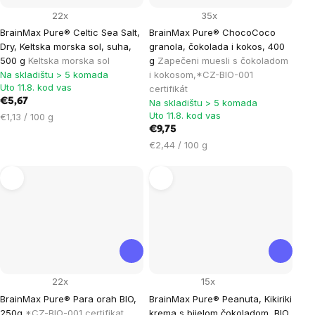
22x
35x
BrainMax Pure® Celtic Sea Salt,
BrainMax Pure® ChocoCoco
Dry, Keltska morska sol, suha,
granola, čokolada i kokos, 400
500 g
Keltska morska sol
g
Zapečeni muesli s čokoladom
Na skladištu > 5 komada
i kokosom,*CZ-BIO-001
Uto 11.8. kod vas
certifikát
€5,67
Na skladištu > 5 komada
Uto 11.8. kod vas
Cijena
€1,13 / 100 g
mjere:
€9,75
Cijena
€2,44 / 100 g
mjere:
22x
15x
BrainMax Pure® Para orah BIO,
BrainMax Pure® Peanuta, Kikiriki
250g
*CZ-BIO-001 certifikat
krema s bijelom čokoladom, BIO,