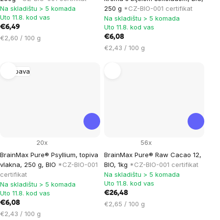
Na skladištu > 5 komada
250 g
*CZ-BIO-001 certifikat
Uto 11.8. kod vas
Na skladištu > 5 komada
Uto 11.8. kod vas
€6,49
Cijena
€6,08
€2,60 / 100 g
mjere:
Cijena
€2,43 / 100 g
mjere:
Probava
20x
56x
BrainMax Pure® Psyllium, topiva
BrainMax Pure® Raw Cacao 12,
vlakna, 250 g, BIO
*CZ-BIO-001
BIO, 1kg
*CZ-BIO-001 certifikat
certifikat
Na skladištu > 5 komada
Uto 11.8. kod vas
Na skladištu > 5 komada
Uto 11.8. kod vas
€26,48
€6,08
Cijena
€2,65 / 100 g
Cijena
mjere:
€2,43 / 100 g