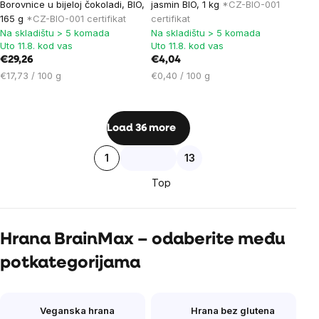
Borovnice u bijeloj čokoladi, BIO,
jasmin BIO, 1 kg
*CZ-BIO-001
165 g
*CZ-BIO-001 certifikat
certifikat
Na skladištu > 5 komada
Na skladištu > 5 komada
Uto 11.8. kod vas
Uto 11.8. kod vas
€29,26
€4,04
Cijena
Cijena
€17,73 / 100 g
€0,40 / 100 g
mjere:
mjere:
Listing
Load 36 more
controls
Pagination
1
13
Top
Hrana BrainMax – odaberite među
potkategorijama
Veganska hrana
Hrana bez glutena