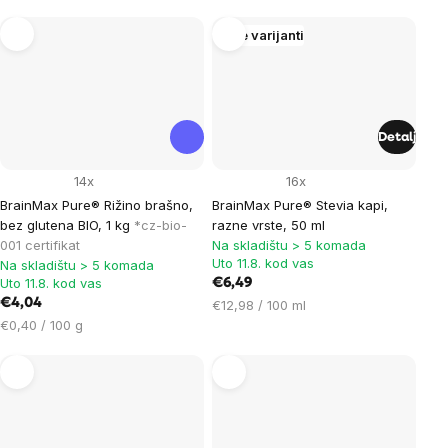
mjere:
Više varijanti
Detalj
14x
16x
BrainMax Pure® Rižino brašno,
BrainMax Pure® Stevia kapi,
bez glutena BIO, 1 kg
*cz-bio-
razne vrste, 50 ml
001 certifikat
Na skladištu > 5 komada
Uto 11.8. kod vas
Na skladištu > 5 komada
Uto 11.8. kod vas
€6,49
€4,04
Cijena
€12,98 / 100 ml
Cijena
mjere:
€0,40 / 100 g
mjere: