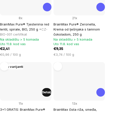
8x
21x
BrainMax Pure® Tjestenina red
BrainMax Pure® Zeronella,
lentil, spirale, BIO, 250 g
*CZ-
Krema od lješnjaka s tamnom
BIO-001 certifikat
čokoladom, 250 g
Na skladištu > 5 komada
Na skladištu > 5 komada
Uto 11.8. kod vas
Uto 11.8. kod vas
€2,41
€9,35
Cijena
Cijena
€0,96 / 100 g
€3,74 / 100 g
mjere:
mjere:
Više varijanti
Detalj
11x
13x
3+1 GRATIS: BrainMax Pure®
BrainMax čista riža, smeđa,