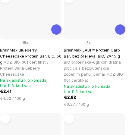
18x
3x
BrainMax Blueberry
BrainMax LAUF® Protein Carb
Cheesecake Protein Bar, BIO, 50
Bar, bez preljeva, BIO, 2x45 g
g
*CZ-BIO-001 certifikat /
BIO proteinska-ugljikohidratna
Protein Bar Blueberry
pločica s bezglutenskim
Cheesecake
zobenim pahuljicama/ *CZ-BIO-
Na skladištu > 5 komada
001 certifikat
Uto 11.8. kod vas
Na skladištu > 5 komada
Uto 11.8. kod vas
€2,41
Cijena
€2,82
€4,02 / 100 g
mjere:
Cijena
€6,27 / 100 g
mjere:
Tip