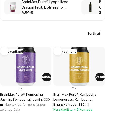
BrainMax Pure® Lyophilized
BrainMa
Dragon Fruit, Liofilizirano
C8 BIO,
zmajevo voće, 45 g
4,04 €
20,36 €
Sortiraj
List
Više varijanti
Više varijanti
of
products
Detalj
Detalj
5x
11x
BrainMax Pure® Kombucha
BrainMax Pure® Kombucha
Jasmin, Kombucha, jasmin, 330
Lemongrass, Kombucha,
ml
Napitak od fermentiranog
limunska trava, 330 ml
zelenog čaja
Na skladištu > 5 komada