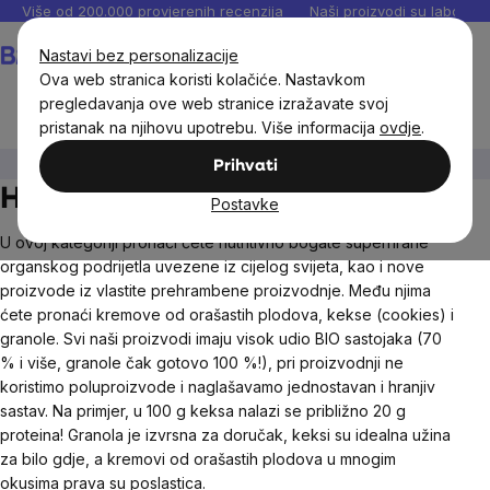
Preskoči
Više od 200.000 provjerenih recenzija
Naši proizvodi su laboratori
na
Košarica
Nastavi bez personalizacije
sadržaj
Ova web stranica koristi kolačiće. Nastavkom
pregledavanja ove web stranice izražavate svoj
pristanak na njihovu upotrebu. Više informacija
ovdje
.
BrainMax®
Hrana
Prihvati
Hrana BrainMax
Postavke
U ovoj kategoriji pronaći ćete nutritivno bogate superhrane
organskog podrijetla uvezene iz cijelog svijeta, kao i nove
proizvode iz vlastite prehrambene proizvodnje. Među njima
ćete pronaći kremove od orašastih plodova, kekse (cookies) i
granole. Svi naši proizvodi imaju visok udio BIO sastojaka (70
% i više, granole čak gotovo 100 %!), pri proizvodnji ne
koristimo poluproizvode i naglašavamo jednostavan i hranjiv
sastav. Na primjer, u 100 g keksa nalazi se približno 20 g
proteina! Granola je izvrsna za doručak, keksi su idealna užina
za bilo gdje, a kremovi od orašastih plodova u mnogim
okusima prava su poslastica.