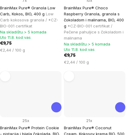
7x
10x
BrainMax Pure® Granola Low
BrainMax Pure® Choco
Carb, Kokos, BIO, 400 g
Low
Raspberry Granola, granola s
Carb kokosova granola / *CZ-
čokoladom i malinama, BIO, 400
BIO-001 certifikat
g
*CZ-BIO-001 certifikat /
Na skladištu > 5 komada
Pečene pahuljice s čokoladom i
Uto 11.8. kod vas
malinama
€9,75
Na skladištu > 5 komada
Uto 11.8. kod vas
Cijena
€2,44 / 100 g
mjere:
€9,75
Cijena
€2,44 / 100 g
mjere:
25x
21x
BrainMax Pure® Protein Cookie
BrainMax Pure® Coconut
- pistacija i bijela čokolada, BIO,
Cream, Kokosov krema BIO, 500