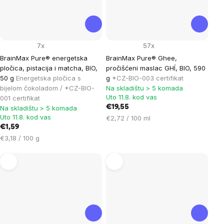
7x
57x
BrainMax Pure® energetska
BrainMax Pure® Ghee,
pločica, pistacija i matcha, BIO,
pročišćeni maslac GHÍ, BIO, 590
50 g
Energetska pločica s
g
*CZ-BIO-003 certifikat
bijelom čokoladom / *CZ-BIO-
Na skladištu > 5 komada
Uto 11.8. kod vas
001 certifikat
€19,55
Na skladištu > 5 komada
Uto 11.8. kod vas
Cijena
€2,72 / 100 ml
€1,59
mjere:
Cijena
€3,18 / 100 g
mjere: