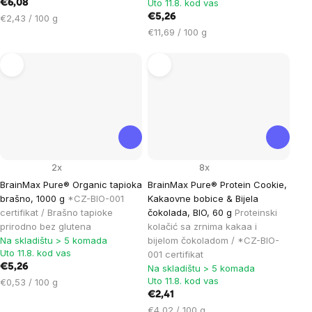
Uto 11.8. kod vas
€6,08
Cijena
€5,26
€2,43 / 100 g
mjere:
Cijena
€11,69 / 100 g
mjere:
2x
8x
BrainMax Pure® Organic tapioka
BrainMax Pure® Protein Cookie,
brašno, 1000 g
*CZ-BIO-001
Kakaovne bobice & Bijela
certifikat / Brašno tapioke
čokolada, BIO, 60 g
Proteinski
prirodno bez glutena
kolačić sa zrnima kakaa i
Na skladištu > 5 komada
bijelom čokoladom / *CZ-BIO-
Uto 11.8. kod vas
001 certifikat
€5,26
Na skladištu > 5 komada
Uto 11.8. kod vas
Cijena
€0,53 / 100 g
mjere:
€2,41
Cijena
€4,02 / 100 g