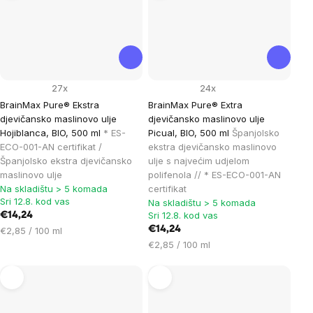
27x
24x
BrainMax Pure® Ekstra
BrainMax Pure® Extra
djevičansko maslinovo ulje
djevičansko maslinovo ulje
Hojiblanca, BIO, 500 ml
* ES-
Picual, BIO, 500 ml
Španjolsko
ECO-001-AN certifikat /
ekstra djevičansko maslinovo
Španjolsko ekstra djevičansko
ulje s najvećim udjelom
maslinovo ulje
polifenola // * ES-ECO-001-AN
Na skladištu > 5 komada
certifikat
Sri 12.8. kod vas
Na skladištu > 5 komada
Sri 12.8. kod vas
€14,24
Cijena
€14,24
€2,85 / 100 ml
mjere:
Cijena
€2,85 / 100 ml
mjere: