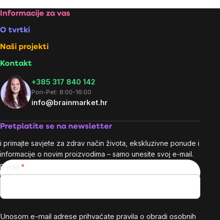
controls
Footer
Informacije za vas
O tvrtki
Naši projekti
Kontakt
+385 317 840 142
Pon-Pet: 8:00-16:00
info@brainmarket.hr
Pretplatite se na newsletter
i primajte savjete za zdrav način života, ekskluzivne ponude i
informacije o novim proizvodima – samo unesite svoj e-mail.
E-mail
Unosom e-mail adrese prihvaćate
pravila o obradi osobnih