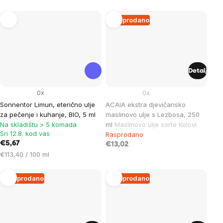
mjere:
Rasprodano
Detalj
0x
0x
Sonnentor Limun, eterično ulje
ACAIA ekstra djevičansko
za pečenje i kuhanje, BIO, 5 ml
maslinovo ulje s Lezbosa, 250
Na skladištu > 5 komada
ml
Maslinovo ulje sorte Kolovi
Sri 12.8. kod vas
Rasprodano
€5,67
€13,02
Cijena
€113,40 / 100 ml
mjere:
Rasprodano
Rasprodano