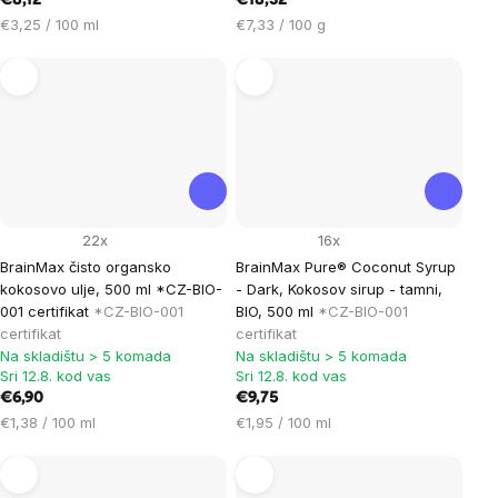
€8,12
€18,32
Cijena
Cijena
€3,25 / 100 ml
€7,33 / 100 g
mjere:
mjere:
22x
16x
BrainMax čisto organsko
BrainMax Pure® Coconut Syrup
kokosovo ulje, 500 ml *CZ-BIO-
- Dark, Kokosov sirup - tamni,
001 certifikat
*CZ-BIO-001
BIO, 500 ml
*CZ-BIO-001
certifikat
certifikat
Na skladištu > 5 komada
Na skladištu > 5 komada
Sri 12.8. kod vas
Sri 12.8. kod vas
€6,90
€9,75
Cijena
Cijena
€1,38 / 100 ml
€1,95 / 100 ml
mjere:
mjere: