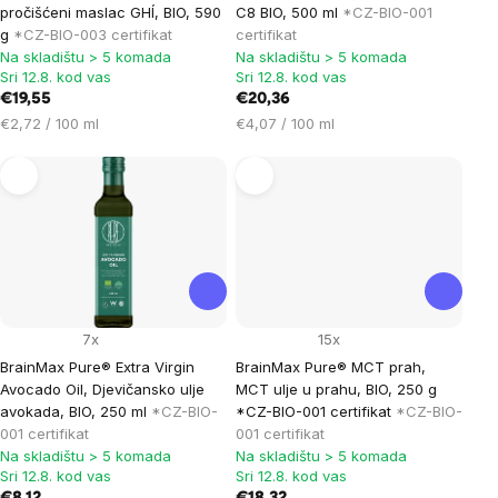
pročišćeni maslac GHÍ, BIO, 590
C8 BIO, 500 ml
*CZ-BIO-001
g
*CZ-BIO-003 certifikat
certifikat
Na skladištu > 5 komada
Na skladištu > 5 komada
Sri 12.8. kod vas
Sri 12.8. kod vas
€19,55
€20,36
Cijena
Cijena
€2,72 / 100 ml
€4,07 / 100 ml
mjere:
mjere:
7x
15x
BrainMax Pure® Extra Virgin
BrainMax Pure® MCT prah,
Avocado Oil, Djevičansko ulje
MCT ulje u prahu, BIO, 250 g
avokada, BIO, 250 ml
*CZ-BIO-
*CZ-BIO-001 certifikat
*CZ-BIO-
001 certifikat
001 certifikat
Na skladištu > 5 komada
Na skladištu > 5 komada
Sri 12.8. kod vas
Sri 12.8. kod vas