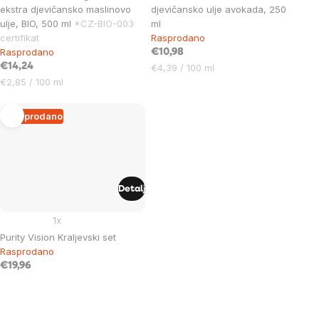
ekstra djevičansko maslinovo
djevičansko ulje avokada, 250
ulje, BIO, 500 ml
*CZ-BIO-003
ml
certifikat
Rasprodano
Rasprodano
€10,98
€14,24
Cijena
€4,39 / 100 ml
Cijena
mjere:
€2,85 / 100 ml
mjere:
Rasprodano
Detalj
1x
Purity Vision Kraljevski set
Rasprodano
€19,96
Listing