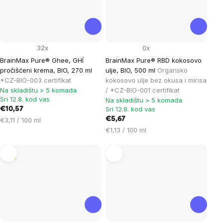
32x
0x
BrainMax Pure® Ghee, GHÍ
BrainMax Pure® RBD kokosovo
pročišćeni krema, BIO, 270 ml
ulje, BIO, 500 ml
Organsko
*CZ-BIO-003 certifikat
kokosovo ulje bez okusa i mirisa
Na skladištu > 5 komada
/ *CZ-BIO-001 certifikat
Sri 12.8. kod vas
Na skladištu > 5 komada
Sri 12.8. kod vas
€10,57
Cijena
€5,67
€3,11 / 100 ml
mjere:
Cijena
€1,13 / 100 ml
mjere:
Tip