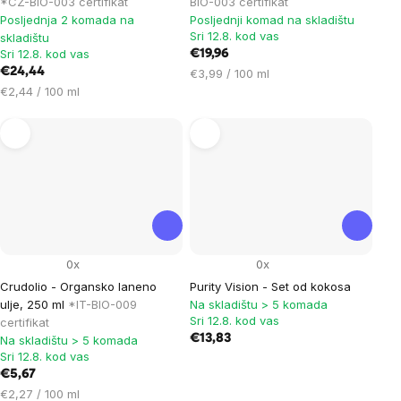
*CZ-BIO-003 certifikat
BIO-003 certifikat
Posljednja 2 komada na
Posljednji komad na skladištu
Sri 12.8. kod vas
skladištu
Sri 12.8. kod vas
€19,96
€24,44
Cijena
€3,99 / 100 ml
Cijena
mjere:
€2,44 / 100 ml
mjere:
0x
0x
Crudolio - Organsko laneno
Purity Vision - Set od kokosa
ulje, 250 ml
*IT-BIO-009
Na skladištu > 5 komada
Sri 12.8. kod vas
certifikat
€13,83
Na skladištu > 5 komada
Sri 12.8. kod vas
€5,67
Cijena
€2,27 / 100 ml