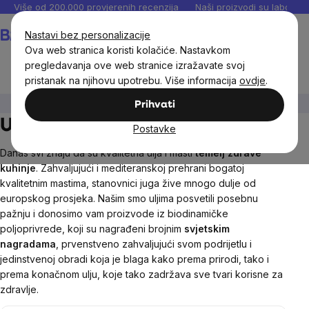
Preskoči
Više od 200.000 provjerenih recenzija
Naši proizvodi su laboratori
na
Košarica
Nastavi bez personalizacije
sadržaj
Ova web stranica koristi kolačiće. Nastavkom
pregledavanja ove web stranice izražavate svoj
pristanak na njihovu upotrebu. Više informacija
ovdje
.
Prehrambene namirnice
Ulja i masti
Prihvati
Ulja i masti
Postavke
Danas svi znaju da su kvalitetna ulja i masti
temelj zdrave
kuhinje
. Zahvaljujući i mediteranskoj prehrani bogatoj
kvalitetnim mastima, stanovnici juga žive mnogo dulje od
europskog prosjeka. Našim smo uljima posvetili posebnu
pažnju i donosimo vam proizvode iz biodinamičke
poljoprivrede, koji su nagrađeni brojnim
svjetskim
nagradama
, prvenstveno zahvaljujući svom podrijetlu i
jedinstvenoj obradi koja je blaga kako prema prirodi, tako i
prema konačnom ulju, koje tako zadržava sve tvari korisne za
zdravlje.