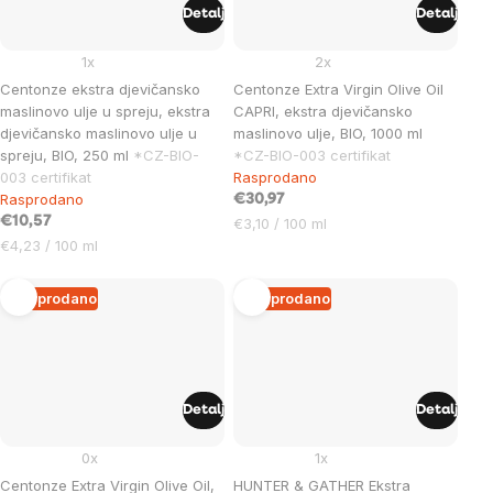
Detalj
Detalj
1x
2x
Centonze ekstra djevičansko
Centonze Extra Virgin Olive Oil
maslinovo ulje u spreju, ekstra
CAPRI, ekstra djevičansko
djevičansko maslinovo ulje u
maslinovo ulje, BIO, 1000 ml
spreju, BIO, 250 ml
*CZ-BIO-
*CZ-BIO-003 certifikat
003 certifikat
Rasprodano
Rasprodano
€30,97
€10,57
Cijena
€3,10 / 100 ml
Cijena
mjere:
€4,23 / 100 ml
mjere:
Rasprodano
Rasprodano
Detalj
Detalj
0x
1x
Centonze Extra Virgin Olive Oil,
HUNTER & GATHER Ekstra