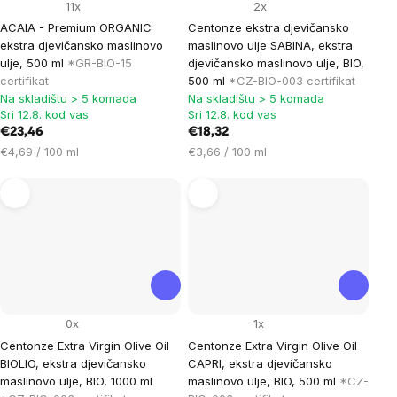
11x
2x
ACAIA - Premium ORGANIC
Centonze ekstra djevičansko
ekstra djevičansko maslinovo
maslinovo ulje SABINA, ekstra
ulje, 500 ml
*GR-BIO-15
djevičansko maslinovo ulje, BIO,
certifikat
500 ml
*CZ-BIO-003 certifikat
Na skladištu > 5 komada
Na skladištu > 5 komada
Sri 12.8. kod vas
Sri 12.8. kod vas
€23,46
€18,32
Cijena
Cijena
€4,69 / 100 ml
€3,66 / 100 ml
mjere:
mjere:
0x
1x
Centonze Extra Virgin Olive Oil
Centonze Extra Virgin Olive Oil
BIOLIO, ekstra djevičansko
CAPRI, ekstra djevičansko
maslinovo ulje, BIO, 1000 ml
maslinovo ulje, BIO, 500 ml
*CZ-