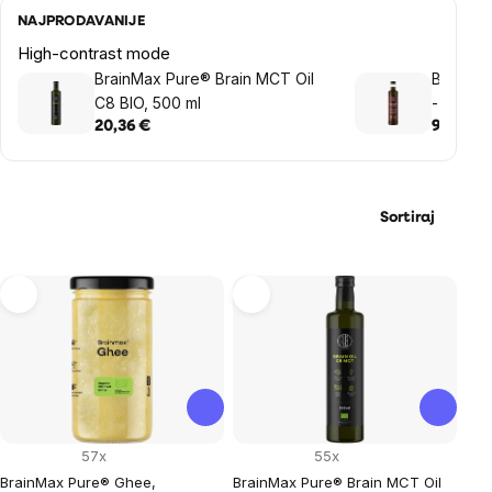
NAJPRODAVANIJE
High-contrast mode
BrainMax Pure® Brain MCT Oil
BrainMa
C8 BIO, 500 ml
- Dark, 
BIO, 500
20,36 €
9,75 €
Sortiraj
List
of
products
57x
55x
BrainMax Pure® Ghee,
BrainMax Pure® Brain MCT Oil