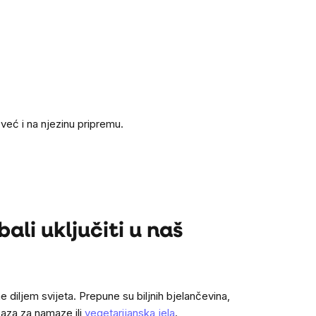
već i na njezinu pripremu.
ali uključiti u naš
e diljem svijeta. Prepune su biljnih bjelančevina,
baza za namaze ili
vegetarijanska jela
.