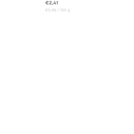
€2,41
Cijena
€0,96 / 100 g
mjere: