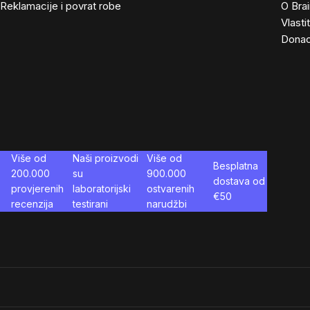
Reklamacije i povrat robe
O Bra
Vlasti
Donac
Više od
Naši proizvodi
Više od
Besplatna
200.000
su
900.000
dostava od
provjerenih
laboratorijski
ostvarenih
€
50
recenzija
testirani
narudžbi