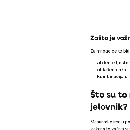
Listing
controls
Zašto je važn
Za mnoge će to biti
al dente tjeste
ohlađena riža i
kombinacija s
Što su to
jelovnik?
Mahunarke imaju povi
vlakana te važnih vi