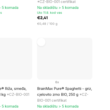
*CZ-BIO-001 certifikat
 > 5 komada
Na skladištu > 5 komada
as
Uto 11.8. kod vas
€2,41
Cijena
€0,48 / 100 g
mjere:
6x
e® Riža, smeđa,
BrainMax Pure® Spaghetti - griz,
1 kg
*CZ-BIO-001
cjelovito zrno BIO, 250 g
*CZ-
BIO-001 certifikat
 > 5 komada
Na skladištu > 5 komada