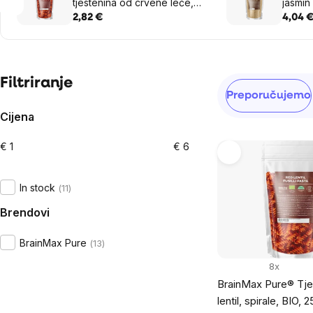
tjestenina od crvene leće,
jasmin 
spirale, BIO, 250 g
2,82 €
4,04 
Sidebar
Filtriranje
Sortiranje
Preporučujemo
proizvoda
Cijena
€
1
€
6
List
of
In stock
11
products
Brendovi
BrainMax Pure
13
8x
BrainMax Pure® Tje
lentil, spirale, BIO, 