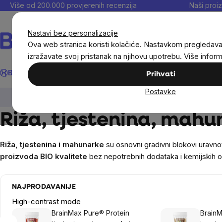
Preskoči
Više od 200.000 provjerenih recenzija
Naši proiz
na
sadržaj
Nastavi bez personalizacije
Ova web stranica koristi kolačiće. Nastavkom pregledav
izražavate svoj pristanak na njihovu upotrebu. Više infor
Traži
BrainMax®
Uštedi
Ciljevi
Dodaci prehrani
Noviteti
Muškarc
Prihvati
Postavke
BrainMax®
Hrana
Riža, tjestenina, mahuna
Riža, tjestenina, mahu
Riža, tjestenina i mahunarke
su osnovni gradivni blokovi uravnot
proizvoda BIO kvalitete
bez nepotrebnih dodataka i kemijskih 
NAJPRODAVANIJE
High-contrast mode
BrainMax Pure® Protein
BrainM