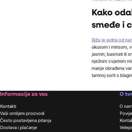
Kako odab
smeđe i c
Riža je jedna od najv
okusom i mirisom, v
jasmin, basmati ili 
nježnim cvjetnim mi
manje obrađena varij
tamnoj sorti s blag
Footer
Informacije za vas
O tvr
Kontakti
O na
Vaši omiljeni proizvodi
Povije
Često postavljena pitanja
Kontak
Dostava i plaćanje
Velep