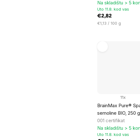
Na skladištu > 5 k
Uto 11.8. kod vas
€2,82
Cijena
€1,13 / 100 g
mjere:
11x
BrainMax Pure® Spa
semoline BIO, 250 
001 certifikat
Na skladištu > 5 k
Uto 11.8. kod vas