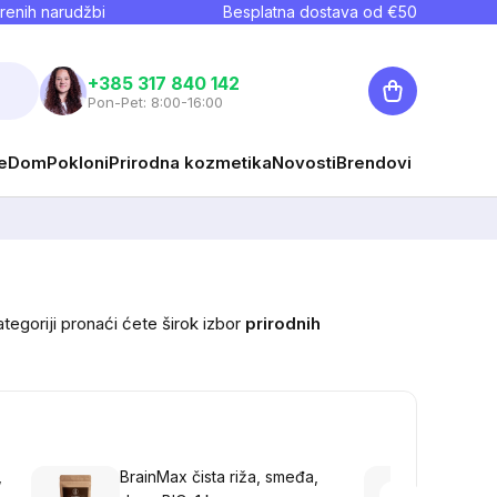
renih narudžbi
Besplatna dostava od €
50
Košarica
+385 317 840 142
Pon-Pet: 8:00-16:00
e
Dom
Pokloni
Prirodna kozmetika
Novosti
Brendovi
tegoriji pronaći ćete širok izbor
prirodnih
,
BrainMax čista riža, smeđa,
Brain