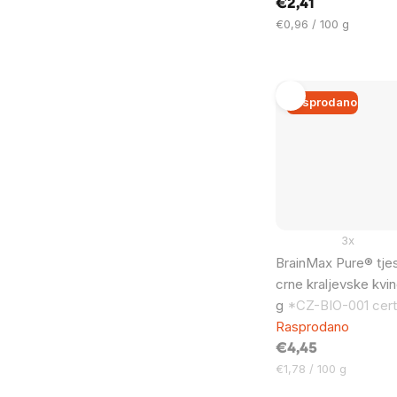
€2,41
Cijena
€0,96 / 100 g
mjere:
Rasprodano
3x
BrainMax Pure® tje
crne kraljevske kvin
g
*CZ-BIO-001 certi
Rasprodano
€4,45
Cijena
€1,78 / 100 g
mjere: