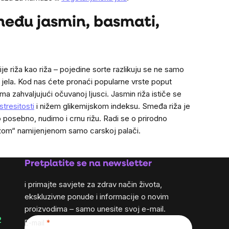
zmeđu jasmin, basmati,
nije riža kao riža – pojedine sorte razlikuju se ne samo
 jela. Kod nas ćete pronaći popularne vrste poput
ima zahvaljujući očuvanoj ljusci. Jasmin riža ističe se
tresitosti
i nižem glikemijskom indeksu. Smeđa riža je
o posebno, nudimo i crnu rižu. Radi se o prirodno
rižom“ namijenjenom samo carskoj palači.
Pretplatite se na newsletter
i primajte savjete za zdrav način života,
ekskluzivne ponude i informacije o novim
proizvodima – samo unesite svoj e-mail.
2
E-mail