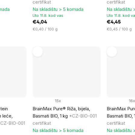
certifikat
certifikat
omada
Na skladištu > 5 komada
Na skladištu
Uto 11.8. kod vas
Uto 11.8. kod v
€4,04
€4,45
Cijena
Cijena
€0,40 / 100 g
€0,45 / 100 g
mjere:
mjere:
15x
16x
tein
BrainMax Pure® Riža, bijela,
BrainMax Pur
e leće,
Basmati BIO, 1 kg
*CZ-BIO-001
Basmati BIO, 
CZ-BIO-001
certifikat
certifikat
Na skladištu > 5 komada
Na skladištu