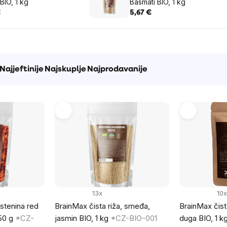
BIO, 1 kg
Basmati BIO, 1 kg
€
5,67 €
Najjeftinije
Najskuplje
Najprodavanije
13x
10x
stenina red
BrainMax čista riža, smeđa,
BrainMax čist
250 g
*CZ-
jasmin BIO, 1 kg
*CZ-BIO-001
duga BIO, 1 k