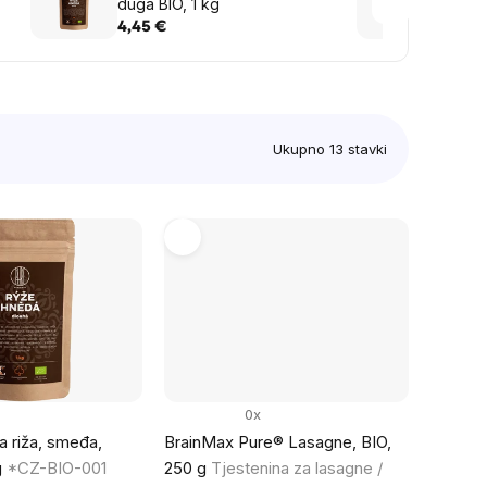
duga BIO, 1 kg
od sla
g
4,45 €
2,41 
Ukupno
13
stavki
0x
a riža, smeđa,
BrainMax Pure® Lasagne, BIO,
g
*CZ-BIO-001
250 g
Tjestenina za lasagne /