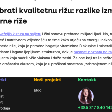
rati kvalitetnu rižu: razlike i
rne riže
ažnijih kultura na svijetu
i čini osnovu prehrane milijardi ljudi. No, 
eć i nutritivnom vrijednošću te time kako utječu na energiju nakon
smeđe riže, koja je prirodno bogatija vitaminima B skupine i mineral
risom i lagano ljepljivom strukturom, dok je
basmati poznata po ras
anta koja sadrži više vlakana i duže zasiti. Za one koji traže nešt
im orašastim okusom, koja je u prošlosti smatrana „zabranjenom 
tki
Naši projekti
Kontakt
ma
Blog
st
ti
+385 317 840 14
rodaja