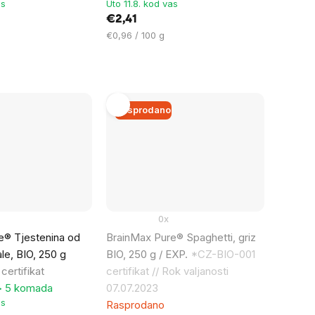
as
Uto 11.8. kod vas
€2,41
Cijena
€0,96 / 100 g
mjere:
Rasprodano
0x
e® Tjestenina od
BrainMax Pure® Spaghetti, griz
ale, BIO, 250 g
BIO, 250 g / EXP.
*CZ-BIO-001
ertifikat
certifikat // Rok valjanosti
 > 5 komada
07.07.2023
as
Rasprodano