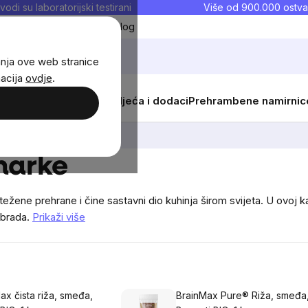
vodi su laboratorijski testirani
Više od 900.000 ostva
Moji favoriti
Blog
anja ove web stranice
macija
ovdje
.
i
Žene
Djeca
Sportska odjeća i dodaci
Prehrambene namirnic
rke
narke
ežene prehrane i čine sastavni dio kuhinja širom svijeta. U ovoj ka
obrada.
Prikaži više
ax čista riža, smeđa,
BrainMax Pure® Riža, smeđa