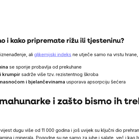
o i kako pripremate rižu ili tjesteninu?
 iznenađenje, ali
glikemijski indeks
ne utječe samo na vrstu hrane, 
nina
se sporije probavlja od prekuhane
li krumpir
sadrže više tzv. rezistentnog škroba
 masnoćom i bjelančevinama
usporava apsorpciju šećera
 mahunarke i zašto bismo ih treb
jest dugu više od 11 000 godina i još uvijek su ključni dio prehran
tamina i minerala. Pogodne su ne samo za juhe i salate, već i kao 