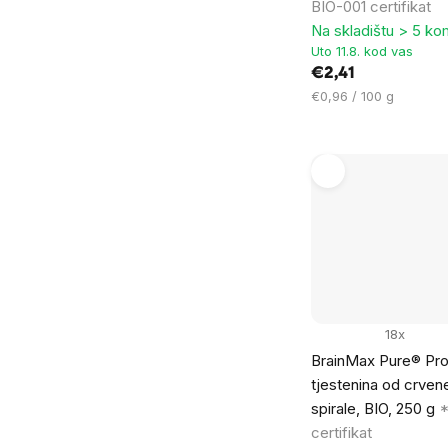
BIO-001 certifikat
Na skladištu > 5 k
Uto 11.8. kod vas
€2,41
Cijena
€0,96 / 100 g
mjere:
18x
BrainMax Pure® Pro
tjestenina od crven
spirale, BIO, 250 g
*
certifikat