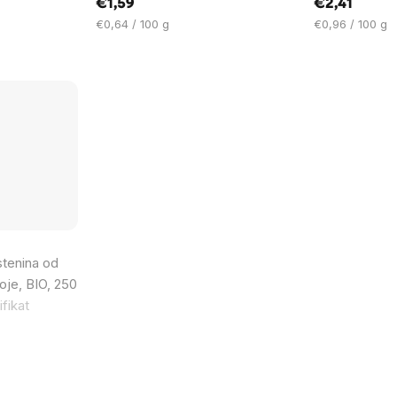
€1,59
€2,41
Cijena
Cijena
€0,64 / 100 g
€0,96 / 100 g
mjere:
mjere:
stenina od
oje, BIO, 250
fikat