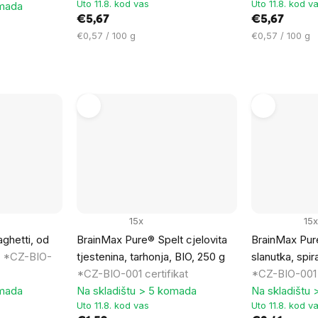
Uto 11.8. kod vas
Uto 11.8. kod v
omada
€5,67
€5,67
Cijena
Cijena
€0,57 / 100 g
€0,57 / 100 g
mjere:
mjere:
15x
15x
ghetti, od
BrainMax Pure® Spelt cjelovita
BrainMax Pur
g
*CZ-BIO-
tjestenina, tarhonja, BIO, 250 g
slanutka, spir
*CZ-BIO-001 certifikat
*CZ-BIO-001 c
omada
Na skladištu > 5 komada
Na skladištu
Uto 11.8. kod vas
Uto 11.8. kod v