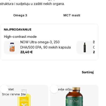
struktura i sudjeluju u zaštiti nekih organa.
Omega 3
MCT masti
NAJPRODAVANIJE
High-contrast mode
NOW Ultra omega-3, 250
BrainMa
DHA/500 EPA, 90 mekih kapsula
C8 BIO,
22,40 €
20,36 €
Sortiraj
List
Imunitet
Zdravlje očiju
Srce i krvne žile
of
products