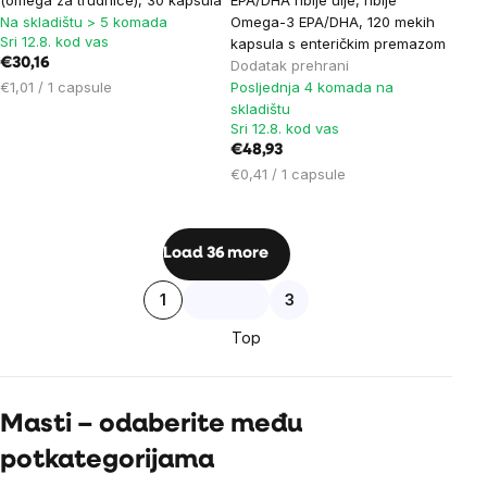
Na skladištu > 5 komada
Omega-3 EPA/DHA, 120 mekih
Sri 12.8. kod vas
kapsula s enteričkim premazom
€30,16
Dodatak prehrani
Cijena
€1,01 / 1 capsule
Posljednja 4 komada na
mjere:
skladištu
Sri 12.8. kod vas
€48,93
Cijena
€0,41 / 1 capsule
mjere:
Listing
Load 36 more
controls
Pagination
1
3
Top
Masti – odaberite među
potkategorijama