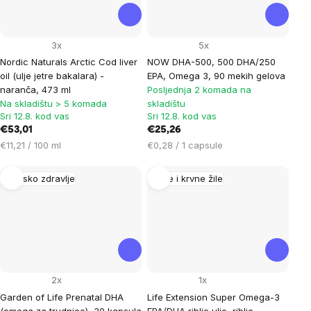
3x
5x
Nordic Naturals Arctic Cod liver
NOW DHA-500, 500 DHA/250
oil (ulje jetre bakalara) -
EPA, Omega 3, 90 mekih gelova
naranča, 473 ml
Posljednja 2 komada na
Na skladištu > 5 komada
skladištu
Sri 12.8. kod vas
Sri 12.8. kod vas
€53,01
€25,26
Cijena
Cijena
€11,21 / 100 ml
€0,28 / 1 capsule
mjere:
mjere:
Žensko zdravlje
Srce i krvne žile
2x
1x
Garden of Life Prenatal DHA
Life Extension Super Omega-3
(omega za trudnice), 30 kapsula
EPA/DHA riblje ulje, riblje