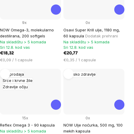
9x
0x
NOW Omega-3, molekularno
Osavi Super Krill ulje, 1180 mg,
destilirana, 200 softgels
60 kapsula
Dodatak prehrani
Na skladištu > 5 komada
Na skladištu > 5 komada
Sri 12.8. kod vas
Sri 12.8. kod vas
€18,32
€20,77
Cijena
Cijena
€0,09 / 1 capsule
€0,35 / 1 capsule
mjere:
mjere:
Rasprodaja
Žensko zdravlje
Srce i krvne žile
Zdravlje očiju
15x
0x
Reflex Omega 3 - 90 kapsula
NOW Ulje noćurka, 500 mg, 100
Na skladištu > 5 komada
mekih kapsula