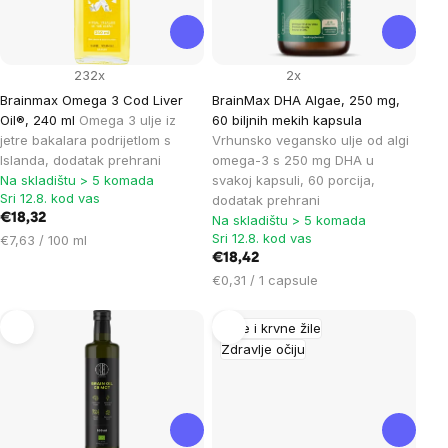
232x
2x
Brainmax Omega 3 Cod Liver
BrainMax DHA Algae, 250 mg,
Oil®, 240 ml
Omega 3 ulje iz
60 biljnih mekih kapsula
jetre bakalara podrijetlom s
Vrhunsko vegansko ulje od algi
Islanda, dodatak prehrani
omega-3 s 250 mg DHA u
Na skladištu > 5 komada
svakoj kapsuli, 60 porcija,
Sri 12.8. kod vas
dodatak prehrani
€18,32
Na skladištu > 5 komada
Sri 12.8. kod vas
Cijena
€7,63 / 100 ml
mjere:
€18,42
Cijena
€0,31 / 1 capsule
mjere:
Srce i krvne žile
Zdravlje očiju