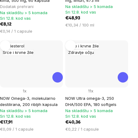
kima, 500 mg, 60 kapsula
mg, limun, 473 ml
Dodatak prehrani
Na skladištu > 5 komada
Sri 12.8. kod vas
Na skladištu > 5 komada
Sri 12.8. kod vas
€48,93
€8,12
Cijena
€10,34 / 100 ml
Cijena
mjere:
€0,14 / 1 capsule
mjere:
Kholesterol
Srce i krvne žile
Srce i krvne žile
Zdravlje očiju
1x
11x
NOW Omega-3, molekularno
NOW Ultra omega-3, 250
destilirana, 200 ribljih kapsula
DHA/500 EPA, 180 softgels
Na skladištu > 5 komada
Na skladištu > 5 komada
Sri 12.8. kod vas
Sri 12.8. kod vas
€17,91
€40,36
Cijena
Cijena
€0,09 / 1 capsule
€0,22 / 1 capsule
mjere:
mjere: