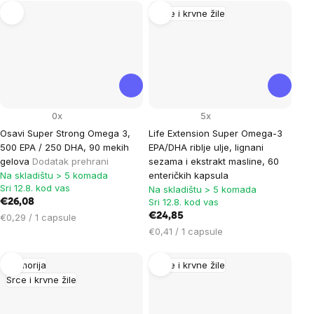
Srce i krvne žile
0x
5x
Osavi Super Strong Omega 3,
Life Extension Super Omega-3
500 EPA / 250 DHA, 90 mekih
EPA/DHA riblje ulje, lignani
gelova
Dodatak prehrani
sezama i ekstrakt masline, 60
Na skladištu > 5 komada
enteričkih kapsula
Sri 12.8. kod vas
Na skladištu > 5 komada
Sri 12.8. kod vas
€26,08
Cijena
€24,85
€0,29 / 1 capsule
mjere:
Cijena
€0,41 / 1 capsule
mjere:
Memorija
Srce i krvne žile
Srce i krvne žile