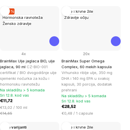
mjere:
mjere:
–20 %
Srce i krvne žile
Hormonska ravnoteža
Zdravlje očiju
Žensko zdravlje
4x
20x
BrainMax Ulje jaglaca BIO, ulje
BrainMax Super Omega
jaglaca, 90 ml
CZ-BIO-001
Complex, 60 mekih kapsula
certifikat / BIO dvogodišnje ulje
Vrhunsko riblje ulje, 350 mg
sjemenki noćurka za kožu i
DHA i 140 mg EPA u svakoj
hormonsku ravnotežu
kapsuli, 30 porcija, dodatak
Na skladištu > 5 komada
prehrani
Sri 12.8. kod vas
Na skladištu > 5 komada
Sri 12.8. kod vas
€11,72
Cijena
€28,52
€13,02 / 100 ml
mjere:
Cijena
€14,65
€0,48 / 1 capsule
mjere:
Više varijanti
Srce i krvne žile