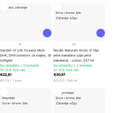
Žensko zdravlje
Tip
Srce i krvne žile
Zdravlje očiju
1x
3x
Garden of Life Oceans Mom
Nordic Naturals Arctic-D Ulje
DHA, DHA bomboni za majke, 30
jetre bakalara (ulje jetre
softgels
bakalara) - Limun, 237 ml
Na skladištu > 5 komada
Na skladištu > 5 komada
Sri 12.8. kod vas
Sri 12.8. kod vas
€22,81
€30,97
Cijena
Cijena
€0,76 / 1 kom
€13,07 / 100 ml
mjere:
mjere:
Tip
Rasprodaja
Imunitet
Srce i krvne žile
Srce i krvne žile
Zdravlje očiju