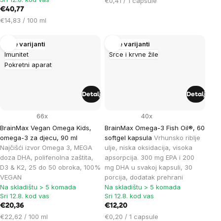
Cijena
€0,41 / 1 capsule
€40,77
mjere:
Cijena
€14,83 / 100 ml
mjere:
Više varijanti
Više varijanti
Imunitet
Srce i krvne žile
Pokretni aparat
Detalj
Detalj
66x
40x
BrainMax Vegan Omega Kids,
BrainMax Omega-3 Fish Oil®, 60
omega-3 za djecu, 90 ml
softgel kapsula
Vrhunsko riblje
Najčišći izvor Omega 3, MEGA
ulje, niska oksidacija, visoka
doza DHA, polifenolna zaštita,
apsorpcija. 300 mg EPA i 200
D3 & K2, 25 do 50 obroka, 100%
mg DHA u svakoj kapsuli, 30
VEGAN
porcija, dodatak prehrani
Na skladištu > 5 komada
Na skladištu > 5 komada
Sri 12.8. kod vas
Sri 12.8. kod vas
€20,36
€12,20
Cijena
Cijena
€22,62 / 100 ml
€0,20 / 1 capsule