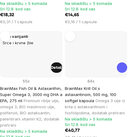
Na skladištu > 5 komada
Na skladištu > 5 komada
Sri 12.8. kod vas
Sri 12.8. kod vas
€18,32
€14,65
Cijena
Cijena
€0,31 / 1 capsule
€0,16 / 1 capsule
mjere:
mjere:
Više varijanti
Srce i krvne žile
Detalj
55x
64x
BrainMax Fish Oil & Astaxanthin,
BrainMax Krill Oil s
Super Omega 3, 3000 mg DHA a
astaxantinom, 500 mg, 100
EPA, 275 ml
Premium riblje ulje,
softgel kapsula
Omega 3 ulje iz
omega 3, BIO maslinovo ulje,
krila s astaksantinom i
polifenoli, BIO astaksantin,
fosfolipidima, dodatak prehrani
patentirani vitamin K2, dodatak
Na skladištu > 5 komada
Sri 12.8. kod vas
prehrani
€40,77
Na skladištu > 5 komada
Sri 12.8. kod vas