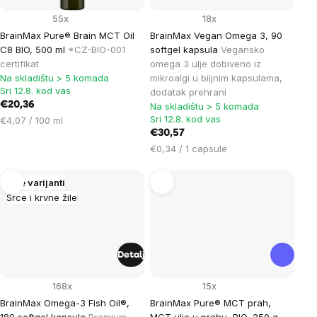
55x
18x
BrainMax Pure® Brain MCT Oil
BrainMax Vegan Omega 3, 90
C8 BIO, 500 ml
*CZ-BIO-001
softgel kapsula
Vegansko
certifikat
omega 3 ulje dobiveno iz
Na skladištu > 5 komada
mikroalgi u biljnim kapsulama,
Sri 12.8. kod vas
dodatak prehrani
€20,36
Na skladištu > 5 komada
Sri 12.8. kod vas
Cijena
€4,07 / 100 ml
mjere:
€30,57
Cijena
€0,34 / 1 capsule
mjere:
Više varijanti
Srce i krvne žile
Detalj
168x
15x
BrainMax Omega-3 Fish Oil®,
BrainMax Pure® MCT prah,