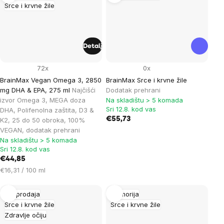
Srce i krvne žile
Detalj
72x
0x
BrainMax Vegan Omega 3, 2850
BrainMax Srce i krvne žile
mg DHA & EPA, 275 ml
Najčišći
Dodatak prehrani
izvor Omega 3, MEGA doza
Na skladištu > 5 komada
Sri 12.8. kod vas
DHA, Polifenolna zaštita, D3 &
€55,73
K2, 25 do 50 obroka, 100%
VEGAN, dodatak prehrani
Na skladištu > 5 komada
Sri 12.8. kod vas
€44,85
Cijena
€16,31 / 100 ml
mjere:
Rasprodaja
Memorija
Srce i krvne žile
Srce i krvne žile
Zdravlje očiju