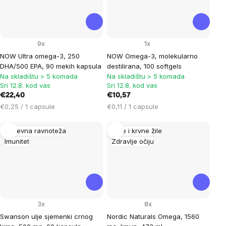
9x
1x
NOW Ultra omega-3, 250
NOW Omega-3, molekularno
DHA/500 EPA, 90 mekih kapsula
destilirana, 100 softgels
Na skladištu > 5 komada
Na skladištu > 5 komada
Sri 12.8. kod vas
Sri 12.8. kod vas
€22,40
€10,57
Cijena
Cijena
€0,25 / 1 capsule
€0,11 / 1 capsule
mjere:
mjere:
Duševna ravnoteža
Srce i krvne žile
Imunitet
Zdravlje očiju
3x
8x
Swanson ulje sjemenki crnog
Nordic Naturals Omega, 1560