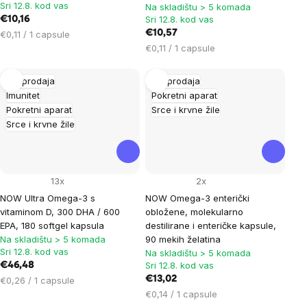
Sri 12.8. kod vas
Na skladištu > 5 komada
Sri 12.8. kod vas
€10,16
Cijena
€10,57
€0,11 / 1 capsule
mjere:
Cijena
€0,11 / 1 capsule
mjere:
Rasprodaja
Rasprodaja
Imunitet
Pokretni aparat
Pokretni aparat
Srce i krvne žile
Srce i krvne žile
13x
2x
NOW Ultra Omega-3 s
NOW Omega-3 enterički
vitaminom D, 300 DHA / 600
obložene, molekularno
EPA, 180 softgel kapsula
destilirane i enteričke kapsule,
Na skladištu > 5 komada
90 mekih želatina
Sri 12.8. kod vas
Na skladištu > 5 komada
Sri 12.8. kod vas
€46,48
Cijena
€13,02
€0,26 / 1 capsule
mjere:
Cijena
€0,14 / 1 capsule
mjere: