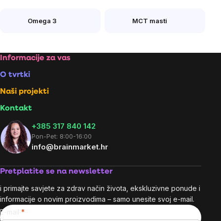
Omega 3
MCT masti
Footer
Informacije za vas
O tvrtki
Naši projekti
Kontakt
+385 317 840 142
Pon-Pet: 8:00-16:00
info@brainmarket.hr
Pretplatite se na newsletter
i primajte savjete za zdrav način života, ekskluzivne ponude i
informacije o novim proizvodima – samo unesite svoj e-mail.
E-mail