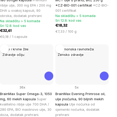
180 softgel kapsula
Premium
MCT ulje u prahu, BIO, 250 g
riblje ulje, 300 mg EPA i 200 mg
*CZ-BIO-001 certifikat
*CZ-BIO-
DHA u svakoj kapsuli, 90
001 certifikat
obroka, dodatak prehrani
Na skladištu > 5 komada
Sri 12.8. kod vas
Na skladištu > 5 komada
Sri 12.8. kod vas
€18,32
€32,61
Cijena
€7,33 / 100 g
Cijena
mjere:
€0,18 / 1 capsule
mjere:
Srce i krvne žile
Hormonska ravnoteža
Zdravlje očiju
Žensko zdravlje
36x
5x
BrainMax Super Omega-3, 1050
BrainMax Evening Primrose oil,
mg, 60 mekih kapsula
Super
ulje jnoćurka, 90 biljnih mekih
kvalitetno riblje ulje 700 DHA /
kapsula
Ulje noćurka od
280 EPA, BIO maslinovo ulje, 30
sjemenki noćurka, dodatak
doza, dodatak prehrani.
prehrani