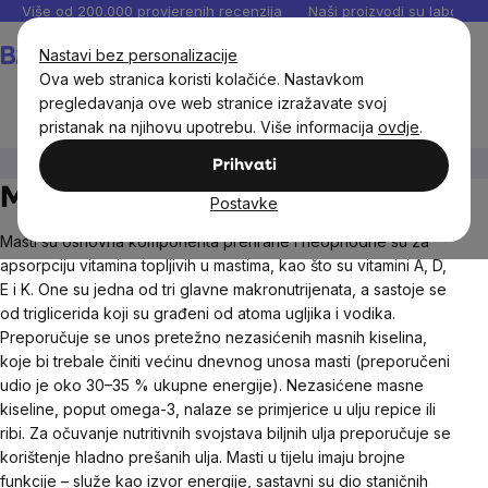
Preskoči
Više od 200.000 provjerenih recenzija
Naši proizvodi su laboratori
na
Košarica
Nastavi bez personalizacije
sadržaj
Ova web stranica koristi kolačiće. Nastavkom
pregledavanja ove web stranice izražavate svoj
pristanak na njihovu upotrebu. Više informacija
ovdje
.
Dodaci prehrani
Masti
Prihvati
Masti
Postavke
Masti su osnovna komponenta prehrane i neophodne su za
apsorpciju vitamina topljivih u mastima, kao što su vitamini A, D,
E i K. One su jedna od tri glavne makronutrijenata, a sastoje se
od triglicerida koji su građeni od atoma ugljika i vodika.
Preporučuje se unos pretežno nezasićenih masnih kiselina,
koje bi trebale činiti većinu dnevnog unosa masti (preporučeni
udio je oko 30–35 % ukupne energije). Nezasićene masne
kiseline, poput omega-3, nalaze se primjerice u ulju repice ili
ribi. Za očuvanje nutritivnih svojstava biljnih ulja preporučuje se
korištenje hladno prešanih ulja. Masti u tijelu imaju brojne
funkcije – služe kao izvor energije, sastavni su dio staničnih