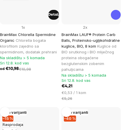
Detalj
1x
2x
BrainMax Chlorella Spermidine
BrainMax LAUF® Protein Carb
Organic
Chlorella bogata
Balls, Proteinsko-ugljikohidratne
klorofilom zajedno sa
kuglice, BIO, 8 kom
Kuglice od
spermidinom, dodatak prehrani
BIO sirutkinog i BIO mliječnog
Na skladištu > 5 komada
proteina obogaćene
Sri 12.8. kod vas
bezglutenskim zobenim
€10,98
€10,98
pahuljicama
od
Na skladištu > 5 komada
Sri 12.8. kod vas
€4,21
Cijena
€0,53 / 1 kom
mjere:
€5,26
Više varijanti
Više varijanti
–15 %
–40 %
Rasprodaja