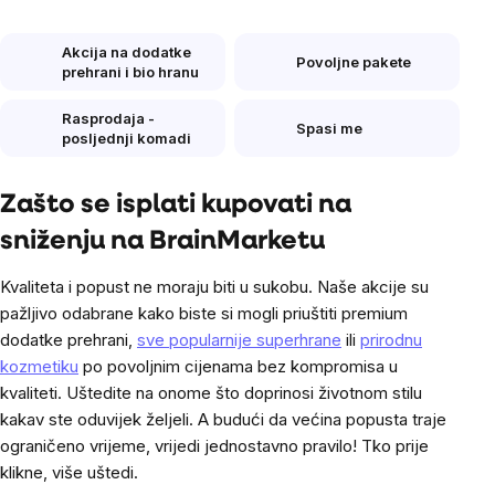
Akcija na dodatke
Povoljne pakete
prehrani i bio hranu
Rasprodaja -
Spasi me
posljednji komadi
Zašto se isplati kupovati na
sniženju na BrainMarketu
Kvaliteta i popust ne moraju biti u sukobu. Naše akcije su
pažljivo odabrane kako biste si mogli priuštiti premium
dodatke prehrani,
sve popularnije superhrane
ili
prirodnu
kozmetiku
po povoljnim cijenama bez kompromisa u
kvaliteti. Uštedite na onome što doprinosi životnom stilu
kakav ste oduvijek željeli. A budući da većina popusta traje
ograničeno vrijeme, vrijedi jednostavno pravilo! Tko prije
klikne, više uštedi.