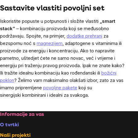
Sastavite vlastiti povoljni set
Iskoristite popuste u potpunosti i složite vlastiti
„smart
stack“
– kombinaciju proizvoda koji se međusobno
podržavaju. Spojite, na primjer,
dodatke prehrani
za
bezspornu noć s
magnezijem
, adaptogene s vitaminima ili
proizvode za energiju i koncentraciju. Ako to napravite
pametno, uštedjet ćete ne samo novac, već i vrijeme i
energiju pri traženju pravog proizvoda. Ipak ne znate kako?
Ili tražite idealnu kombinaciju kao rođendanski ili
božićni
poklon
? Želimo vam maksimalno olakšati izbor, zato za vas
imamo pripremljene
povoljne pakete
koji su
sinergijski kombinirani i idealni za svakoga.
Footer
Informacije za vas
O tvrtki
Naši projekti