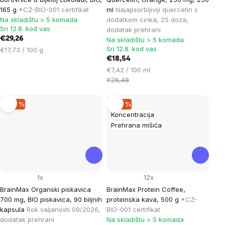
165 g
*CZ-BIO-001 certifikat
ml
Najapsorbljiviji quercetin s
Na skladištu > 5 komada
dodatkom cinka, 25 doza,
Sri 12.8. kod vas
dodatak prehrani
€29,26
Na skladištu > 5 komada
Sri 12.8. kod vas
Cijena
€17,73 / 100 g
mjere:
€18,54
Cijena
€7,42 / 100 ml
mjere:
€26,48
–29 %
–30 %
Koncentracija
Prehrana mišića
1x
12x
BrainMax Organski piskavica
BrainMax Protein Coffee,
700 mg, BIO piskavica, 90 biljnih
proteinska kava, 500 g
*CZ-
kapsula
Rok valjanosti 09/2026,
BIO-001 certifikat
dodatak prehrani
Na skladištu > 5 komada