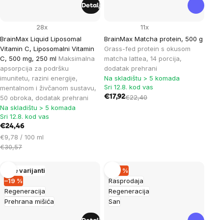
Detalj
28x
11x
BrainMax Liquid Liposomal
BrainMax Matcha protein, 500 g
Vitamin C, Liposomalni Vitamin
Grass-fed protein s okusom
C, 500 mg, 250 ml
Maksimalna
matcha lattea, 14 porcija,
apsorpcija za podršku
dodatak prehrani
imunitetu, razini energije,
Na skladištu > 5 komada
Sri 12.8. kod vas
mentalnom i živčanom sustavu,
€17,92
€22,40
50 obroka, dodatak prehrani
Na skladištu > 5 komada
Sri 12.8. kod vas
€24,46
Cijena
€9,78 / 100 ml
mjere:
€30,57
Više varijanti
–39 %
–19 %
Rasprodaja
Regeneracija
Regeneracija
Prehrana mišića
San