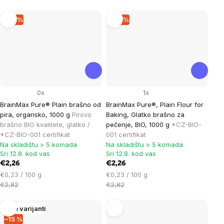
–19 %
–19 %
0x
1x
BrainMax Pure® Plain brašno od
BrainMax Pure®, Plain Flour for
pira, organsko, 1000 g
Pirovo
Baking, Glatko brašno za
brašno BIO kvalitete, glatko /
pečenje, BIO, 1000 g
*CZ-BIO-
*CZ-BIO-001 certifikat
001 certifikat
Na skladištu > 5 komada
Na skladištu > 5 komada
Sri 12.8. kod vas
Sri 12.8. kod vas
€2,26
€2,26
Cijena
Cijena
€0,23 / 100 g
€0,23 / 100 g
mjere:
mjere:
€2,82
€2,82
Više varijanti
–15 %