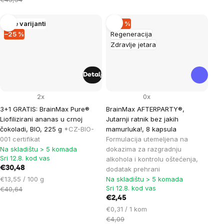
Više varijanti
–40 %
–25 %
Regeneracija
Zdravlje jetara
Detalj
2x
0x
3+1 GRATIS: BrainMax Pure®
BrainMax AFTERPARTY®,
Liofilizirani ananas u crnoj
Jutarnji ratnik bez jakih
čokoladi, BIO, 225 g
*CZ-BIO-
mamurluka!, 8 kapsula
001 certifikat
Formulacija utemeljena na
Na skladištu > 5 komada
dokazima za razgradnju
Sri 12.8. kod vas
alkohola i kontrolu oštećenja,
€30,48
dodatak prehrani
Cijena
€13,55 / 100 g
Na skladištu > 5 komada
Sri 12.8. kod vas
mjere:
€40,64
€2,45
Cijena
€0,31 / 1 kom
mjere:
€4,09