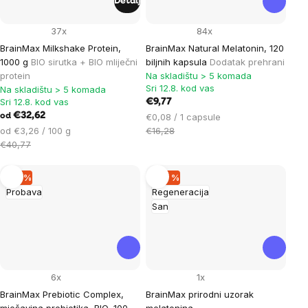
Detalj
37x
84x
BrainMax Milkshake Protein,
BrainMax Natural MeIatonin, 120
1000 g
BIO sirutka + BIO mliječni
biljnih kapsula
Dodatak prehrani
protein
Na skladištu > 5 komada
Sri 12.8. kod vas
Na skladištu > 5 komada
Sri 12.8. kod vas
€9,77
€32,62
Cijena
€0,08 / 1 capsule
od
Cijena
mjere:
od €3,26 / 100 g
€16,28
mjere:
€40,77
–19 %
–20 %
Probava
Regeneracija
San
6x
1x
BrainMax Prebiotic Complex,
BrainMax prirodni uzorak
mješavina prebiotika, BIO, 100
melatonina