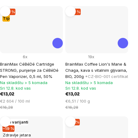
–20 %
–20 %
Tip
6x
19x
BrainMax CéBéDé Cartridge
BrainMax Coffee Lion's Mane &
STRONG, punjenje za CéBéDé
Chaga, kava s vitalnim gljivama,
Pen Vaporizer, 0,5 ml, 50%
BIO, 200g
*CZ-BIO-001 certifikat
Na skladištu > 5 komada
Na skladištu > 5 komada
Sri 12.8. kod vas
Sri 12.8. kod vas
€13,02
€13,02
Cijena
Cijena
€2 604 / 100 ml
€6,51 / 100 g
mjere:
mjere:
€16,28
€16,28
Više varijanti
–19 %
–19 %
Zdravlje jetara