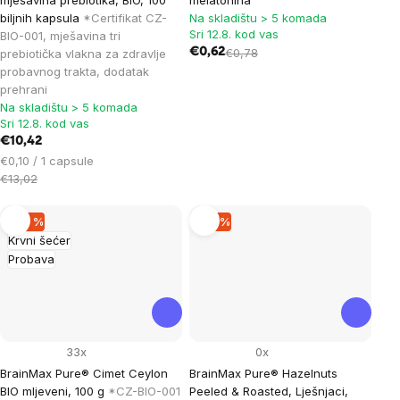
biljnih kapsula
*Certifikat CZ-
Na skladištu > 5 komada
Sri 12.8. kod vas
BIO-001, mješavina tri
€0,62
€0,78
prebiotička vlakna za zdravlje
probavnog trakta, dodatak
prehrani
Na skladištu > 5 komada
Sri 12.8. kod vas
€10,42
Cijena
€0,10 / 1 capsule
mjere:
€13,02
–29 %
–19 %
Krvni šećer
Probava
33x
0x
BrainMax Pure® Cimet Ceylon
BrainMax Pure® Hazelnuts
BIO mljeveni, 100 g
*CZ-BIO-001
Peeled & Roasted, Lješnjaci,