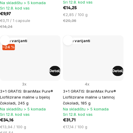
Sri 12.8. kod vas
Na skladištu > 5 komada
Sri 12.8. kod vas
€14,25
€9,97
Cijena
€2,85 / 100 g
Cijena
mjere:
€0,11 / 1 capsule
€20,36
mjere:
€14,24
Više varijanti
Više varijanti
–24 %
Detalj
Detalj
3x
4x
3+1 GRATIS: BrainMax Pure®
3+1 GRATIS: BrainMax Pure®
Liofilizirane maline u bijeloj
Liofilizirane maline u tamnoj
čokoladi, 245 g
čokoladi, 185 g
Na skladištu > 5 komada
Na skladištu > 5 komada
Sri 12.8. kod vas
Sri 12.8. kod vas
€34,16
€31,71
Cijena
Cijena
€13,94 / 100 g
€17,14 / 100 g
mjere:
mjere:
€45,54