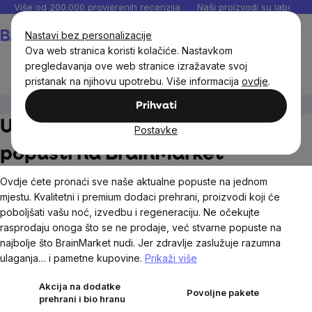
Preskoči
Više od 200.000 provjerenih recenzija
Naši proizvodi su laboratori
na
Košarica
Nastavi bez personalizacije
sadržaj
Ova web stranica koristi kolačiće. Nastavkom
pregledavanja ove web stranice izražavate svoj
pristanak na njihovu upotrebu. Više informacija
ovdje
.
Uštedi
Prihvati
Uštedi - aktualne akcije i
Postavke
popusti na BrainMarket
Ovdje ćete pronaći sve naše aktualne popuste na jednom
mjestu. Kvalitetni i premium dodaci prehrani, proizvodi koji će
poboljšati vašu noć, izvedbu i regeneraciju. Ne očekujte
rasprodaju onoga što se ne prodaje, već stvarne popuste na
najbolje što BrainMarket nudi. Jer zdravlje zaslužuje razumna
ulaganja… i pametne kupovine.
Prikaži više
Akcija na dodatke
Povoljne pakete
prehrani i bio hranu