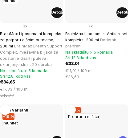
Imunitet
Detalj
Detalj
3x
7x
BrainMax Liposomalni kompleks
BrainMax Liposomski Antistresni
za potporu dišnim putovima,
kompleks, 200 ml
Dodatak
200 ml
BrainMax Breath Support
prehrani
Complex, mješavina biljaka za
Na skladištu > 5 komada
Sri 12.8. kod vas
opuštanje dišnih puteva i
€22,01
uklanjanje sluzi, 20 obroka
Cijena
Na skladištu > 5 komada
€11,01 / 100 ml
Sri 12.8. kod vas
mjere:
€36,69
€34,65
Cijena
€17,33 / 100 ml
mjere:
€40,77
Više varijanti
–20 %
–19 %
Prehrana mišića
Imunitet