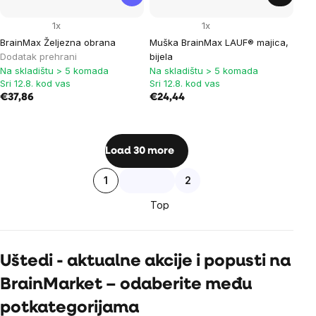
1x
1x
BrainMax Željezna obrana
Muška BrainMax LAUF® majica,
Dodatak prehrani
bijela
Na skladištu > 5 komada
Na skladištu > 5 komada
Sri 12.8. kod vas
Sri 12.8. kod vas
€37,86
€24,44
Listing
Load 30 more
controls
Pagination
1
2
Top
Uštedi - aktualne akcije i popusti na
BrainMarket – odaberite među
potkategorijama