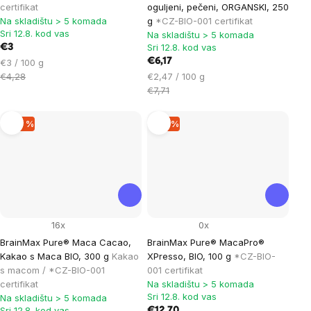
certifikat
oguljeni, pečeni, ORGANSKI, 250
Na skladištu > 5 komada
g
*CZ-BIO-001 certifikat
Sri 12.8. kod vas
Na skladištu > 5 komada
Sri 12.8. kod vas
€3
Cijena
€6,17
€3 / 100 g
mjere:
Cijena
€4,28
€2,47 / 100 g
mjere:
€7,71
–20 %
–19 %
16x
0x
BrainMax Pure® Maca Cacao,
BrainMax Pure® MacaPro®
Kakao s Maca BIO, 300 g
Kakao
XPresso, BIO, 100 g
*CZ-BIO-
s macom / *CZ-BIO-001
001 certifikat
certifikat
Na skladištu > 5 komada
Sri 12.8. kod vas
Na skladištu > 5 komada
Sri 12.8. kod vas
€12,70