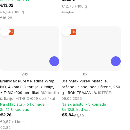
€13,02
Cijena
€12,70 / 100 g
Cijena
mjere:
€4,34 / 100 g
€15,87
mjere:
€16,28
–19 %
–20 %
24x
0x
BrainMax Pure® Piadina Wrap
BrainMax Pure® pistacije,
BIO, 4 kom BIO tortilje iz Italije,
pržene i slane, neoljuštene, 250
*IT-BIO-009 certifikat
BIO tortilja
g - ROK TRAJANJA.
ISTEČE:
iz Italije, *IT-BIO-009 certifikat
09.05.2026.
Na skladištu > 5 komada
Na skladištu > 5 komada
Sri 12.8. kod vas
Sri 12.8. kod vas
€2,26
€5,84
€7,30
Cijena
€0,57 / 1 kom
mjere:
€2,82