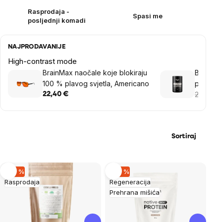
Rasprodaja -
Spasi me
posljednji komadi
NAJPRODAVANIJE
High-contrast mode
BrainMax naočale koje blokiraju
BrainMa
100 % plavog svjetla, Americano
protein
20,36 €
22,40 €
Sortiraj
List
–29 %
–30 %
Rasprodaja
Regeneracija
of
Prehrana mišića
products