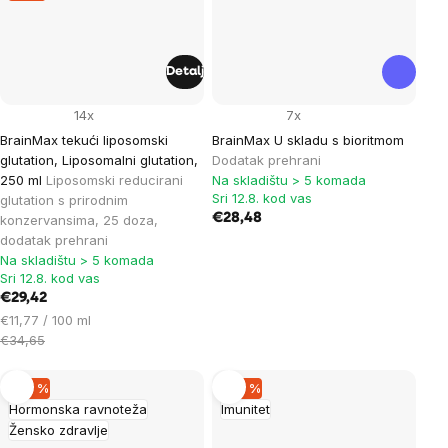
Detalj
14x
7x
BrainMax tekući liposomski
BrainMax U skladu s bioritmom
glutation, Liposomalni glutation,
Dodatak prehrani
250 ml
Liposomski reducirani
Na skladištu > 5 komada
Sri 12.8. kod vas
glutation s prirodnim
€28,48
konzervansima, 25 doza,
dodatak prehrani
Na skladištu > 5 komada
Sri 12.8. kod vas
€29,42
Cijena
€11,77 / 100 ml
mjere:
€34,65
–20 %
–40 %
Hormonska ravnoteža
Imunitet
Žensko zdravlje