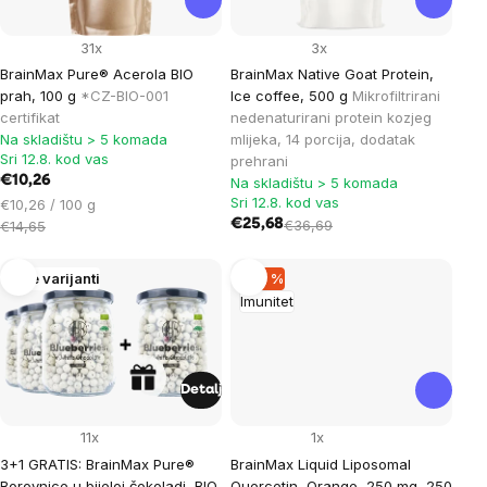
31x
3x
BrainMax Pure® Acerola BIO
BrainMax Native Goat Protein,
prah, 100 g
*CZ-BIO-001
Ice coffee, 500 g
Mikrofiltrirani
certifikat
nedenaturirani protein kozjeg
Na skladištu > 5 komada
mlijeka, 14 porcija, dodatak
Sri 12.8. kod vas
prehrani
€10,26
Na skladištu > 5 komada
Sri 12.8. kod vas
Cijena
€10,26 / 100 g
mjere:
€25,68
€36,69
€14,65
Više varijanti
–29 %
Imunitet
Detalj
11x
1x
3+1 GRATIS: BrainMax Pure®
BrainMax Liquid Liposomal
Borovnice u bijeloj čokoladi, BIO,
Quercetin, Orange, 250 mg, 250