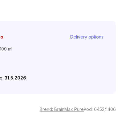
no
Delivery options
 100 ml
do:
31.5.2026
Brend:
BrainMax Pure
Kod:
6452/1406