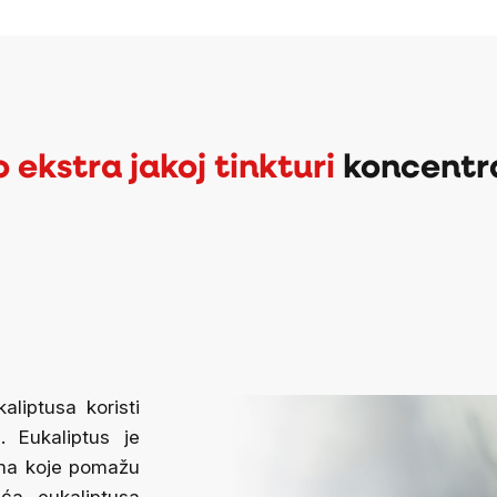
o ekstra jakoj tinkturi
koncentrac
aliptusa koristi
 Eukaliptus je
ima koje pomažu