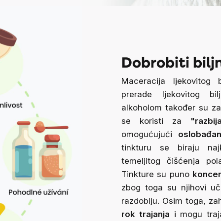
Dobrobiti bilj
Maceracija ljekovitog b
prerade ljekovitog bil
alkoholom također su zaž
se koristi za
"razbi
omogućujući
oslobađan
tinkturu se biraju naj
temeljitog čišćenja p
Tinkture su puno
koncen
zbog toga su njihovi uč
razdoblju. Osim toga, zah
rok trajanja
i mogu traja