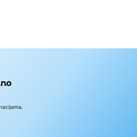
uno
rmacijama.