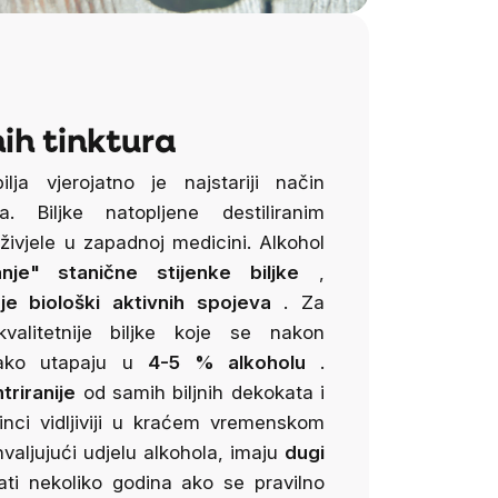
nih tinktura
ilja vjerojatno je najstariji način
ja. Biljke natopljene destiliranim
ivjele u zapadnoj medicini. Alkohol
janje" stanične stijenke biljke
,
je biološki aktivnih spojeva
.
Za
kvalitetnije biljke koje se nakon
olako utapaju u
4-5
% alkoholu
.
triranije
od samih biljnih dekokata i
inci vidljiviji u kraćem vremenskom
valjujući udjelu alkohola, imaju
dugi
ti nekoliko godina ako se pravilno