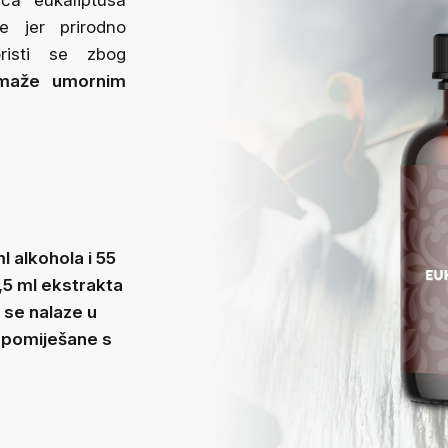
ća eukaliptusa
je jer prirodno
risti se zbog
omaže umornim
l alkohola i 55
7,5 ml ekstrakta
i se nalaze u
e pomiješane s