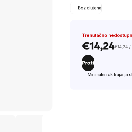
Bez glutena
Trenutačno nedostup
€14,24
€14,24 /
Cijena
mjere:
Prati
Minimalni rok trajanja 