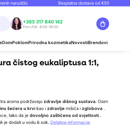
renih narudžbi
Besplatna dostava od €
50
Košarica
+385 317 840 142
Pon-Pet: 8:00-16:00
€14,24
e
Dom
Pokloni
Prirodna kozmetika
Novosti
Brendovi
Prati
Cijena mjere:
€14,24 / 100 ml
ra čistog eukaliptusa 1:1,
štra aroma podržavaju
zdravlje dišnog sustava.
Osim
inu šećera u krvi
kao i
zdravlje
mišića i
zglobova
.
oce, tako da je
dovoljno zaštićena od svjetlosti
.
i je dodati u vodu ili sok.
Detaljne informacije