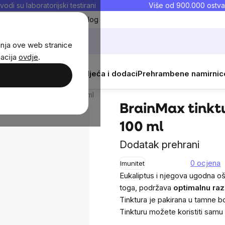
vodi su laboratorijski testirani
Više od 900.000 ostva
Moji favoriti
Blog
anja ove web stranice
macija
ovdje
.
i
Žene
Djeca
Sportska odjeća i dodaci
Prehrambene namirnic
usija
Slični proizvodi
čistog eukaliptusa 1:1, 100 ml
BrainMax tinktu
100 ml
Dodatak prehrani
0 ocjena
Imunitet
Eukaliptus i njegova ugodna o
toga, podržava
optimalnu raz
Tinktura je pakirana u tamne b
Tinkturu možete koristiti samu il