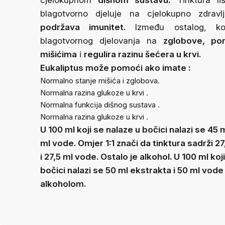
cjelokupnom
dišnom sustavu.
Tinktura liš
blagotvorno djeluje na cjelokupno zdravl
podržava imunitet.
Između ostalog, ko
blagotvornog djelovanja na
zglobove, p
mišićima
i
regulira razinu šećera u krvi.
Eukaliptus može pomoći ako imate
:
Normalno stanje mišića i zglobova.
Normalna razina glukoze u krvi
.
Normalna funkcija dišnog sustava
.
Normalna razina glukoze u krvi
.
U 100 ml koji se nalaze u bočici nalazi se 45 m
ml vode. Omjer 1:1 znači da tinktura sadrži 2
i 27,5 ml vode. Ostalo je alkohol. U 100 ml koj
bočici nalazi se 50 ml ekstrakta i 50 ml vod
alkoholom.