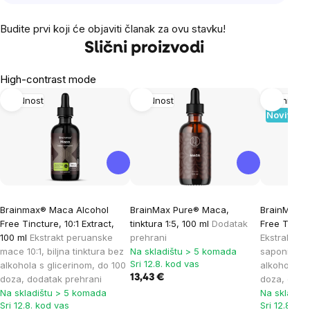
Budite prvi koji će objaviti članak za ovu stavku!
Slični proizvodi
High-contrast mode
Plodnost
Plodnost
Imunitet
Novitet
Brainmax® Maca Alcohol
BrainMax Pure® Maca,
BrainMax® 
Free Tincture, 10:1 Extract,
tinktura 1:5, 100 ml
Dodatak
Free Tinctu
100 ml
Ekstrakt peruanske
prehrani
Ekstrakt tr
mace 10:1, biljna tinktura bez
Na skladištu > 5 komada
saponina, b
Sri 12.8. kod vas
alkohola s glicerinom, do 100
alkohola s 
13,43 €
doza, dodatak prehrani
doza, doda
Na skladištu > 5 komada
Na skladiš
Sri 12.8. kod vas
Sri 12.8. ko