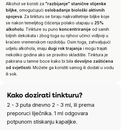
Alkohol se koristi za
"razbijanje" stanične stijenke
biljke
, omogućujući
oslobađanje biološki aktivnih
spojeva
.
Za tinkturu se biraju najkvalitetnije biljke koje
se nakon temeljitog čišćenja polako utapaju u
25%
alkoholu
. Tinkture su puno
koncentriranije
od samih
biljnih dekokata i zbog toga su njihovi učinci vidljiviji u
kraćem vremenskom razdoblju. Osim toga, zahvaljujući
udjelu alkohola, imaju
dugi rok trajanja
i mogu trajati
nekoliko godina ako se pravilno skladište.
Tinktura je
pakirana u tamne boce kako bi bila
dovoljno zaštićena
od svjetlosti
. Možete ga koristiti samog ili dodati u vodu
ili sok.
Kako dozirati tinkturu?
2 - 3 puta dnevno 2 - 3 ml, ili prema
preporuci liječnika. 1 ml odgovara
potpunom stiskanju kapaljke.