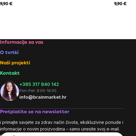
9,90 €
9,90 €
Footer
Informacije za vas
O tvrtki
Naši projekti
Kontakt
+385 317 840 142
Pon-Pet: 8:00-16:00
info@brainmarket.hr
Pretplatite se na newsletter
i primajte savjete za zdrav način života, ekskluzivne ponude i
informacije o novim proizvodima – samo unesite svoj e-mail.