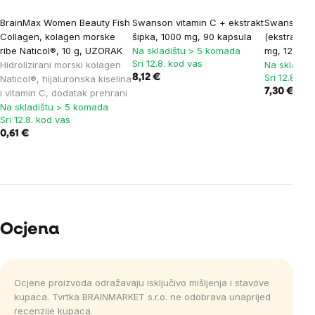
BrainMax Women Beauty Fish
Swanson vitamin C + ekstrakt
Swanson Ori
Collagen, kolagen morske
šipka, 1000 mg, 90 kapsula
(ekstrakt or
ribe Naticol®, 10 g, UZORAK
Na skladištu > 5 komada
mg, 120 me
Sri 12.8. kod vas
Hidrolizirani morski kolagen
Na skladiš
Sri 12.8. ko
8,12 €
Naticol®, hijaluronska kiselina
7,30 €
i vitamin C, dodatak prehrani
Na skladištu > 5 komada
Sri 12.8. kod vas
0,61 €
Ocjena
Ocjene proizvoda odražavaju isključivo mišljenja i stavove
kupaca. Tvrtka BRAINMARKET s.r.o. ne odobrava unaprijed
recenzije kupaca.