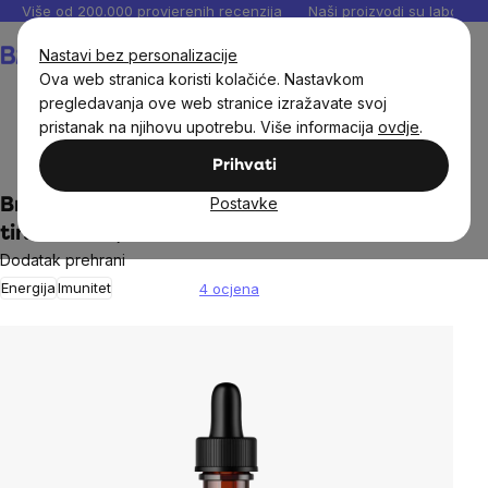
Preskoči
Više od 200.000 provjerenih recenzija
Naši proizvodi su laboratori
na
Košarica
Nastavi bez personalizacije
sadržaj
Ova web stranica koristi kolačiće. Nastavkom
pregledavanja ove web stranice izražavate svoj
pristanak na njihovu upotrebu. Više informacija
ovdje
.
Dodaci prehrani
Tinkture
Prihvati
Postavke
BrainMax Pure® Tribulus, Zemaljsko sidro,
tinktura 1:3, 100 ml
Dodatak prehrani
Energija
Imunitet
4 ocjena