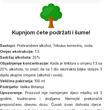
Kupnjom ćete podržati i šume!
Sastojci:
P
rehrambeni alkohol,
Tribulus terrestris
, voda.
Omjer ekstrakcije:
1:3
Sadržaj alkohola:
25%
Objašnjenje koncentracije:
Kada je tinktura u omjeru 1:3 sa
25% alkohola, to znači da na 1 dio ekstrakta biljke dolaze 3
dijela ukupne otopine (alkohol i voda).
Veličina pakiranja:
100 ml
Podrijetlo:
Velika Britanija
Upozorenje:
Proizvod nije namijenjen djeci mlađoj od 3
godine, trudnicama i dojiljama. Nemojte prekoračiti
preporučenu dnevnu dozu. Čuvati izvan dohvata djece.