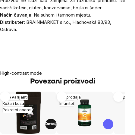
Proizvod ne služi kao zamjena za raznoliku prehranu. Ne
sadrži kofein, gluten, konzervanse, bojila ni šećer.
Način čuvanja:
Na suhom i tamnom mjestu.
Distributer:
BRAINMARKET s.r.o., Hladnovská 83/93,
Ostrava.
High-contrast mode
Povezani proizvodi
Više varijanti
Rasprodaja
Rasproda
Koža i kosa
Imunitet
Pokretni aparat
Detalj