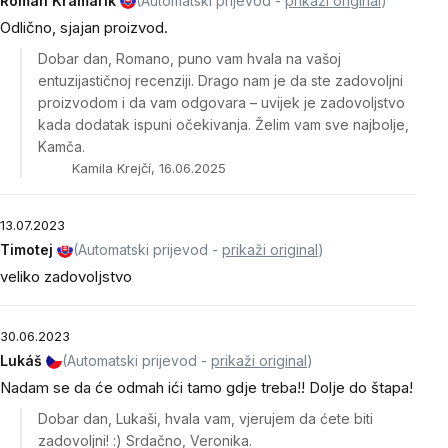
Roman Kramarik
(Automatski prijevod -
prikaži original
)
Odlično, sjajan proizvod.
Dobar dan, Romano, puno vam hvala na vašoj
entuzijastičnoj recenziji. Drago nam je da ste zadovoljni
proizvodom i da vam odgovara – uvijek je zadovoljstvo
kada dodatak ispuni očekivanja. Želim vam sve najbolje,
Kamča.
Kamila Krejčí, 16.06.2025
13.07.2023
Timotej
(Automatski prijevod -
prikaži original
)
veliko zadovoljstvo
30.06.2023
Lukáš
(Automatski prijevod -
prikaži original
)
Nadam se da će odmah ići tamo gdje treba!! Dolje do štapa!
Dobar dan, Lukaši, hvala vam, vjerujem da ćete biti
zadovoljni! :) Srdačno, Veronika.