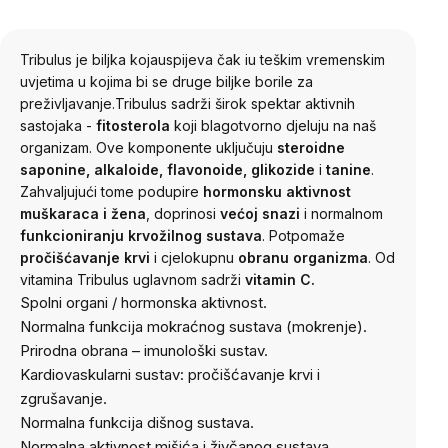
Tribulus je biljka koja
uspijeva čak iu teškim vremenskim
uvjetima u kojima bi se druge biljke borile za
preživljavanje.
Tribulus sadrži širok spektar aktivnih
sastojaka -
fitosterola
koji blagotvorno djeluju na naš
organizam. Ove komponente uključuju
steroidne
saponine, alkaloide, flavonoide, glikozide
i
tanine
.
Zahvaljujući tome podupire
hormonsku
aktivnost
muškaraca i žena
, doprinosi
većoj snazi
​​i normalnom
funkcioniranju krvožilnog sustava
. Potpomaže
pročišćavanje krvi
i cjelokupnu
obranu organizma
. Od
vitamina Tribulus uglavnom sadrži
vitamin C.
Spolni organi / hormonska aktivnost.
Normalna funkcija mokraćnog sustava (mokrenje).
Prirodna obrana – imunološki sustav.
Kardiovaskularni sustav: pročišćavanje krvi i
zgrušavanje.
Normalna funkcija dišnog sustava.
Normalna aktivnost mišića i živčanog sustava.