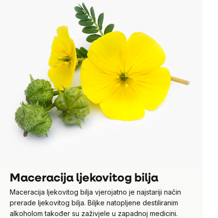
Maceracija ljekovitog bilja
Maceracija ljekovitog bilja vjerojatno je najstariji način
prerade ljekovitog bilja. Biljke natopljene destiliranim
alkoholom također su zaživjele u zapadnoj medicini.