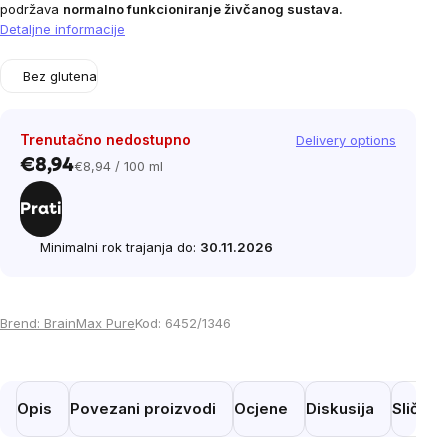
podržava
normalno funkcioniranje živčanog sustava.
Detaljne informacije
Bez glutena
Trenutačno nedostupno
Delivery options
€8,94
€8,94 / 100 ml
Cijena
mjere:
Prati
Minimalni rok trajanja do:
30.11.2026
Brend:
BrainMax Pure
Kod:
6452/1346
Opis
Povezani proizvodi
Ocjene
Diskusija
Slični 