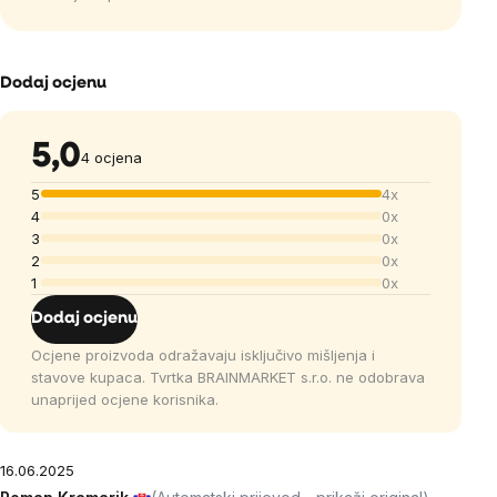
Dodaj ocjenu
5,0
4 ocjena
5
4x
4
0x
3
0x
2
0x
1
0x
Dodaj ocjenu
Ocjene proizvoda odražavaju isključivo mišljenja i
stavove kupaca. Tvrtka BRAINMARKET s.r.o. ne odobrava
unaprijed ocjene korisnika.
16.06.2025