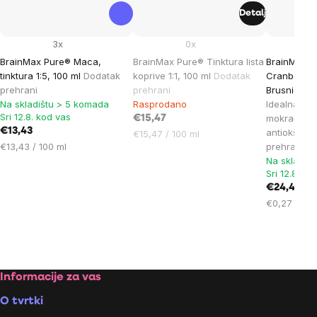
Detalj
3x
0x
BrainMax Pure® Maca,
BrainMax Pure® Tinktura lista
BrainMax 
tinktura 1:5, 100 ml
Dodatak
koprive 1:1, 100 ml
Dodatak
Cranberry,
prehrani
prehrani
Brusnica 90
Na skladištu > 5 komada
Rasprodano
Idealna pod
Sri 12.8. kod vas
mokraćnog 
€15,47
€13,43
antioksida
Cijena
€15,47 / 100 ml
Cijena
€13,43 / 100 ml
prehrani
mjere:
mjere:
Na skladiš
Sri 12.8. ko
€24,44
Cijena
€0,27 / 1 c
mjere:
Footer
Informacije za vas
O tvrtki