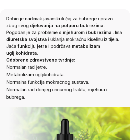
Dobio je nadimak javanski ili čaj za bubrege upravo
zbog svog
djelovanja na potporu bubrezima.
Pogodan je za
probleme
s mjehurom
i
bubrezima
. Ima
diuretska svojstva
i uklanja mokraćnu kiselinu iz tijela.
Jača
funkciju jetre
i podržava
metabolizam
ugljikohidrata.
Odobrene zdravstvene tvrdnje:
Normalan rad jetre.
Metabolizam ugljikohidrata.
Normalna funkcija mokraćnog sustava.
Normalan rad donjeg urinarnog trakta, mjehura i
bubrega.