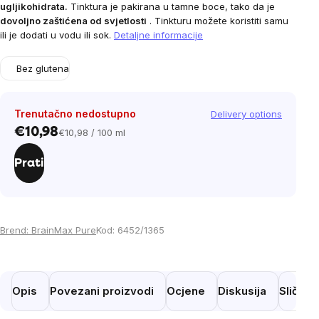
ugljikohidrata.
Tinktura je pakirana u tamne boce, tako da je
dovoljno zaštićena od svjetlosti
. Tinkturu možete koristiti samu
ili je dodati u vodu ili sok.
Detaljne informacije
Bez glutena
Trenutačno nedostupno
Delivery options
€10,98
€10,98 / 100 ml
Cijena
mjere:
Prati
Brend:
BrainMax Pure
Kod:
6452/1365
Opis
Povezani proizvodi
Ocjene
Diskusija
Slični 