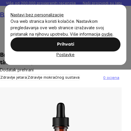
Preskoči
Više od 200.000 provjerenih recenzija
Naši proizvodi su laboratori
na
Košarica
Nastavi bez personalizacije
sadržaj
Ova web stranica koristi kolačiće. Nastavkom
pregledavanja ove web stranice izražavate svoj
pristanak na njihovu upotrebu. Više informacija
ovdje
.
Dodaci prehrani
Tinkture
Prihvati
Postavke
BrainMax Pure® Trubkovec (Java čaj)
tinktura 1:5, 100 ml
Dodatak prehrani
Zdravlje jetara
Zdravlje mokraćnog sustava
0 ocjena