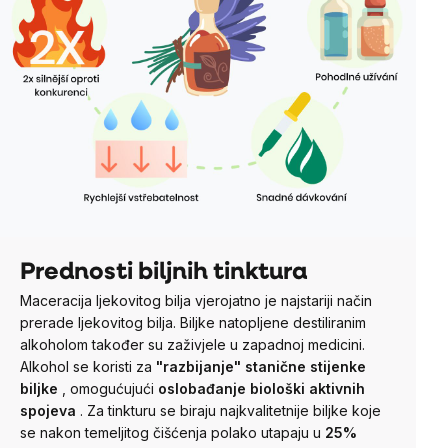
Prednosti biljnih tinktura
Maceracija ljekovitog bilja vjerojatno je najstariji način
prerade ljekovitog bilja. Biljke natopljene destiliranim
alkoholom također su zaživjele u zapadnoj medicini.
Alkohol se koristi za
"razbijanje" stanične stijenke
biljke
, omogućujući
oslobađanje biološki aktivnih
spojeva
.
Za tinkturu se biraju najkvalitetnije biljke koje
se nakon temeljitog čišćenja polako utapaju u
25%