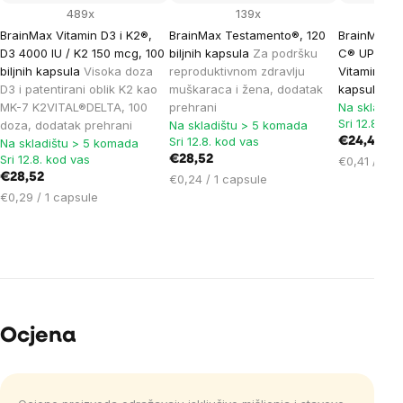
489x
139x
BrainMax Vitamin D3 i K2®,
BrainMax Testamento®, 120
BrainMax L
D3 4000 IU / K2 150 mcg, 100
biljnih kapsula
Za podršku
C® UPGRAD
biljnih kapsula
Visoka doza
reproduktivnom zdravlju
Vitamin C, 
D3 i patentirani oblik K2 kao
muškaraca i žena, dodatak
kapsula
Do
MK-7 K2VITAL®DELTA, 100
prehrani
Na skladiš
Sri 12.8. ko
doza, dodatak prehrani
Na skladištu > 5 komada
Sri 12.8. kod vas
€24,44
Na skladištu > 5 komada
Sri 12.8. kod vas
€28,52
Cijena
€0,41 / 1 c
€28,52
Cijena
mjere:
€0,24 / 1 capsule
Cijena
mjere:
€0,29 / 1 capsule
mjere:
Ocjena