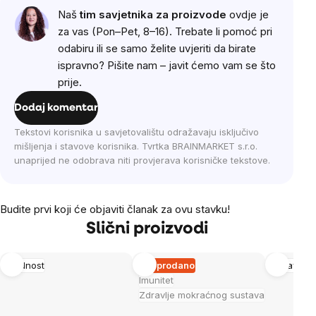
Naš
tim savjetnika za proizvode
ovdje je
za vas (Pon–Pet, 8–16). Trebate li pomoć pri
odabiru ili se samo želite uvjeriti da birate
ispravno? Pišite nam – javit ćemo vam se što
prije.
Dodaj komentar
Tekstovi korisnika u savjetovalištu odražavaju isključivo
mišljenja i stavove korisnika. Tvrtka BRAINMARKET s.r.o.
unaprijed ne odobrava niti provjerava korisničke tekstove.
Budite prvi koji će objaviti članak za ovu stavku!
Slični proizvodi
Plodnost
Rasprodano
Zdravlje 
Imunitet
Zdravlje mokraćnog sustava