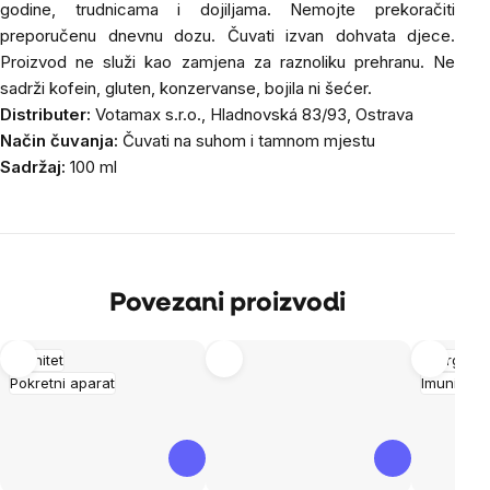
godine, trudnicama i dojiljama. Nemojte prekoračiti
preporučenu dnevnu dozu. Čuvati izvan dohvata djece.
Proizvod ne služi kao zamjena za raznoliku prehranu. Ne
sadrži kofein, gluten, konzervanse, bojila ni šećer.
Distributer:
Votamax s.r.o., Hladnovská 83/93, Ostrava
Način čuvanja:
Čuvati na suhom i tamnom mjestu
Sadržaj:
100 ml
Povezani proizvodi
Imunitet
Energija
Pokretni aparat
Imunitet