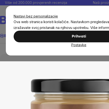
Preskoči
Više od 200.000 provjerenih recenzija
Naši proiz
na
sadržaj
Nastavi bez personalizacije
Ova web stranica koristi kolačiće. Nastavkom pregledav
izražavate svoj pristanak na njihovu upotrebu. Više infor
Traži
BrainMax®
Uštedi
Ciljevi
Dodaci prehrani
Noviteti
Muškarc
Prihvati
Postavke
Prehrambene namirnice
Orašasti namazi, džemo
250 g