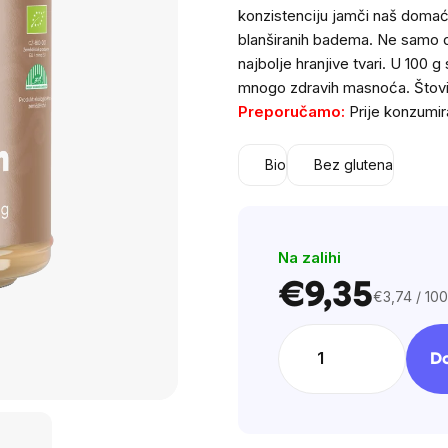
is
konzistenciju jamči naš domać
0,0
blanširanih badema. Ne samo da 
out
najbolje hranjive tvari. U 100 g
of
mnogo zdravih masnoća. Štovi
5
Preporučamo:
Prije konzumir
stars.
Bio
Bez glutena
Na zalihi
€9,35
€3,74 / 100
Cijena
mjere:
Do