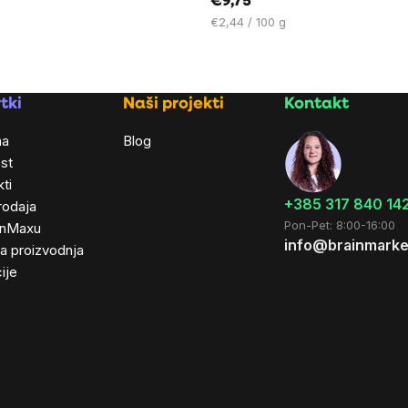
€9,75
Cijena
€2,44 / 100 g
mjere:
tki
Naši projekti
Kontakt
ma
Blog
st
ti
+385 317 840 14
rodaja
Pon-Pet: 8:00-16:00
inMaxu
info@brainmarke
ta proizvodnja
ije