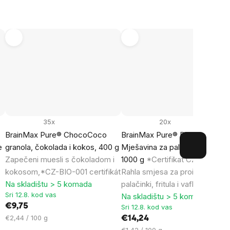
35x
20x
BrainMax Pure® ChocoCoco
BrainMax Pure® Pancake Mix,
e
granola, čokolada i kokos, 400 g
Mješavina za palačinke, BIO,
Zapečeni muesli s čokoladom i
1000 g
*Certifikat CZ-BIO-001 
kokosom,*CZ-BIO-001 certifikát
Rahla smjesa za proizvodnju
Na skladištu > 5 komada
palačinki, fritula i vafla
Sri 12.8. kod vas
Na skladištu > 5 komada
€9,75
Sri 12.8. kod vas
Cijena
€2,44 / 100 g
€14,24
mjere:
Cijena