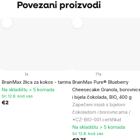
Povezani proizvodi
1x
71x
BrainMax žlica za kokos - tamna
BrainMax Pure® Blueberry
Na skladištu > 5 komada
Cheesecake Granola, borovnic
Sri 12.8. kod vas
i bijela čokolada, BIO, 400 g
€2
Zapečeni müsli s bijelom
čokoladom i borovnicama /
*CZ-BIO-001 certifikat
Na skladištu > 5 komada
Sri 12.8. kod vas