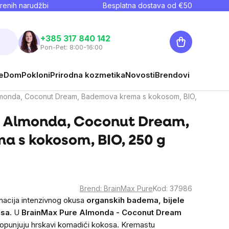
renih narudžbi
Besplatna dostava od €
50
Košarica
+385 317 840 142
Pon-Pet: 8:00-16:00
e
Dom
Pokloni
Prirodna kozmetika
Novosti
Brendovi
monda, Coconut Dream, Bademova krema s kokosom, BIO,
® Almonda, Coconut Dream,
 s kokosom, BIO, 250 g
Brend:
BrainMax Pure
Kod:
37986
acija intenzivnog okusa
organskih badema, bijele
osa
. U
BrainMax Pure Almonda - Coconut Dream
opunjuju hrskavi komadići kokosa. Kremastu