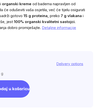
i
organski kreme
od badema napravljen
od
će oduševiti vaša osjetila, već će tijelu osigurati
 sadrži gotovo
15 g proteina,
preko
7 g vlakana
i
še, jest
100% organski kvalitetni sastojci.
anja dobro promiješajte.
Detaljne informacije
Delivery options
 g
daj u košaricu