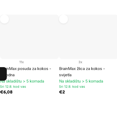
11x
3x
BrainMax posuda za kokos -
BrainMax žlica za kokos -
prirodna
svijetla
Na skladištu > 5 komada
Na skladištu > 5 komada
Sri 12.8. kod vas
Sri 12.8. kod vas
€6,08
€2