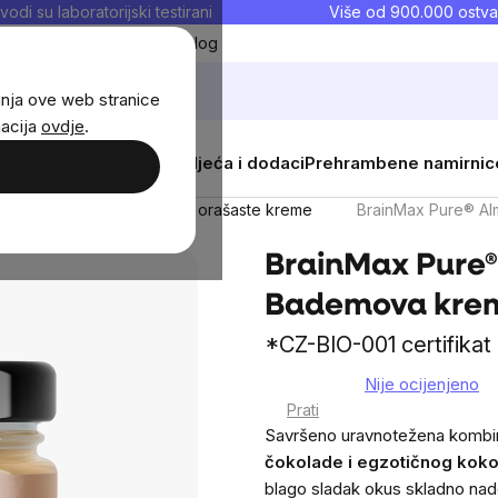
vodi su laboratorijski testirani
Više od 900.000 ostva
Moji favoriti
Blog
anja ove web stranice
macija
ovdje
.
i
Žene
Djeca
Sportska odjeća i dodaci
Prehrambene namirnic
vi i marmelade
Slatke orašaste kreme
BrainMax Pure® Al
BrainMax Pure
Bademova krema
*CZ-BIO-001 certifikat
Nije ocijenjeno
The
Prati
average
Savršeno uravnotežena kombin
product
čokolade i egzotičnog kok
rating
blago sladak okus skladno nad