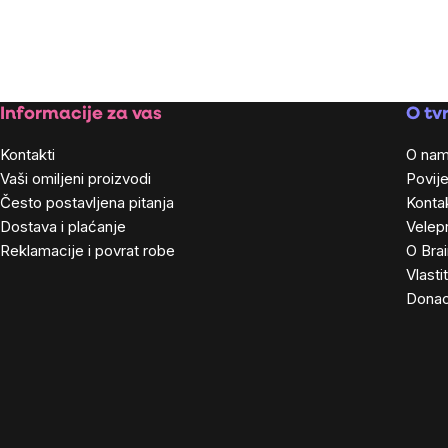
Footer
Informacije za vas
O tvr
Kontakti
O na
Vaši omiljeni proizvodi
Povije
Često postavljena pitanja
Kontak
Dostava i plaćanje
Velep
Reklamacije i povrat robe
O Bra
Vlasti
Donac