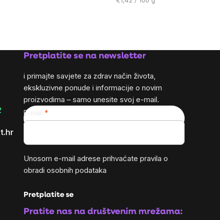
€1,42 / 100 g
mjere:
Pretplatite se na newsletter
i primajte savjete za zdrav način života,
ekskluzivne ponude i informacije o novim
proizvodima – samo unesite svoj e-mail.
2
E-mail
t.hr
Unosom e-mail adrese prihvaćate
pravila o
obradi osobnih podataka
Pretplatite se
Pratite nas na društvenim mrežama: