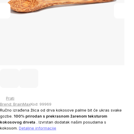
Prati
Brend:
BrainMax
Kod:
99969
Ručno izrađena žlica od drva kokosove palme bit će ukras svake
gozbe.
100% prirodan s prekrasnom žarenom teksturom
kokosovog drveta
. Izvrstan dodatak našim posudama s
kokosom.
Detaljne informacije