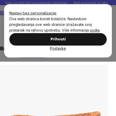
Preskoči
Više od 200.000 provjerenih recenzija
Naši proizvodi su laboratori
na
Košarica
Nastavi bez personalizacije
sadržaj
Ova web stranica koristi kolačiće. Nastavkom
pregledavanja ove web stranice izražavate svoj
pristanak na njihovu upotrebu. Više informacija
ovdje
.
Dom
Zero waste
Prihvati
Postavke
BrainMax žlica za kokos - svijetla
Nije ocijenjeno
The
average
product
rating
is
0,0
out
of
5
stars.