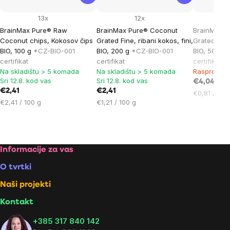
13x
12x
BrainMax Pure® Raw
BrainMax Pure® Coconut
BrainMax P
Coconut chips, Kokosov čips
Grated Fine, ribani kokos, fini,
Grated Fine,
BIO, 100 g
*CZ-BIO-001
BIO, 200 g
*CZ-BIO-001
BIO, 500 g
certifikat
certifikat
certifikat
Na skladištu > 5 komada
Na skladištu > 5 komada
Rasprodan
Sri 12.8. kod vas
Sri 12.8. kod vas
€4,04
€2,41
€2,41
Cijena
€0,81 / 100
Cijena
Cijena
€2,41 / 100 g
€1,21 / 100 g
mjere:
mjere:
mjere:
Footer
Informacije za vas
O tvrtki
Naši projekti
Kontakt
+385 317 840 142