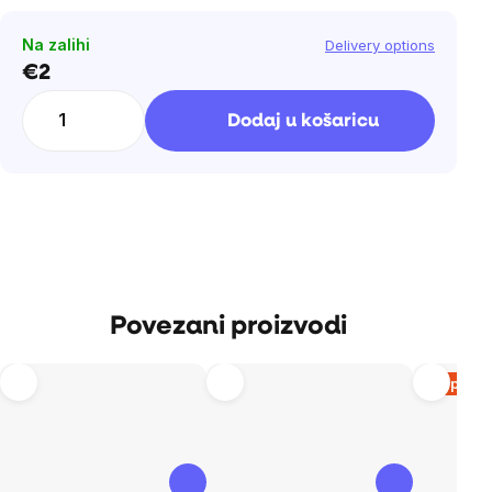
Na zalihi
Delivery options
€2
Cijena
mjere:
Dodaj u košaricu
Povezani proizvodi
Rasprod