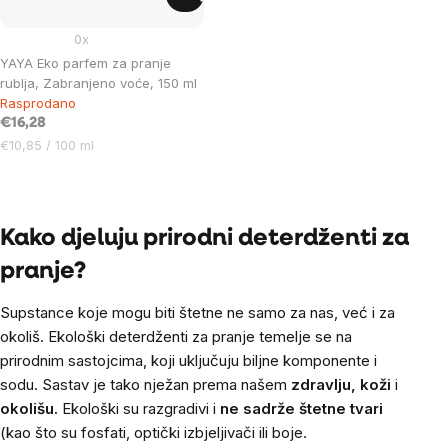
0x
YAYA Eko parfem za pranje
rublja, Zabranjeno voće, 150 ml
Rasprodano
€16,28
Cijena
€10,85 / 100 ml
mjere:
Listing
controls
Kako djeluju prirodni deterdženti za
pranje?
Supstance koje mogu biti štetne ne samo za nas, već i za
okoliš.
Ekološki deterdženti za pranje temelje se na
prirodnim sastojcima, koji uključuju biljne komponente i
sodu. Sastav je tako nježan prema našem
zdravlju, koži
i
okolišu.
Ekološki su razgradivi i
ne sadrže
štetne tvari
(kao što su fosfati, optički izbjeljivači ili boje.