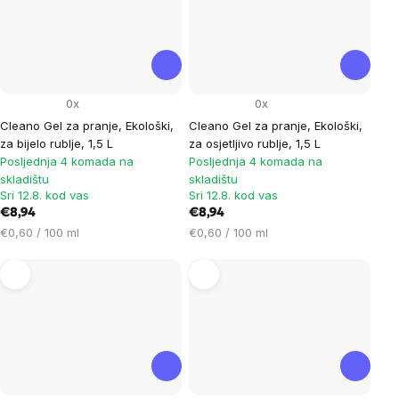
0x
0x
Cleano Gel za pranje, Ekološki,
Cleano Gel za pranje, Ekološki,
za bijelo rublje, 1,5 L
za osjetljivo rublje, 1,5 L
Posljednja 4 komada na
Posljednja 4 komada na
skladištu
skladištu
Sri 12.8. kod vas
Sri 12.8. kod vas
€8,94
€8,94
Cijena
Cijena
€0,60 / 100 ml
€0,60 / 100 ml
mjere:
mjere: