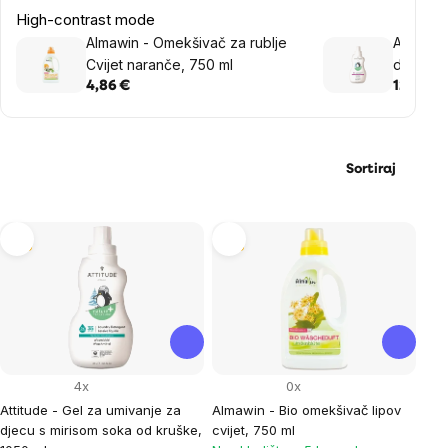
High-contrast mode
Almawin - Omekšivač za rublje
Attitude
Cvijet naranče, 750 ml
djecu s 
1050 ml
4,86 €
12,20 €
Sortiraj
List
Tip
Tip
of
products
4x
0x
Attitude - Gel za umivanje za
Almawin - Bio omekšivač lipov
djecu s mirisom soka od kruške,
cvijet, 750 ml