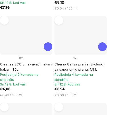
Sri 12.8. kod vas
€8,12
€7,96
Cijena
€0,54 / 100 ml
mjere:
0x
1x
Cleanee ECO omekšivač mekani
Cleano Gel za pranje, Ekološki,
balzam 1.5L
sa sapunom u prahu, 1,5 L
Posljednja 2 komada na
Posljednja 4 komada na
skladištu
skladištu
Sri 12.8. kod vas
Sri 12.8. kod vas
€6,08
€8,94
Cijena
Cijena
€0,41 / 100 ml
€0,60 / 100 ml
mjere:
mjere: