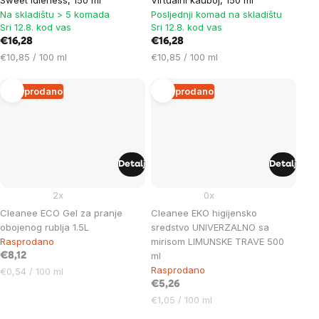
Sweet idleness, 150 ml
Virtualni kauboj, 150 ml
Na skladištu > 5 komada
Posljednji komad na skladištu
Sri 12.8. kod vas
Sri 12.8. kod vas
€16,28
€16,28
Cijena
Cijena
€10,85 / 100 ml
€10,85 / 100 ml
mjere:
mjere:
Rasprodano
Rasprodano
Detalj
Detalj
2x
0x
Cleanee ECO Gel za pranje
Cleanee EKO higijensko
obojenog rublja 1.5L
sredstvo UNIVERZALNO sa
Rasprodano
mirisom LIMUNSKE TRAVE 500
ml
€8,12
Rasprodano
Cijena
€0,54 / 100 ml
mjere:
€5,26
Cijena
€1,05 / 100 ml
mjere: