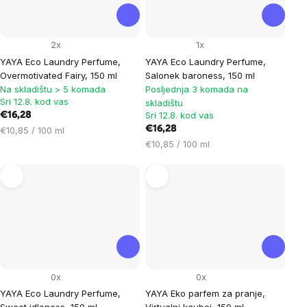
2x
1x
YAYA Eco Laundry Perfume,
YAYA Eco Laundry Perfume,
Overmotivated Fairy, 150 ml
Salonek baroness, 150 ml
Na skladištu > 5 komada
Posljednja 3 komada na
Sri 12.8. kod vas
skladištu
Sri 12.8. kod vas
€16,28
Cijena
€16,28
€10,85 / 100 ml
mjere:
Cijena
€10,85 / 100 ml
mjere:
0x
0x
YAYA Eco Laundry Perfume,
YAYA Eko parfem za pranje,