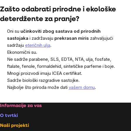
Zašto odabrati prirodne i ekološke
deterdžente za pranje?
Oni su
učinkoviti zbog sastava od prirodnih
sastojaka
i zadržavaju
prekrasan miris
zahvaljujući
sadržaju
eteričnih ulja
.
Ekonomični su.
Ne sadrže parabene, SLS, EDTA, NTA, ulja, fosfate,
ftalate, fenole, formaldehid, sintetičke parfeme i boje.
Mnogi proizvodi imaju ICEA certifikat.
Sadrže biološki razgradive sastojke.
Najbolje što priroda može dati
vašem domu
.
Footer
Informacije za vas
O tvrtki
Naši projekti