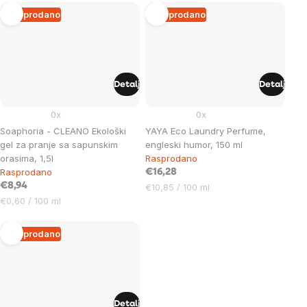
Rasprodano
Rasprodano
Detalj
Detalj
0x
0x
Soaphoria - CLEANO Ekološki
YAYA Eco Laundry Perfume,
gel za pranje sa sapunskim
engleski humor, 150 ml
orasima, 1,5l
Rasprodano
Rasprodano
€16,28
€8,94
Cijena
€10,85 / 100 ml
Cijena
mjere:
€0,60 / 100 ml
mjere:
Rasprodano
Detalj