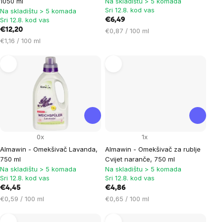
1050 ml
Na skladištu > 5 komada
Sri 12.8. kod vas
Na skladištu > 5 komada
Sri 12.8. kod vas
€6,49
€12,20
Cijena
€0,87 / 100 ml
Cijena
mjere:
€1,16 / 100 ml
mjere:
0x
1x
Almawin - Omekšivač Lavanda,
Almawin - Omekšivač za rublje
750 ml
Cvijet naranče, 750 ml
Na skladištu > 5 komada
Na skladištu > 5 komada
Sri 12.8. kod vas
Sri 12.8. kod vas
€4,45
€4,86
Cijena
Cijena
€0,59 / 100 ml
€0,65 / 100 ml
mjere:
mjere: