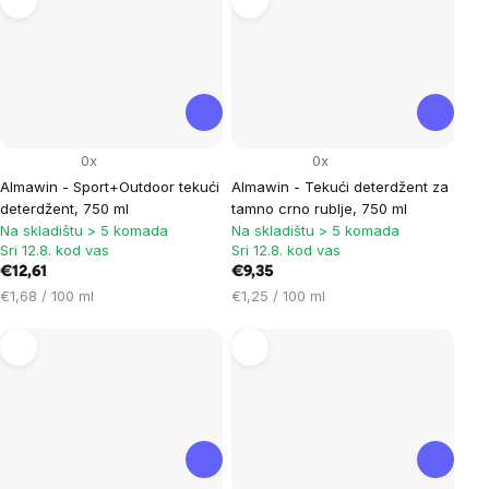
0x
0x
Almawin - Sport+Outdoor tekući
Almawin - Tekući deterdžent za
deterdžent, 750 ml
tamno crno rublje, 750 ml
Na skladištu > 5 komada
Na skladištu > 5 komada
Sri 12.8. kod vas
Sri 12.8. kod vas
€12,61
€9,35
Cijena
Cijena
€1,68 / 100 ml
€1,25 / 100 ml
mjere:
mjere: