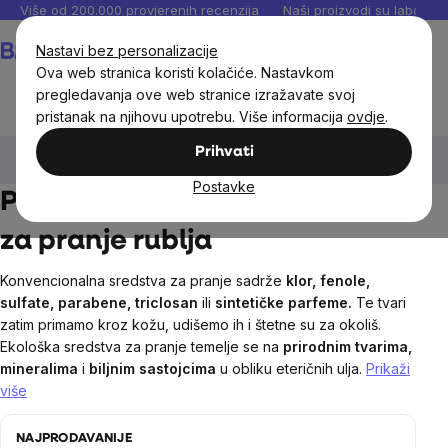
Preskoči
Više od 200.000 provjerenih recenzija
Naši proizvodi su laboratori
na
Košarica
Nastavi bez personalizacije
sadržaj
Ova web stranica koristi kolačiće. Nastavkom
pregledavanja ove web stranice izražavate svoj
pristanak na njihovu upotrebu. Više informacija
ovdje
.
Dom
Drogerie
Prirodna i ekološka sredstva za pranje
Prihvati
rublja
Postavke
Prirodna i ekološka sredstva
za pranje rublja
Konvencionalna sredstva za pranje sadrže
klor, fenole,
sulfate, parabene, triclosan
ili
sintetičke parfeme.
Te tvari
zatim primamo kroz kožu, udišemo ih i štetne su za okoliš.
Ekološka sredstva za pranje temelje se na
prirodnim tvarima,
mineralima
i
biljnim sastojcima
u obliku eteričnih ulja.
Prikaži
više
NAJPRODAVANIJE