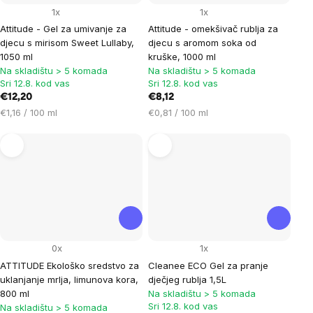
1x
1x
Attitude - Gel za umivanje za
Attitude - omekšivač rublja za
djecu s mirisom Sweet Lullaby,
djecu s aromom soka od
1050 ml
kruške, 1000 ml
Na skladištu > 5 komada
Na skladištu > 5 komada
Sri 12.8. kod vas
Sri 12.8. kod vas
€12,20
€8,12
Cijena
Cijena
€1,16 / 100 ml
€0,81 / 100 ml
mjere:
mjere:
0x
1x
ATTITUDE Ekološko sredstvo za
Cleanee ECO Gel za pranje
uklanjanje mrlja, limunova kora,
dječjeg rublja 1,5L
800 ml
Na skladištu > 5 komada
Sri 12.8. kod vas
Na skladištu > 5 komada