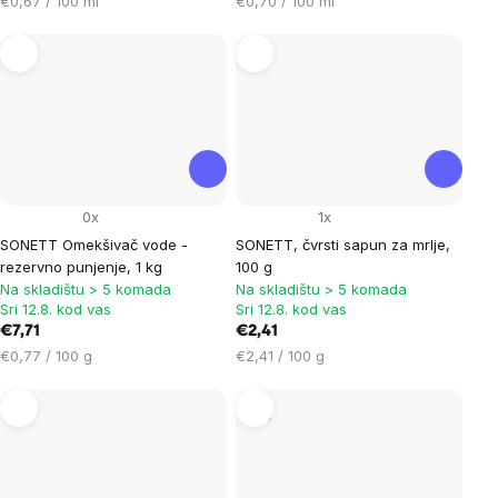
Cijena
Cijena
€0,67 / 100 ml
€0,70 / 100 ml
mjere:
mjere:
0x
1x
SONETT Omekšivač vode -
SONETT, čvrsti sapun za mrlje,
rezervno punjenje, 1 kg
100 g
Na skladištu > 5 komada
Na skladištu > 5 komada
Sri 12.8. kod vas
Sri 12.8. kod vas
€7,71
€2,41
Cijena
Cijena
€0,77 / 100 g
€2,41 / 100 g
mjere:
mjere:
Tip