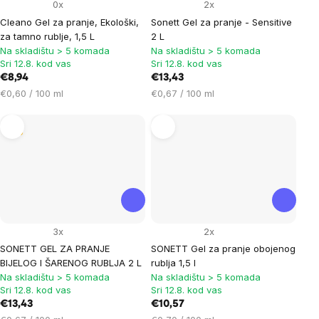
0x
2x
Cleano Gel za pranje, Ekološki,
Sonett Gel za pranje - Sensitive
za tamno rublje, 1,5 L
2 L
Na skladištu > 5 komada
Na skladištu > 5 komada
Sri 12.8. kod vas
Sri 12.8. kod vas
€8,94
€13,43
Cijena
Cijena
€0,60 / 100 ml
€0,67 / 100 ml
mjere:
mjere:
Tip
3x
2x
SONETT GEL ZA PRANJE
SONETT Gel za pranje obojenog
BIJELOG I ŠARENOG RUBLJA 2 L
rublja 1,5 l
Na skladištu > 5 komada
Na skladištu > 5 komada
Sri 12.8. kod vas
Sri 12.8. kod vas
€13,43
€10,57