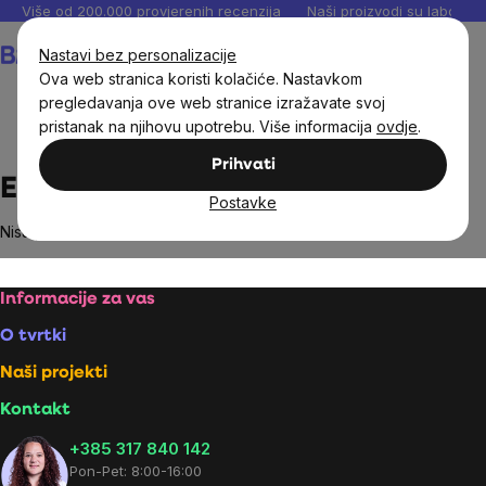
Preskoči
Više od 200.000 provjerenih recenzija
Naši proizvodi su laboratori
na
Košarica
Nastavi bez personalizacije
sadržaj
Ova web stranica koristi kolačiće. Nastavkom
pregledavanja ove web stranice izražavate svoj
pristanak na njihovu upotrebu. Više informacija
ovdje
.
Brands
Ekolife Natura
Prihvati
Ekolife Natura
Postavke
Nisu pronađeni proizvodi marke
Ekolife Natura
...
Footer
Informacije za vas
O tvrtki
Naši projekti
Kontakt
+385 317 840 142
Pon-Pet: 8:00-16:00