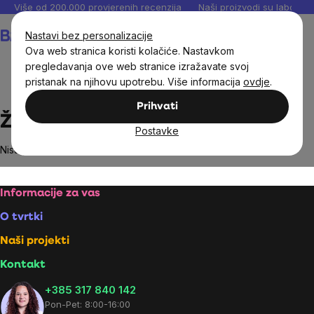
Preskoči
Više od 200.000 provjerenih recenzija
Naši proizvodi su laboratori
na
Košarica
Nastavi bez personalizacije
sadržaj
Ova web stranica koristi kolačiće. Nastavkom
pregledavanja ove web stranice izražavate svoj
pristanak na njihovu upotrebu. Više informacija
ovdje
.
Brands
Živina
Prihvati
Živina
Postavke
Nisu pronađeni proizvodi marke
Živina
...
Footer
Informacije za vas
O tvrtki
Naši projekti
Kontakt
+385 317 840 142
Pon-Pet: 8:00-16:00