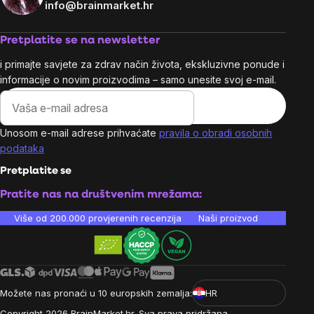
info@brainmarket.hr
Pretplatite se na newsletter
i primajte savjete za zdrav način života, ekskluzivne ponude i
informacije o novim proizvodima – samo unesite svoj e-mail.
Unosom e-mail adrese prihvaćate
pravila o obradi osobnih
podataka
Pretplatite se
Pratite nas na društvenim mrežama:
Više od 200.000 provjerenih recenzija
Naši proizvodi su laboratori
Možete nas pronaći u 10 europskih zemalja:
HR
Copyright
2026
BrainMarket.hr. Sva prava pridržana.