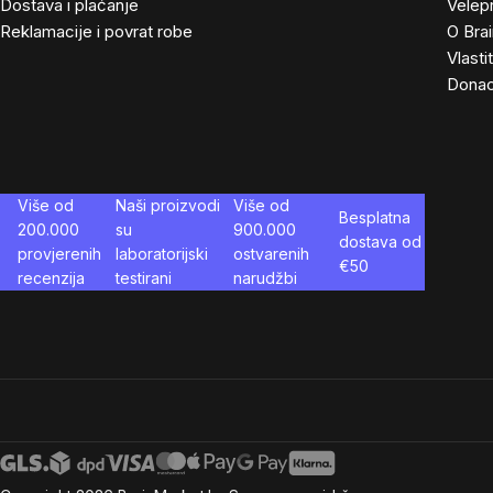
Dostava i plaćanje
Velep
Reklamacije i povrat robe
O Bra
Vlasti
Donac
Više od
Naši proizvodi
Više od
Besplatna
200.000
su
900.000
dostava od
provjerenih
laboratorijski
ostvarenih
€
50
recenzija
testirani
narudžbi