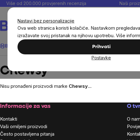
Preskoči
Više od 200.000 provjerenih recenzija
Naši proiz
na
sadržaj
Nastavi bez personalizacije
Ova web stranica koristi kolačiće. Nastavkom pregledav
izražavate svoj pristanak na njihovu upotrebu. Više infor
Traži
BrainMax®
Uštedi
Ciljevi
Dodaci prehrani
Noviteti
Muškarc
Prihvati
Postavke
Brands
Chewsy
Chewsy
Nisu pronađeni proizvodi marke
Chewsy
...
Footer
Informacije za vas
O tvr
Kontakti
O na
Vaši omiljeni proizvodi
Povije
Često postavljena pitanja
Kontak