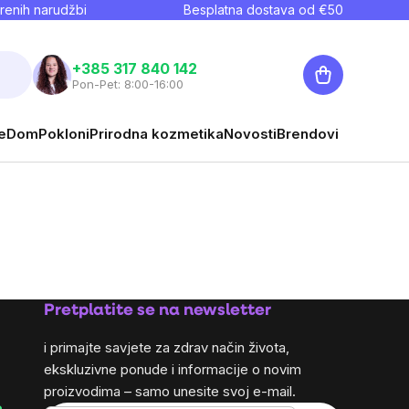
renih narudžbi
Besplatna dostava od €
50
Košarica
+385 317 840 142
Pon-Pet: 8:00-16:00
e
Dom
Pokloni
Prirodna kozmetika
Novosti
Brendovi
Pretplatite se na newsletter
i primajte savjete za zdrav način života,
ekskluzivne ponude i informacije o novim
proizvodima – samo unesite svoj e-mail.