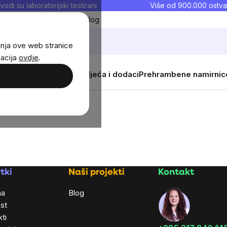
vodi su laboratorijski testirani
Više od 900.000 ostva
Moji favoriti
Blog
anja ove web stranice
macija
ovdje
.
i
Žene
Djeca
Sportska odjeća i dodaci
Prehrambene namirnic
tki
Naši projekti
Kontakt
ma
Blog
st
ti