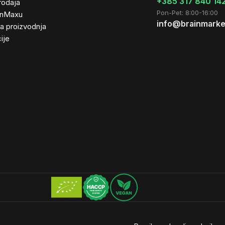
+385 317 840 14
rodaja
Pon-Pet: 8:00-16:00
inMaxu
info@brainmarke
ta proizvodnja
ije