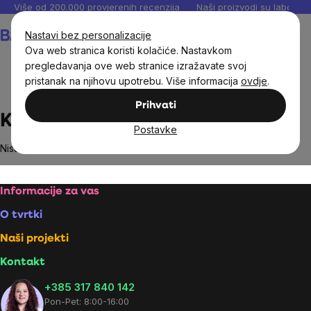
Preskoči
Više od 200.000 provjerenih recenzija
Naši proizvodi su laboratori
na
Košarica
Nastavi bez personalizacije
sadržaj
Ova web stranica koristi kolačiće. Nastavkom
pregledavanja ove web stranice izražavate svoj
pristanak na njihovu upotrebu. Više informacija
ovdje
.
Brands
Kaapa Health
Prihvati
Kaapa Health
Postavke
Nisu pronađeni proizvodi marke
Kaapa Health
...
Footer
Informacije za vas
O tvrtki
Naši projekti
Kontakt
+385 317 840 142
Pon-Pet: 8:00-16:00