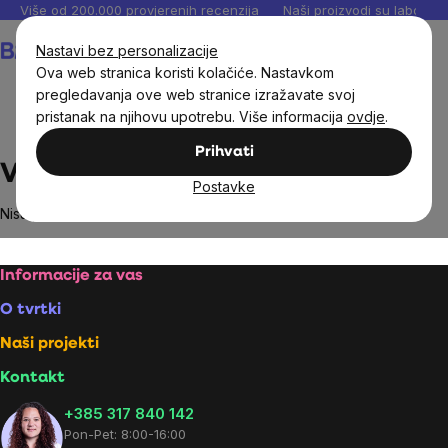
Preskoči
Više od 200.000 provjerenih recenzija
Naši proizvodi su laboratori
na
Košarica
Nastavi bez personalizacije
sadržaj
Ova web stranica koristi kolačiće. Nastavkom
pregledavanja ove web stranice izražavate svoj
pristanak na njihovu upotrebu. Više informacija
ovdje
.
Brands
Vivarini
Prihvati
Vivarini
Postavke
Nisu pronađeni proizvodi marke
Vivarini
...
Footer
Informacije za vas
O tvrtki
Naši projekti
Kontakt
+385 317 840 142
Pon-Pet: 8:00-16:00