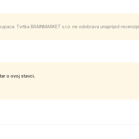
e kupaca. Tvrtka BRAINMARKET s.r.o. ne odobrava unaprijed recenzij
tar o ovoj stavci.