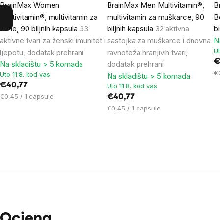
BrainMax Women
BrainMax Men Multivitamin®,
B
Multivitamin®, multivitamin za
multivitamin za muškarce, 90
B
žene, 90 biljnih kapsula
33
biljnih kapsula
32 aktivna
b
aktivne tvari za ženski imunitet i
sastojka za muškarce i dnevna
N
Ut
ljepotu, dodatak prehrani
ravnoteža hranjivih tvari,
€
Na skladištu > 5 komada
dodatak prehrani
Ci
€
Uto 11.8. kod vas
Na skladištu > 5 komada
mj
€40,77
Uto 11.8. kod vas
Cijena
€0,45 / 1 capsule
€40,77
mjere:
Cijena
€0,45 / 1 capsule
mjere:
Ocjena