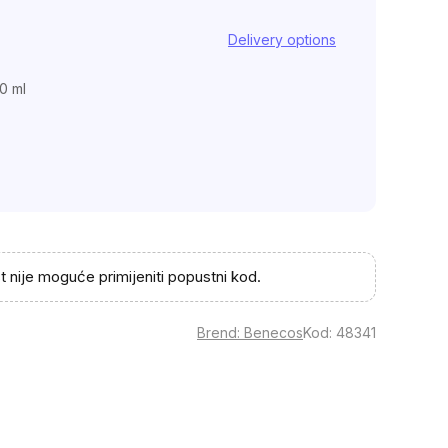
Delivery options
00 ml
 nije moguće primijeniti popustni kod.
Brend:
Benecos
Kod:
48341