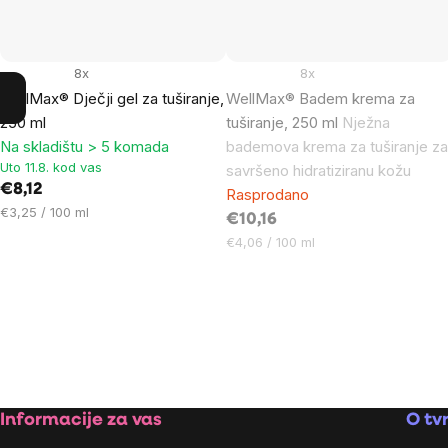
8x
8x
WellMax® Dječji gel za tuširanje,
WellMax® Badem krema za
250 ml
tuširanje, 250 ml
Nježna
Na skladištu > 5 komada
bademova krema za tuširanje z
Uto 11.8. kod vas
savršeno hidratiziranu kožu
€8,12
Rasprodano
Cijena
€3,25 / 100 ml
€10,16
mjere:
Cijena
€4,06 / 100 ml
mjere:
Footer
Informacije za vas
O tvr