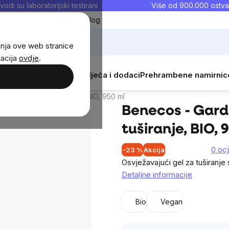
vodi su laboratorijski testirani
Više od 900.000 ostva
Moji favoriti
Blog
anja ove web stranice
macija
ovdje
.
, BIO, 950 ml
i
Žene
Djeca
Sportska odjeća i dodaci
Prehrambene namirnic
usija
Slični proizvodi
iteljski gel za tuširanje, BIO, 950 ml
Benecos - Garde
tuširanje, BIO, 
0 oc
–23 %
Akcija
Osvježavajući gel za tuširanje 
Detaljne informacije
Bio
Vegan