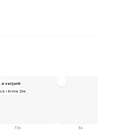
še varijanti
Ras
ce i krvne žile
72x
5x