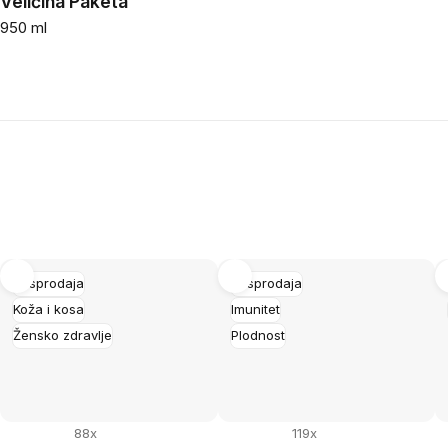
Veličina Paketa
950 ml
Rasprodaja
Rasprodaja
Koža i kosa
Imunitet
Žensko zdravlje
Plodnost
88x
119x