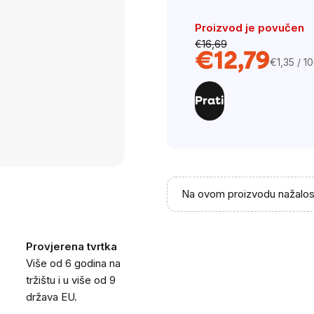
Proizvod je povučen
€16,69
€12,79
€1,35 / 1
Cijena
mjere:
Prati
Na ovom proizvodu nažalost
Provjerena tvrtka
Više od 6 godina na
tržištu i u više od 9
država EU.