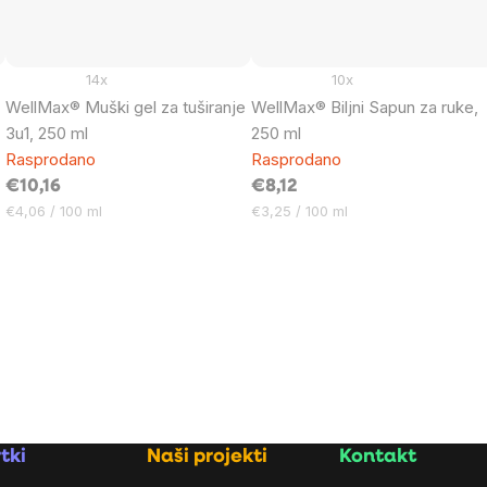
14x
10x
WellMax® Muški gel za tuširanje
WellMax® Biljni Sapun za ruke,
3u1, 250 ml
250 ml
a
Rasprodano
Rasprodano
€10,16
€8,12
Cijena
Cijena
€4,06 / 100 ml
€3,25 / 100 ml
mjere:
mjere:
tki
Naši projekti
Kontakt