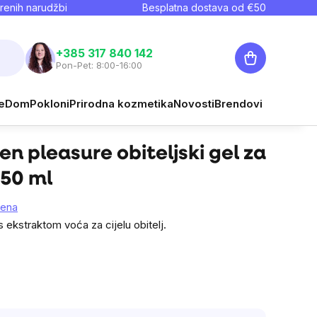
renih narudžbi
Besplatna dostava od €
50
Košarica
+385 317 840 142
Pon-Pet: 8:00-16:00
€12,79
e
Dom
Pokloni
Prirodna kozmetika
Novosti
Brendovi
Prati
Cijena mjere:
€1,35 / 100 ml
n pleasure obiteljski gel za
950 ml
jena
s ekstraktom voća za cijelu obitelj.