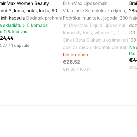
rainMax Women Beauty
BrainMax Liposomalni
Bra
omb®, kosa, nokti, koža, 90
Vitaminski Kompleks za djecu,
285
iljnih kapsula
Dodatak prehrani
Podrška Imunitetu, jagoda, 200
Naj
a skladištu > 5 komada
ml
BrainMax Liquid Liposomal
doz
o 11.8. kod vas
Immunity Kids, vitamin C, D,
D3 
24,44
Cink i Beta Glukani u optimalnoj
100
jena
0,27 / 1 capsule
dozi za djecu, dodatak prehrani
Na 
ere:
Uto 
Rasprodano
€4
€28,52
Cij
€16,
Cijena
€14,26 / 100 ml
mjer
mjere: