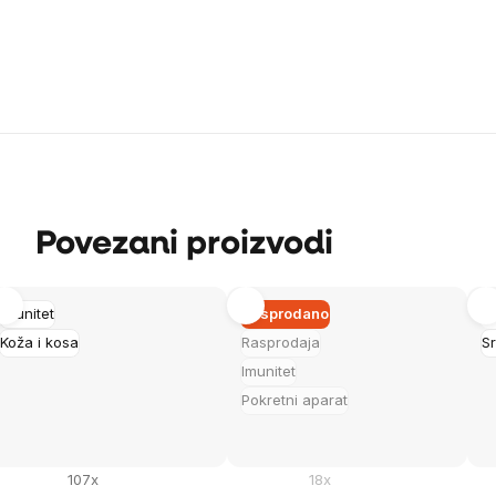
Povezani proizvodi
Imunitet
Rasprodano
Vi
Koža i kosa
Rasprodaja
Sr
Imunitet
Pokretni aparat
107x
18x