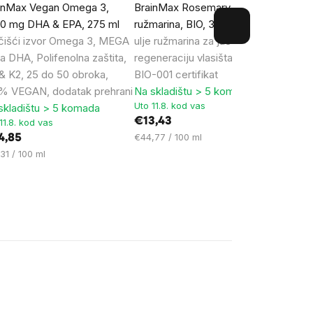
inMax Vegan Omega 3,
BrainMax Rosemary oil, ulje
WellM
0 mg DHA & EPA, 275 ml
ružmarina, BIO, 30 ml
Ljekovito
tušir
čišći izvor Omega 3, MEGA
ulje ružmarina za jačanje kose i
Rasp
a DHA, Polifenolna zaštita,
regeneraciju vlasišta, *CZ-
€10,
& K2, 25 do 50 obroka,
BIO-001 certifikat
Cijen
€4,06 
mjere:
% VEGAN, dodatak prehrani
Na skladištu > 5 komada
Uto 11.8. kod vas
skladištu > 5 komada
€13,43
11.8. kod vas
Cijena
€44,77 / 100 ml
4,85
mjere:
ena
31 / 100 ml
e: