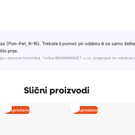
as (Pon–Pet, 8–16). Trebate li pomoć pri odabiru ili se samo želite 
to prije.
enja i stavove korisnika. Tvrtka BRAINMARKET s.r.o. unaprijed ne odobrava
Slični proizvodi
Rasprodano
Rasprodano