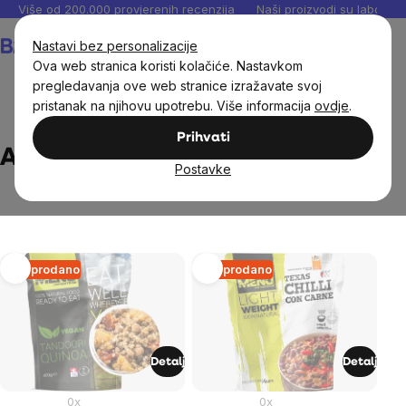
Preskoči
Više od 200.000 provjerenih recenzija
Naši proizvodi su laboratori
na
Košarica
Nastavi bez personalizacije
sadržaj
Ova web stranica koristi kolačiće. Nastavkom
pregledavanja ove web stranice izražavate svoj
pristanak na njihovu upotrebu. Više informacija
ovdje
.
Brands
Adventure Menu
Prihvati
Adventure Menu
Postavke
List
Rasprodano
Rasprodano
of
products
Detalj
Detalj
0x
0x