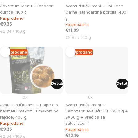
Adventure Menu - Tandoori
Avanturistički meni - Chilli con
quinoa, 400 g
Carne, standardna porcija, 400
Rasprodano
g
Rasprodano
€9,35
Cijena
€11,39
€2,34 / 100 g
mjere:
Cijena
€2,85 / 100 g
mjere:
Rasprodano
Rasprodano
Detalj
Detalj
0x
0x
Avanturistički meni - Polpete s
Avanturistički meni -
basmati umakom i umakom od
Samozagrijavajući SET 3x30 g +
rajčice, 400 g
2x60 g + Vrećica sa
Rasprodano
zatvaračem
Rasprodano
€9,35
Cijena
€10,16
€2,34 / 100 g