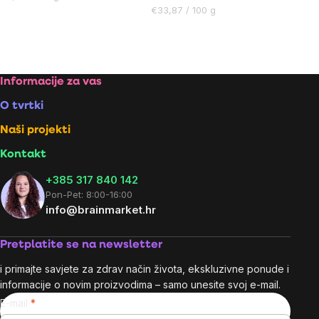
mjere:
Cijena
€33,87 / 100 g
mjere:
Listing
controls
Footer
Informacije za vas
O tvrtki
Naši projekti
Kontakt
+385 317 840 142
Pon-Pet: 8:00-16:00
info@brainmarket.hr
Pretplatite se na newsletter
i primajte savjete za zdrav način života, ekskluzivne ponude i
informacije o novim proizvodima – samo unesite svoj e-mail.
E-mail