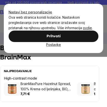
Preskoči
Više od 200.000 provjerenih recenzija
Naši proizvodi su laboratori
na
Košarica
Nastavi bez personalizacije
sadržaj
Ova web stranica koristi kolačiće. Nastavkom
pregledavanja ove web stranice izražavate svoj
pristanak na njihovu upotrebu. Više informacija
ovdje
.
Prehrambene namirnice
Orašasti namazi, džemovi i
Prihvati
marmelade
BIO kremovi od lješnjaka BrainMax
Postavke
BIO kremovi od lješnjaka
BrainMax
NAJPRODAVANIJE
High-contrast mode
BrainMaxPure Hazelnut Spread,
BrainMa
100% Krema od lješnjaka, BIO,
od lješn
250 g
čokolad
7,71 €
12,20 €