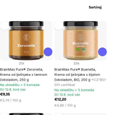
Sortiraj
List
of
products
21x
33x
BrainMax Pure® Zeronella,
BrainMax Pure® Buenella,
Krema od lješnjaka s tamnom
Krema od lješnjaka s bijelom
čokoladom, 250 g
čokoladom, BIO, 250 g
*CZ-BIO-
Na skladištu > 5 komada
001 certifikat
Sri 12.8. kod vas
Na skladištu > 5 komada
Sri 12.8. kod vas
€9,35
Cijena
€12,20
€3,74 / 100 g
mjere:
Cijena
€4,88 / 100 g
mjere: