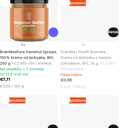
Rasprodano
Detalj
9x
8x
BrainMaxPure Hazelnut Spread,
BrainMax Pure® Buenella,
100% Krema od lješnjaka, BIO,
Krema od lješnjaka s bijelom
250 g
*CZ-BIO-001 certifikat
čokoladom, BIO, 30 g
*CZ-BIO-
Na skladištu > 5 komada
001 certifikat
Sri 12.8. kod vas
Rasprodano
€7,71
€0,98
Cijena
€3,08 / 100 g
Cijena
€3,27 / 100 g
mjere:
mjere:
Rasprodano
Rasprodano