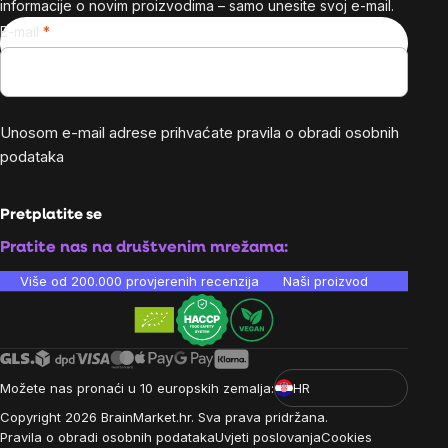
informacije o novim proizvodima – samo unesite svoj e-mail.
E-mail
Unosom e-mail adrese prihvaćate
pravila o obradi osobnih
podataka
Pretplatite se
Pratite nas na društvenim mrežama:
Više od 200.000 provjerenih recenzija
Naši proizvodi su laboratori
Možete nas pronaći u 10 europskih zemalja:
HR
Copyright
2026
BrainMarket.hr. Sva prava pridržana.
Pravila o obradi osobnih podataka
Uvjeti poslovanja
Cookies