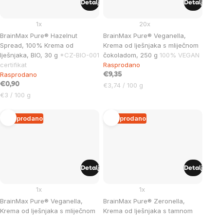
Detalj
Detalj
1x
20x
BrainMax Pure® Hazelnut
BrainMax Pure® Veganella,
Spread, 100% Krema od
Krema od lješnjaka s mliječnom
lješnjaka, BIO, 30 g
*CZ-BIO-001
čokoladom, 250 g
100% VEGAN
certifikat
Rasprodano
Rasprodano
€9,35
€0,90
Cijena
€3,74 / 100 g
Cijena
mjere:
€3 / 100 g
mjere:
Rasprodano
Rasprodano
Detalj
Detalj
1x
1x
BrainMax Pure® Veganella,
BrainMax Pure® Zeronella,
Krema od lješnjaka s mliječnom
Krema od lješnjaka s tamnom