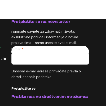
Pretplatite se na newsletter
i primajte savjete za zdrav način života,
ekskluzivne ponude i informacije o novim
proizvodima – samo unesite svoj e-mail.
2
E-mail
t.hr
Unosom e-mail adrese prihvaćate
pravila o
obradi osobnih podataka
Pretplatite se
Pratite nas na društvenim mrežama: