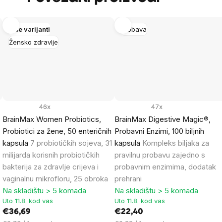
Više varijanti
Probava
Žensko zdravlje
46x
47x
BrainMax Women Probiotics,
BrainMax Digestive Magic®,
Probiotici za žene, 50 enteričnih
Probavni Enzimi, 100 biljnih
kapsula
7 probiotičkih sojeva, 31
kapsula
Kompleks biljaka za
milijarda korisnih probiotičkih
pravilnu probavu zajedno s
bakterija za zdravlje crijeva i
probavnim enzimima, dodatak
vaginalnu mikrofloru, 25 obroka
prehrani
Na skladištu > 5 komada
Na skladištu > 5 komada
Uto 11.8. kod vas
Uto 11.8. kod vas
€36,69
€22,40