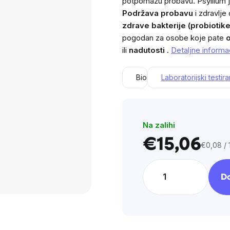
potpomažu probavu.
Psyllium 
is
Podržava probavu
i zdravlje
0,0
zdrave bakterije (probiotike
out
pogodan za osobe koje pate
o
of
ili
nadutosti
.
Detaljne informa
5
stars.
Bio
Laboratorijski testir
Na zalihi
€15,06
€0,08 / 
Cijena
mjere:
Do