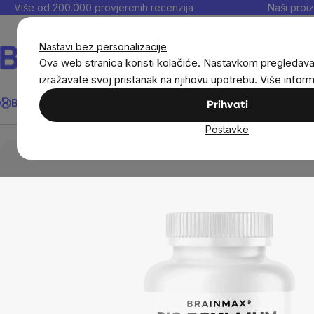
Preskoči
Više od 200.000 provjerenih recenzija
Naši proiz
na
sadržaj
Nastavi bez personalizacije
Ova web stranica koristi kolačiće. Nastavkom pregledav
izražavate svoj pristanak na njihovu upotrebu. Više infor
Traži
BrainMax®
Uštedi
Ciljevi
Dodaci prehrani
Noviteti
Muškarc
Prihvati
Postavke
BrainMax®
BrainMax® dodaci prehrani
Bra