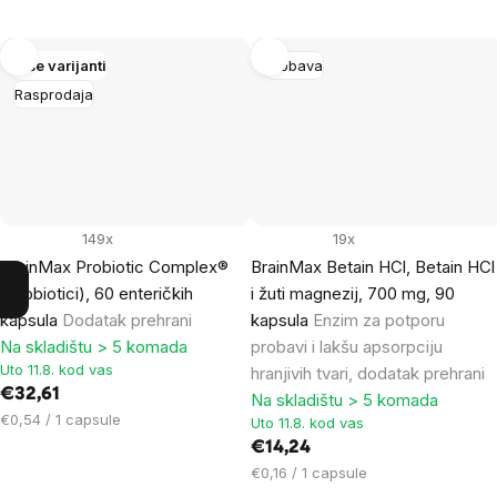
Više varijanti
Probava
Rasprodaja
149x
19x
BrainMax Probiotic Complex®
BrainMax Betain HCl, Betain HCl
(Probiotici), 60 enteričkih
i žuti magnezij, 700 mg, 90
kapsula
Dodatak prehrani
kapsula
Enzim za potporu
Na skladištu > 5 komada
probavi i lakšu apsorpciju
Uto 11.8. kod vas
hranjivih tvari, dodatak prehrani
€32,61
Na skladištu > 5 komada
Cijena
€0,54 / 1 capsule
Uto 11.8. kod vas
mjere:
€14,24
Cijena
€0,16 / 1 capsule
mjere: