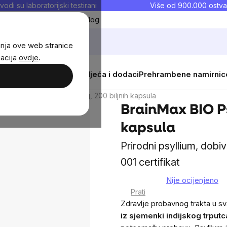
vodi su laboratorijski testirani
Više od 900.000 ostva
Moji favoriti
Blog
anja ove web stranice
macija
ovdje
.
i
Žene
Djeca
Sportska odjeća i dodaci
Prehrambene namirnic
inMax BIO Psyllium, 800 mg, 200 biljnih kapsula
BrainMax BIO Ps
kapsula
Prirodni psyllium, dobi
001 certifikat
Nije ocijenjeno
The
Prati
average
Zdravlje probavnog trakta u sv
product
iz sjemenki indijskog trputc
rating