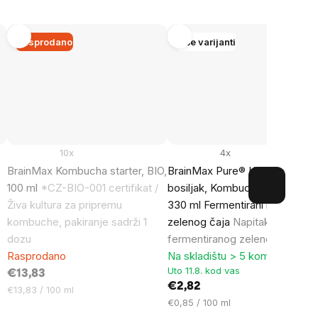
Rasprodano
Više varijanti
10x
4x
BrainMax Kombucha starter, BIO,
BrainMax Pure® Kombucha Sve
100 ml
*CZ-BIO-001 certifikat /
bosiljak, Kombucha, bosiljak,
Živa kultura za pripremu
330 ml Fermentirani napitak od
kombuche, pakiranje sadrži 1
zelenog čaja
Napitak od
dozu
fermentiranog zelenog čaja
Rasprodano
Na skladištu > 5 komada
Uto 11.8. kod vas
€13,83
€2,82
Cijena
€13,83 / 100 ml
Cijena
€0,85 / 100 ml
mjere:
mjere: