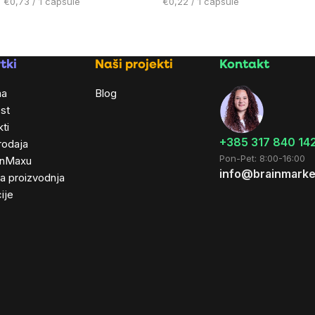
Cijena
Cijena
€0,73 / 1 capsule
€0,22 / 1 capsule
mjere:
mjere:
tki
Naši projekti
Kontakt
ma
Blog
st
ti
+385 317 840 14
rodaja
Pon-Pet: 8:00-16:00
inMaxu
info@brainmarke
ta proizvodnja
ije