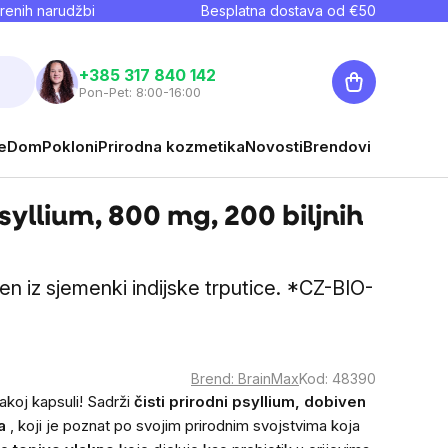
renih narudžbi
Besplatna dostava od €
50
Košarica
+385 317 840 142
Pon-Pet: 8:00-16:00
e
Dom
Pokloni
Prirodna kozmetika
Novosti
Brendovi
yllium, 800 mg, 200 biljnih
ven iz sjemenki indijske trputice. *CZ-BIO-
Brend:
BrainMax
Kod:
48390
akoj kapsuli! Sadrži
čisti prirodni psyllium, dobiven
a
, koji je poznat po svojim prirodnim svojstvima koja