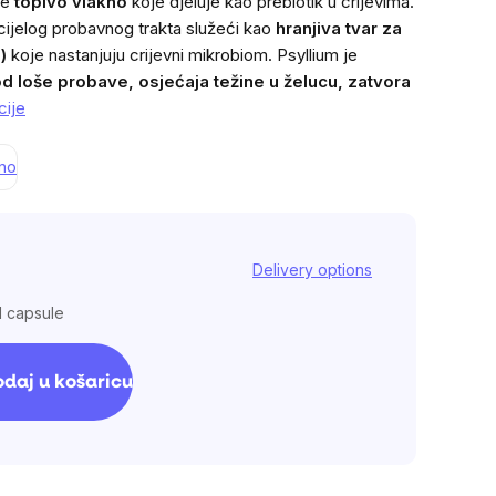
je
topivo vlakno
koje djeluje kao prebiotik u crijevima.
 cijelog probavnog trakta služeći kao
hranjiva tvar za
)
koje nastanjuju crijevni mikrobiom. Psyllium je
d loše probave, osjećaja težine u želucu,
zatvora
cije
ano
Delivery options
1 capsule
daj u košaricu