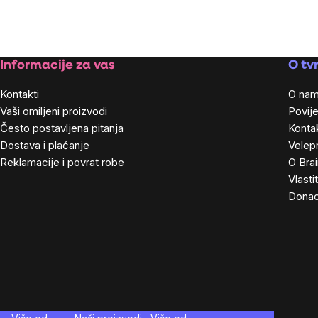
Footer
Informacije za vas
O tvr
Kontakti
O na
Vaši omiljeni proizvodi
Povije
Često postavljena pitanja
Kontak
Dostava i plaćanje
Velep
Reklamacije i povrat robe
O Bra
Vlasti
Donac