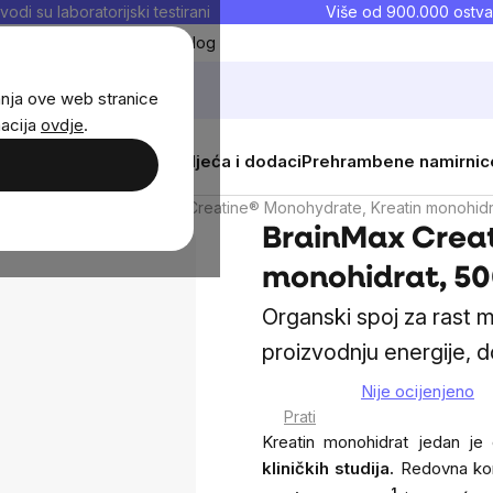
vodi su laboratorijski testirani
Više od 900.000 ostva
Moji favoriti
Blog
anja ove web stranice
macija
ovdje
.
i
Žene
Djeca
Sportska odjeća i dodaci
Prehrambene namirnic
nokiseline
BrainMax Creatine® Monohydrate, Kreatin monohidr
BrainMax Creat
monohidrat, 50
Organski spoj za rast 
proizvodnju energije, 
Nije ocijenjeno
The
Prati
average
Kreatin monohidrat jedan je 
product
kliničkih studija.
Redovna ko
rating
1