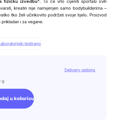
 fizičku izvedbu
.
To će vrlo cijeniti sportaši svih
varati, kreatin nije namijenjen samo bodybuilderima –
vatko tko želi učinkovito podržati svoje tijelo. Proizvod
 prikladan i za vegane.
Laboratorijski testirano
Delivery options
0 g
daj u košaricu