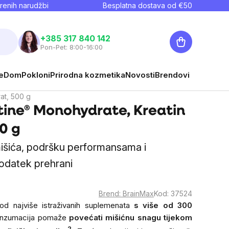
renih narudžbi
Besplatna dostava od €
50
Košarica
+385 317 840 142
Pon-Pet: 8:00-16:00
e
Dom
Pokloni
Prirodna kozmetika
Novosti
Brendovi
at, 500 g
ine® Monohydrate, Kreatin
0 g
mišića, podršku performansama i
dodatek prehrani
Brend:
BrainMax
Kod:
37524
od najviše istraživanih suplemenata
s više od 300
nzumacija pomaže
povećati mišićnu snagu tijekom
2