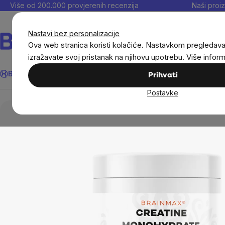
Preskoči
Više od 200.000 provjerenih recenzija
Naši proiz
na
sadržaj
Nastavi bez personalizacije
Ova web stranica koristi kolačiće. Nastavkom pregledav
izražavate svoj pristanak na njihovu upotrebu. Više infor
Traži
BrainMax®
Uštedi
Ciljevi
Dodaci prehrani
Noviteti
Muškarc
Prihvati
Postavke
BrainMax®
BrainMax® dodaci prehrani
Ami