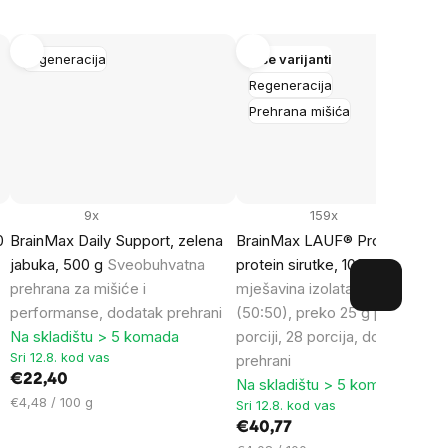
Regeneracija
Više varijanti
Regeneracija
Prehrana mišića
9x
159x
0
BrainMax Daily Support, zelena
BrainMax LAUF® Protein, nativ
n
jabuka, 500 g
Sveobuhvatna
protein sirutke, 1000 g
Idealna
prehrana za mišiće i
mješavina izolata i koncentrata
performanse, dodatak prehrani
(50:50), preko 25 g proteina p
Na skladištu > 5 komada
porciji, 28 porcija, dodatak
Sri 12.8. kod vas
prehrani
€22,40
Na skladištu > 5 komada
Cijena
€4,48 / 100 g
Sri 12.8. kod vas
mjere:
€40,77