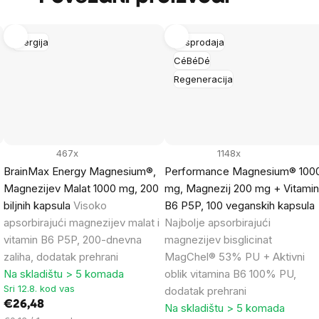
Energija
Rasprodaja
CéBéDé
Regeneracija
467x
1148x
,
BrainMax Energy Magnesium®,
Performance Magnesium® 100
Magnezijev Malat 1000 mg, 200
mg, Magnezij 200 mg + Vitami
biljnih kapsula
Visoko
B6 P5P, 100 veganskih kapsula
apsorbirajući magnezijev malat i
Najbolje apsorbirajući
vitamin B6 P5P, 200-dnevna
magnezijev bisglicinat
zaliha, dodatak prehrani
MagChel® 53% PU + Aktivni
Na skladištu > 5 komada
oblik vitamina B6 100% PU,
Sri 12.8. kod vas
dodatak prehrani
€26,48
Na skladištu > 5 komada