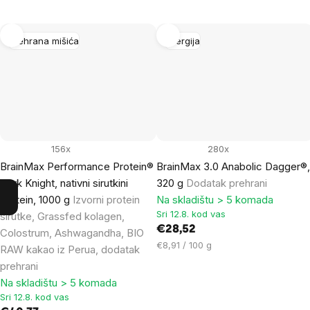
Prehrana mišića
Energija
156x
280x
BrainMax Performance Protein®
BrainMax 3.0 Anabolic Dagger®
Dark Knight, nativni sirutkini
320 g
Dodatak prehrani
protein, 1000 g
Izvorni protein
Na skladištu > 5 komada
Sri 12.8. kod vas
sirutke, Grassfed kolagen,
€28,52
Colostrum, Ashwagandha, BIO
Cijena
€8,91 / 100 g
RAW kakao iz Perua, dodatak
mjere:
prehrani
Na skladištu > 5 komada
Sri 12.8. kod vas