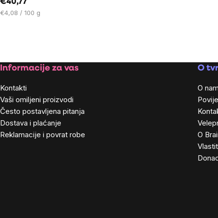
€40,77
Cijena
€4,08 / 100 g
mjere:
Footer
Informacije za vas
O tvr
Kontakti
O na
Vaši omiljeni proizvodi
Povije
Često postavljena pitanja
Kontak
Dostava i plaćanje
Velep
Reklamacije i povrat robe
O Bra
Vlasti
Donac