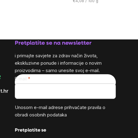
Cijena
€4,08 / 100 g
mjere:
Pretplatite se na newsletter
i primajte savjete za zdrav način života,
ekskluzivne ponude i informacije o novim
proizvodima – samo unesite svoj e-mail.
2
E-mail
t.hr
Unosom e-mail adrese prihvaćate
pravila o
obradi osobnih podataka
Pretplatite se