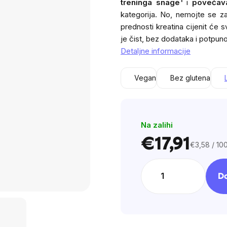
treninga snage
i
povećava
is
kategorija. No, nemojte se za
0,0
prednosti kreatina cijenit će s
out
je čist, bez dodataka i potpuno
of
Detaljne informacije
5
stars.
Vegan
Bez glutena
Na zalihi
€17,91
€3,58 / 10
Cijena
mjere:
Do