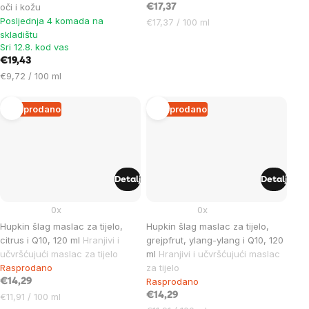
oči i kožu
€17,37
Posljednja 4 komada na
Cijena
€17,37 / 100 ml
skladištu
mjere:
Sri 12.8. kod vas
€19,43
Cijena
€9,72 / 100 ml
mjere:
Rasprodano
Rasprodano
Detalj
Detalj
0x
0x
Hupkin šlag maslac za tijelo,
Hupkin šlag maslac za tijelo,
citrus i Q10, 120 ml
Hranjivi i
grejpfrut, ylang-ylang i Q10, 120
učvršćujući maslac za tijelo
ml
Hranjivi i učvršćujući maslac
Rasprodano
za tijelo
Rasprodano
€14,29
Cijena
€14,29
€11,91 / 100 ml