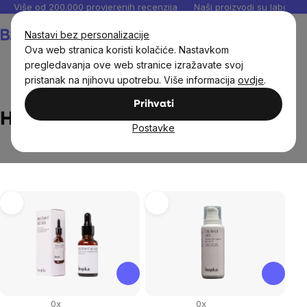
Preskoči
Više od 200.000 provjerenih recenzija
Naši proizvodi su laboratori
na
Košarica
Nastavi bez personalizacije
sadržaj
Ova web stranica koristi kolačiće. Nastavkom
pregledavanja ove web stranice izražavate svoj
pristanak na njihovu upotrebu. Više informacija
ovdje
.
Brands
Herbs by Hupka
Prihvati
Herbs by Hupka
Postavke
List
of
products
0x
0x