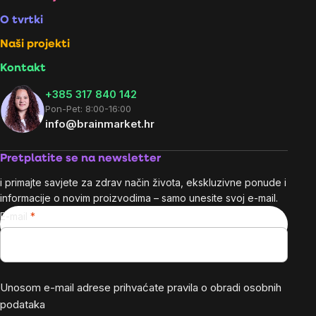
Footer
O tvrtki
Naši projekti
Kontakt
+385 317 840 142
Pon-Pet: 8:00-16:00
info@brainmarket.hr
Pretplatite se na newsletter
i primajte savjete za zdrav način života, ekskluzivne ponude i
informacije o novim proizvodima – samo unesite svoj e-mail.
E-mail
Unosom e-mail adrese prihvaćate
pravila o obradi osobnih
podataka