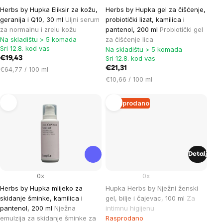
Herbs by Hupka Eliksir za kožu,
Herbs by Hupka gel za čišćenje,
geranija i Q10, 30 ml
Uljni serum
probiotički lizat, kamilica i
za normalnu i zrelu kožu
pantenol, 200 ml
Probiotički gel
Na skladištu > 5 komada
za čišćenje lica
Sri 12.8. kod vas
Na skladištu > 5 komada
Sri 12.8. kod vas
€19,43
Cijena
€21,31
€64,77 / 100 ml
mjere:
Cijena
€10,66 / 100 ml
mjere:
Rasprodano
Detalj
0x
0x
Herbs by Hupka mlijeko za
Hupka Herbs by Nježni ženski
skidanje šminke, kamilica i
gel, bilje i čajevac, 100 ml
Za
pantenol, 200 ml
Nježna
intimnu higijenu
emulzija za skidanje šminke za
Rasprodano