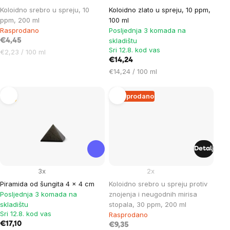
Koloidno srebro u spreju, 10
Koloidno zlato u spreju, 10 ppm,
ppm, 200 ml
100 ml
Rasprodano
Posljednja 3 komada na
skladištu
€4,45
Sri 12.8. kod vas
Cijena
€2,23 / 100 ml
€14,24
mjere:
Cijena
€14,24 / 100 ml
mjere:
Tip
Rasprodano
Detalj
3x
2x
Piramida od šungita 4 x 4 cm
Koloidno srebro u spreju protiv
Posljednja 3 komada na
znojenja i neugodnih mirisa
skladištu
stopala, 30 ppm, 200 ml
Sri 12.8. kod vas
Rasprodano
€17,10
€9,35