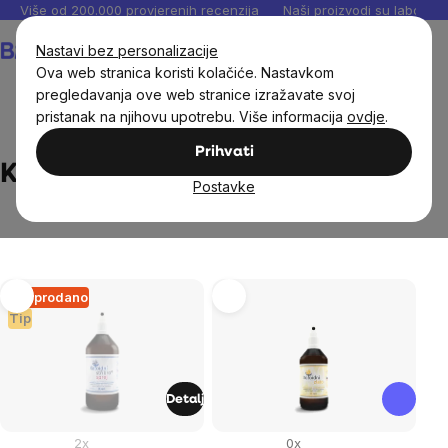
Preskoči
Više od 200.000 provjerenih recenzija
Naši proizvodi su laboratori
na
Košarica
Nastavi bez personalizacije
sadržaj
Ova web stranica koristi kolačiće. Nastavkom
pregledavanja ove web stranice izražavate svoj
pristanak na njihovu upotrebu. Više informacija
ovdje
.
Brands
Koloidní stříbro s.r.o.
Prihvati
Koloidní stříbro s.r.o.
Postavke
List
Rasprodano
Tip
of
products
Detalj
2x
0x