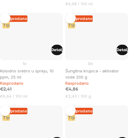
Cijena
€4,68 / 100 ml
mjere:
Rasprodano
Rasprodano
Tip
Tip
Detalj
Detalj
1x
0x
Koloidno srebro u spreju, 10
Šungitna krupica - aktivator
ppm, 25 ml
vode 200 g
Rasprodano
Rasprodano
€2,41
€4,86
Cijena
Cijena
€9,64 / 100 ml
€2,43 / 100 g
mjere:
mjere:
Rasprodano
Rasprodano
Tip
Tip