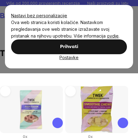
Preskoči
Više od 200.000 provjerenih recenzija
Naši proizvodi su laboratori
na
Košarica
Nastavi bez personalizacije
sadržaj
Ova web stranica koristi kolačiće. Nastavkom
pregledavanja ove web stranice izražavate svoj
pristanak na njihovu upotrebu. Više informacija
ovdje
.
Brands
Tweek
Prihvati
Tweek
Postavke
List
of
products
0x
0x