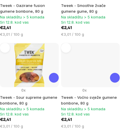
Tweek - Gazirane fusion
Tweek - Smoothie žvače
gumene bombone, 80 g
gumene gume, 80 g
Na skladištu > 5 komada
Na skladištu > 5 komada
Sri 12.8. kod vas
Sri 12.8. kod vas
€2,41
€2,41
Cijena
Cijena
€3,01 / 100 g
€3,01 / 100 g
mjere:
mjere:
0x
0x
Tweek - Sour supreme gumene
Tweek - Voćno svježe gumene
bombone, 80 g
bombone, 80 g
Na skladištu > 5 komada
Na skladištu > 5 komada
Sri 12.8. kod vas
Sri 12.8. kod vas
€2,41
€2,41
Cijena
Cijena
€3,01 / 100 g
€3,01 / 100 g