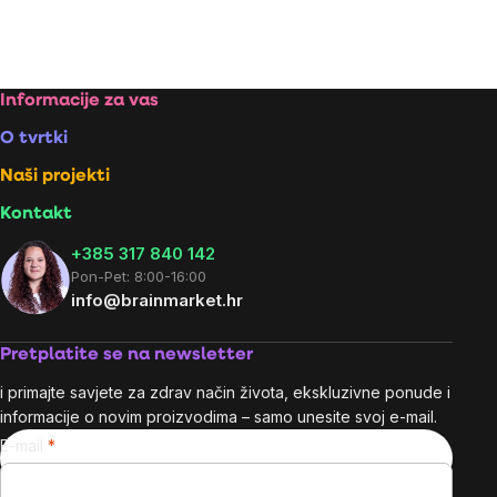
mjere:
mjere:
Listing
controls
Footer
Informacije za vas
O tvrtki
Naši projekti
Kontakt
+385 317 840 142
Pon-Pet: 8:00-16:00
info@brainmarket.hr
Pretplatite se na newsletter
i primajte savjete za zdrav način života, ekskluzivne ponude i
informacije o novim proizvodima – samo unesite svoj e-mail.
E-mail