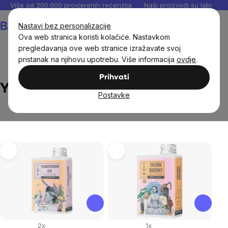
Preskoči
Više od 200.000 provjerenih recenzija
Naši proizvodi su laboratori
na
Košarica
Nastavi bez personalizacije
sadržaj
Ova web stranica koristi kolačiće. Nastavkom
pregledavanja ove web stranice izražavate svoj
pristanak na njihovu upotrebu. Više informacija
ovdje
.
Brands
YAYA
Prihvati
YAYA
Postavke
List
Tip
of
products
2x
1x