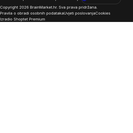
Copyright
2026
BrainMarket.hr. Sva prava pridržana.
Pravila o obradi osobnih podataka
Uvjeti poslovanja
Cookies
Izradio Shoptet Premium