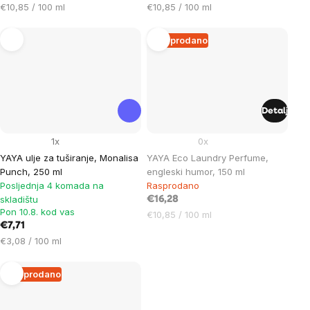
Cijena
Cijena
€10,85 / 100 ml
€10,85 / 100 ml
mjere:
mjere:
Rasprodano
Detalj
1x
0x
YAYA ulje za tuširanje, Monalisa
YAYA Eco Laundry Perfume,
Punch, 250 ml
engleski humor, 150 ml
Posljednja 4 komada na
Rasprodano
skladištu
€16,28
Pon 10.8. kod vas
Cijena
€10,85 / 100 ml
€7,71
mjere:
Cijena
€3,08 / 100 ml
mjere:
Rasprodano