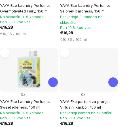
YAYA Eco Laundry Perfume,
YAYA Eco Laundry Perfume,
Overmotivated Fairy, 150 ml
Salonek baroness, 150 ml
Na skladištu > 5 komada
Posljednja 3 komada na
Pon 10.8. kod vas
skladištu
Pon 10.8. kod vas
€16,28
Cijena
€16,28
€10,85 / 100 ml
mjere:
Cijena
€10,85 / 100 ml
mjere:
0x
0x
YAYA Eco Laundry Perfume,
YAYA Eko parfem za pranje,
Sweet idleness, 150 ml
Virtualni kauboj, 150 ml
Na skladištu > 5 komada
Posljednji komad na skladištu
Pon 10.8. kod vas
Pon 10.8. kod vas
€16,28
€16,28