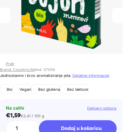
5
stars.
Prati
Brend:
CountryLife
Kod:
37059
Jednostavno i brzo aromatiziranje jela.
Detaljne informacije
Bio
Vegan
Bez glutena
Bez laktoze
Na zalihi
Delivery options
€1,59
€2,41 / 100 g
Cijena
mjere:
Dodaj u košaricu