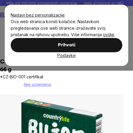
Preskoči
Više od 200.000 provjerenih recenzija
Naši proizvodi su laboratori
na
Košarica
Nastavi bez personalizacije
sadržaj
Ova web stranica koristi kolačiće. Nastavkom
pregledavanja ove web stranice izražavate svoj
pristanak na njihovu upotrebu. Više informacija
ovdje
.
Prehrambene namirnice
Umaci, začini i začinske
Prihvati
mješavine
Postavke
CountryLife - Juha od povrća, kocke, BIO,
66 g
*CZ-BIO-001 certifikat
Nije ocijenjeno
The
average
product
rating
is
0,0
out
of