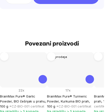
Povezani proizvodi
Rasprodaja
22x
17x
BrainMax Pure® Garlic
BrainMax Pure® Turmeric
BrainMax P
Powder, BIO češnjak u prahu,
Powder, Kurkuma BIO prah,
prah, 100 
100 g
*CZ-BIO-001 certifikat
100 g
*CZ-BIO-001 certifikat
certifikat
Na skladištu > 5 komada
Na skladištu > 5 komada
Na skladiš