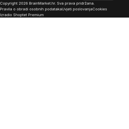
Copyright
2026
BrainMarket.hr. Sva prava pridržana.
Pravila o obradi osobnih podataka
Uvjeti poslovanja
Cookies
Izradio Shoptet Premium