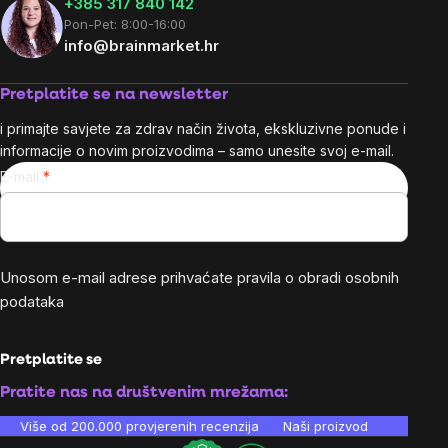
+385 317 840 142
Pon-Pet: 8:00-16:00
info@brainmarket.hr
Pretplatite se na newsletter
i primajte savjete za zdrav način života, ekskluzivne ponude i
informacije o novim proizvodima – samo unesite svoj e-mail.
E-mail
Unosom e-mail adrese prihvaćate
pravila o obradi osobnih
podataka
Pretplatite se
Pratite nas na društvenim mrežama:
Više od 200.000 provjerenih recenzija
Naši proizvodi su laboratori