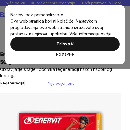
Preskoči
Više od 200.000 provjerenih recenzija
Naši proizvodi su laboratori
na
Košarica
Nastavi bez personalizacije
sadržaj
Ova web stranica koristi kolačiće. Nastavkom
pregledavanja ove web stranice izražavate svoj
pristanak na njihovu upotrebu. Više informacija
ovdje
.
Ciljevi
Trening i sport
Prihvati
Postavke
Enervit R2 napitak za oporavak, naranča,
50 g
Obnavljanje snage i podrška regeneraciji nakon napornog
treninga
Regeneracija
Nije ocijenjeno
The
average
product
rating
is
0,0
out
of