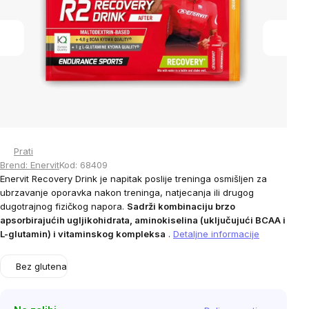
5
stars.
Prati
Brend:
Enervit
Kod:
68409
Enervit Recovery Drink je napitak poslije treninga osmišljen za
ubrzavanje oporavka nakon treninga, natjecanja ili drugog
dugotrajnog fizičkog napora.
Sadrži kombinaciju brzo
apsorbirajućih ugljikohidrata, aminokiselina (uključujući BCAA i
L-glutamin) i vitaminskog kompleksa
.
Detaljne informacije
Bez glutena