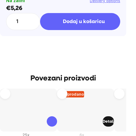
Na zalihi
Delivery options
€5,26
Cijena
mjere:
Dodaj u košaricu
Povezani proizvodi
Rasprodano
Detalj
25x
6x