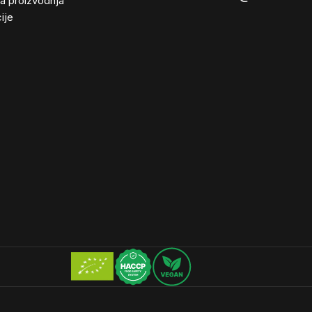
ta proizvodnja
ije