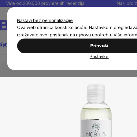
Preskoči
Više od 200.000 provjerenih recenzija
Naši proiz
na
sadržaj
Nastavi bez personalizacije
Ova web stranica koristi kolačiće. Nastavkom pregledav
izražavate svoj pristanak na njihovu upotrebu. Više infor
Traži
BrainMax®
Uštedi
Ciljevi
Dodaci prehrani
Noviteti
Muškarc
Prihvati
Postavke
Djeca
Dječja kozmetika
Nobilis Tilia Dječj