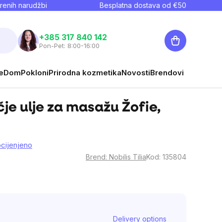
renih narudžbi
Besplatna dostava od €
50
Košarica
+385 317 840 142
Pon-Pet: 8:00-16:00
e
Dom
Pokloni
Prirodna kozmetika
Novosti
Brendovi
ečje ulje za masažu Žofie,
ocijenjeno
Brend:
Nobilis Tilia
Kod:
135804
Delivery options