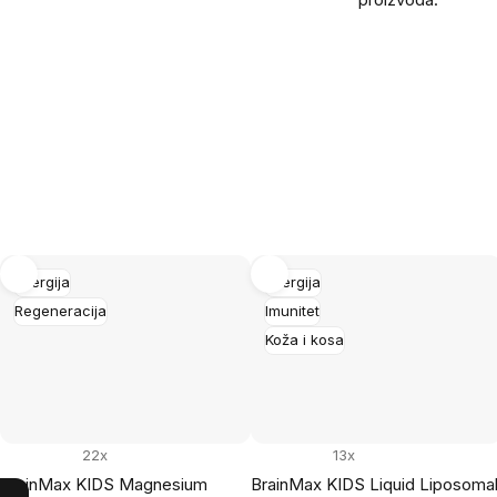
Energija
Energija
Regeneracija
Imunitet
Koža i kosa
22x
13x
BrainMax KIDS Magnesium
BrainMax KIDS Liquid Liposoma