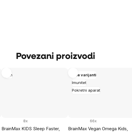
Povezani proizvodi
San
Više varijanti
Imunitet
Pokretni aparat
8x
66x
l
BrainMax KIDS Sleep Faster,
BrainMax Vegan Omega Kids,