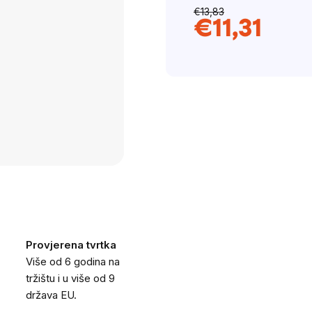
€13,83
of
€11,31
5
Cijena
stars.
mjere:
Provjerena tvrtka
Više od 6 godina na
tržištu i u više od 9
država EU.