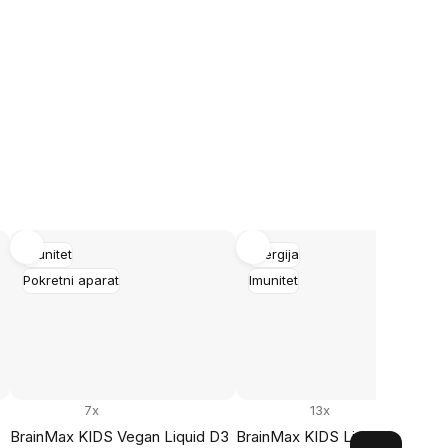
Imunitet
Energija
Pokretni aparat
Imunitet
7x
13x
BrainMax KIDS Vegan Liquid D3
BrainMax KIDS Liquid Liposom