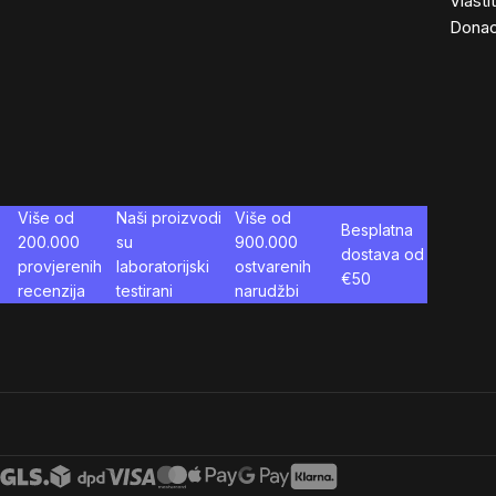
Vlasti
Donac
Više od
Naši proizvodi
Više od
Besplatna
200.000
su
900.000
dostava od
provjerenih
laboratorijski
ostvarenih
€
50
recenzija
testirani
narudžbi