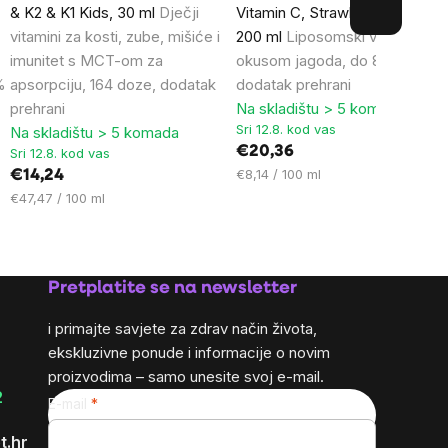
& K2 & K1 Kids, 30 ml
Dječji
Vitamin C, Strawberry, 500mg,
vitamini za kosti, zube, mišiće i
200 ml
Liposomski vitamin C s
imunitet s MCT-om za
okusom jagoda, do 80 doza,
%
apsorpciju, 164 doze, dodatak
dodatak prehrani
prehrani
Na skladištu > 5 komada
Sri 12.8. kod vas
Na skladištu > 5 komada
€20,36
Sri 12.8. kod vas
Cijena
€8,14 / 100 ml
€14,24
mjere:
Cijena
€47,47 / 100 ml
mjere:
Pretplatite se na newsletter
i primajte savjete za zdrav način života,
ekskluzivne ponude i informacije o novim
proizvodima – samo unesite svoj e-mail.
2
E-mail
t.hr