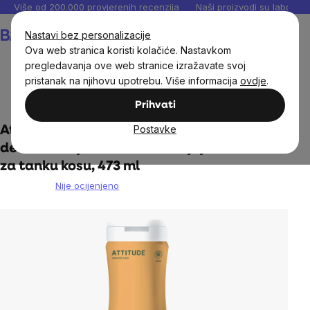
Preskoči
Više od 200.000 provjerenih recenzija
Naši proizvodi su laboratori
na
Košarica
Nastavi bez personalizacije
sadržaj
Ova web stranica koristi kolačiće. Nastavkom
pregledavanja ove web stranice izražavate svoj
pristanak na njihovu upotrebu. Više informacija
ovdje
.
Prirodna kozmetika
Njega kose
Prihvati
Postavke
Attitude - Prirodni šampon s
detoksikacijskim učinkom - sjaj i volumen
za tanku kosu, 473 ml
Nije ocijenjeno
The
average
product
rating
is
0,0
out
of
5