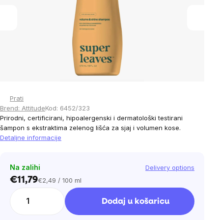
stars.
Prati
Brend:
Attitude
Kod:
6452/323
Prirodni, certificirani, hipoalergenski i dermatološki testirani
šampon s ekstraktima zelenog lišća za sjaj i volumen kose.
Detaljne informacije
Na zalihi
Delivery options
€11,79
€2,49 / 100 ml
Cijena
mjere:
Dodaj u košaricu