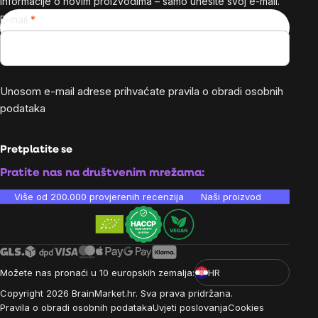
informacije o novim proizvodima – samo unesite svoj e-mail.
E-mail
Unosom e-mail adrese prihvaćate
pravila o obradi osobnih
podataka
Pretplatite se
Pratite nas na društvenim mrežama:
Više od 200.000 provjerenih recenzija
Naši proizvodi su laboratori
Možete nas pronaći u 10 europskih zemalja:
HR
Copyright
2026
BrainMarket.hr. Sva prava pridržana.
Pravila o obradi osobnih podataka
Uvjeti poslovanja
Cookies