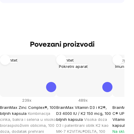
Povezani proizvodi
Imunitet
Imunitet
Energija
Pokretni aparat
Imunitet
239x
489x
BrainMax Zinc Complex®, 100
BrainMax Vitamin D3 i K2®,
BrainMax L
biljnih kapsula
Kombinacija
D3 4000 IU / K2 150 mcg, 100
C® UPGRAD
cinka, bakra i selena u visoko
biljnih kapsula
Visoka doza
Vitamin C, 
bioraspoloživim oblicima, 100
D3 i patentirani oblik K2 kao
kapsula
Do
doza, dodatak prehrani
MK-7 K2VITAL®DELTA, 100
Na skladiš