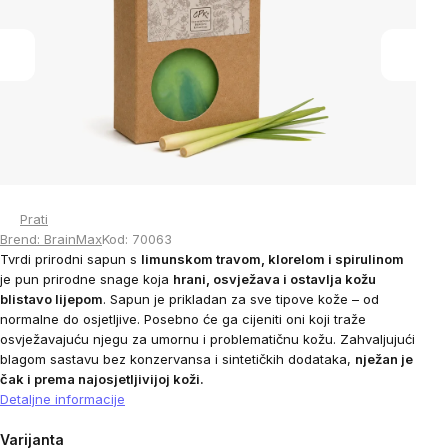
5
stars.
Prati
Brend:
BrainMax
Kod:
70063
Tvrdi prirodni sapun s
limunskom travom, klorelom i spirulinom
je pun prirodne snage koja
hrani, osvježava i ostavlja kožu
blistavo lijepom
. Sapun je prikladan za sve tipove kože – od
normalne do osjetljive. Posebno će ga cijeniti oni koji traže
osvježavajuću njegu za umornu i problematičnu kožu. Zahvaljujući
blagom sastavu bez konzervansa i sintetičkih dodataka,
nježan je
čak i prema najosjetljivijoj koži.
Detaljne informacije
Varijanta