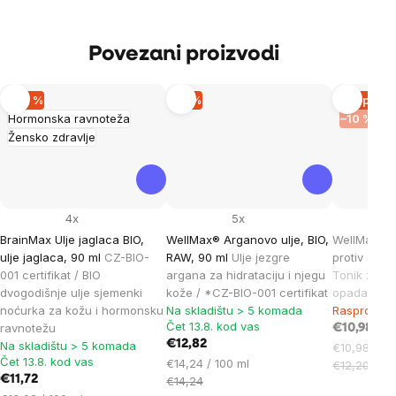
Povezani proizvodi
–20 %
–9 %
Rasprod
Hormonska ravnoteža
–10 %
Žensko zdravlje
4x
5x
BrainMax Ulje jaglaca BIO,
WellMax® Arganovo ulje, BIO,
WellMax® Ko
ulje jaglaca, 90 ml
CZ-BIO-
RAW, 90 ml
Ulje jezgre
protiv opad
001 certifikat / BIO
argana za hidrataciju i njegu
Tonik za ras
dvogodišnje ulje sjemenki
kože / *CZ-BIO-001 certifikat
opadanja k
noćurka za kožu i hormonsku
Na skladištu > 5 komada
Rasprodan
Čet 13.8. kod vas
ravnotežu
€10,98
€12,82
Na skladištu > 5 komada
Cijena
€10,98 / 10
Čet 13.8. kod vas
Cijena
€14,24 / 100 ml
mjere:
€12,20
€11,72
mjere:
€14,24