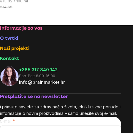
Cijena
€13,02 / 100 ml
mjere:
€14,65
Footer
Informacije za vas
O tvrtki
Naši projekti
Kontakt
+385 317 840 142
Pon-Pet: 8:00-16:00
info@brainmarket.hr
Pretplatite se na newsletter
i primajte savjete za zdrav način života, ekskluzivne ponude i
informacije o novim proizvodima – samo unesite svoj e-mail.
E-mail