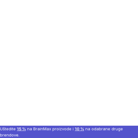
Uštedite
15 %
na BrainMax proizvode i
10 %
na odabrane druge
brendove.