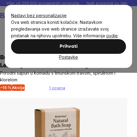
Preskoči
Više od 200.000 provjerenih recenzija
Naši proizvodi su laboratori
na
Košarica
Nastavi bez personalizacije
sadržaj
Ova web stranica koristi kolačiće. Nastavkom
pregledavanja ove web stranice izražavate svoj
pristanak na njihovu upotrebu. Više informacija
ovdje
.
Prirodna kozmetika
Njega tijela
Prihvati
Postavke
BrainMax Natural Soap Bar with
Lemongrass & Chlorella, 100 g
Prirodni sapun u komadu s limunskom travom, spirulinom i
klorelom
–15 %
Akcija
1 ocjena
The
average
product
rating
is
3,0
out
of