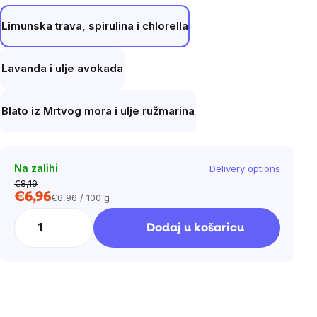
Limunska trava, spirulina i chlorella
Lavanda i ulje avokada
Blato iz Mrtvog mora i ulje ružmarina
Na zalihi
Delivery options
€8,19
€6,96
€6,96 / 100 g
Cijena
mjere:
Dodaj u košaricu