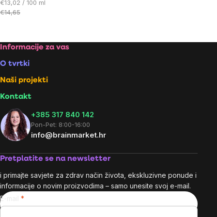
Cijena
€13,02 / 100 ml
mjere:
€14,65
Footer
Informacije za vas
O tvrtki
Naši projekti
Kontakt
+385 317 840 142
Pon-Pet: 8:00-16:00
info@brainmarket.hr
Pretplatite se na newsletter
i primajte savjete za zdrav način života, ekskluzivne ponude i
informacije o novim proizvodima – samo unesite svoj e-mail.
E-mail