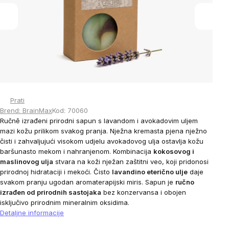
stars.
Prati
Brend:
BrainMax
Kod:
70060
Ručně izrađeni prirodni sapun s lavandom i avokadovim uljem
mazi kožu prilikom svakog pranja. Nježna kremasta pjena nježno
čisti i zahvaljujući visokom udjelu avokadovog ulja ostavlja kožu
baršunasto mekom i nahranjenom. Kombinacija
kokosovog i
maslinovog ulja
stvara na koži nježan zaštitni veo, koji pridonosi
prirodnoj hidrataciji i mekoći. Čisto
lavandino eterično ulje
daje
svakom pranju ugodan aromaterapijski miris. Sapun je
ručno
izrađen od prirodnih sastojaka
bez konzervansa i obojen
isključivo prirodnim mineralnim oksidima.
Detaljne informacije