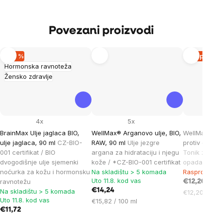
Povezani proizvodi
–20 %
Rasprod
Hormonska ravnoteža
Žensko zdravlje
4x
5x
BrainMax Ulje jaglaca BIO,
WellMax® Arganovo ulje, BIO,
WellMax® Ko
ulje jaglaca, 90 ml
CZ-BIO-
RAW, 90 ml
Ulje jezgre
protiv opad
001 certifikat / BIO
argana za hidrataciju i njegu
Tonik za ras
dvogodišnje ulje sjemenki
kože / *CZ-BIO-001 certifikat
opadanja k
noćurka za kožu i hormonsku
Na skladištu > 5 komada
Rasprodan
Uto 11.8. kod vas
ravnotežu
€12,20
€14,24
Na skladištu > 5 komada
Cijena
€12,20 / 10
Uto 11.8. kod vas
Cijena
€15,82 / 100 ml
mjere:
€11,72
mjere: