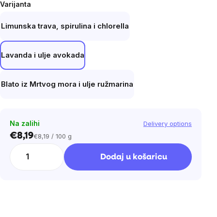
Varijanta
Limunska trava, spirulina i chlorella
Lavanda i ulje avokada
Blato iz Mrtvog mora i ulje ružmarina
Na zalihi
Delivery options
€8,19
€8,19 / 100 g
Cijena
mjere:
Dodaj u košaricu