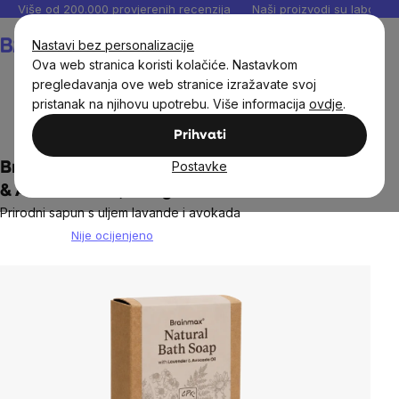
Preskoči
Više od 200.000 provjerenih recenzija
Naši proizvodi su laboratori
na
Košarica
Nastavi bez personalizacije
sadržaj
Ova web stranica koristi kolačiće. Nastavkom
pregledavanja ove web stranice izražavate svoj
pristanak na njihovu upotrebu. Više informacija
ovdje
.
Prirodna kozmetika
Njega tijela
Prihvati
Postavke
BrainMax Natural Soap Bar with Lavender
& Avocado Oil, 100 g
Prirodni sapun s uljem lavande i avokada
Nije ocijenjeno
The
average
product
rating
is
0,0
out
of
5