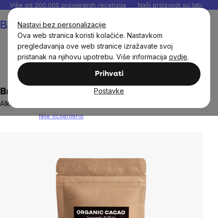
Preskoči
Više od 200.000 provjerenih recenzija
Naši proizvodi su laboratori
na
Košarica
Nastavi bez personalizacije
sadržaj
Ova web stranica koristi kolačiće. Nastavkom
pregledavanja ove web stranice izražavate svoj
pristanak na njihovu upotrebu. Više informacija
ovdje
.
Prehrambene namirnice
Napici
Kakao
Prihvati
Postavke
BrainMax Pure® Cacao, kakao, BIO
Alkalizirani kakao s 20-22% masti/ *CZ-BIO-001 certifikat
Nije ocijenjeno
The
average
product
rating
is
0,0
out
of
5
stars.