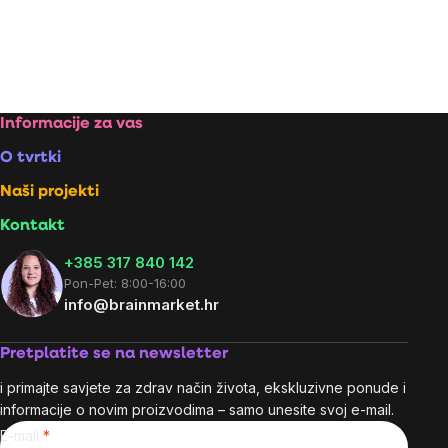
mjere:
mjere:
Footer
Informacije za vas
O tvrtki
Naši projekti
Kontakt
+385 317 840 142
Pon-Pet: 8:00-16:00
info@brainmarket.hr
Pretplatite se na newsletter
i primajte savjete za zdrav način života, ekskluzivne ponude i
informacije o novim proizvodima – samo unesite svoj e-mail.
E-mail