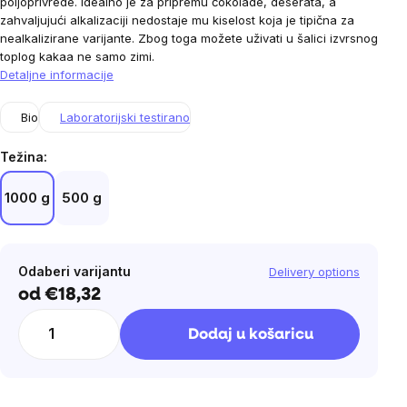
poljoprivrede. Idealno je za pripremu čokolade, deserata, a
zahvaljujući alkalizaciji nedostaje mu kiselost koja je tipična za
nealkalizirane varijante. Zbog toga možete uživati u šalici izvrsnog
toplog kakaa ne samo zimi.
Detaljne informacije
Bio
Laboratorijski testirano
Težina:
1000 g
500 g
Odaberi varijantu
Delivery options
od
€18,32
Cijena
mjere:
Dodaj u košaricu