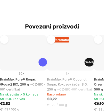
Povezani proizvodi
Rasprodano
Detalj
20x
9x
BrainMax Pure® Rogač
BrainMax Pure® Coconut
BrainMax P
(Rogač) BIO, 200 g
*CZ-BIO-
Sugar, Kokosov šećer BIO,
Cream, Kok
001 certifikat
250 g
*CZ-BIO-001 certifikat
500 g
*CZ-B
Na skladištu > 5 komada
Rasprodano
Na skladiš
Sri 12.8. kod vas
Sri 12.8. ko
€3,22
€2,82
€6,90
Cijena
€1,29 / 100 g
Cijena
Cijena
€1,41 / 100 g
€1,38 / 100
mjere: