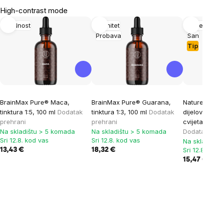
High-contrast mode
Plodnost
Imunitet
Duševna 
Probava
San
Tip
BrainMax Pure® Maca,
BrainMax Pure® Guarana,
Nature's A
tinktura 1:5, 100 ml
Dodatak
tinktura 1:3, 100 ml
Dodatak
dijelovi cvij
prehrani
prehrani
cvijeta str
Na skladištu > 5 komada
Na skladištu > 5 komada
Dodatak pr
Sri 12.8. kod vas
Sri 12.8. kod vas
Na skladiš
Sri 12.8. ko
13,43 €
18,32 €
15,47 €