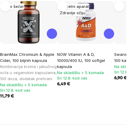
Krvni šećer
Pokretni aparat
Zdravlje očiju
BrainMax Chromium & Apple
NOW Vitamin A & D,
Swanson ko
Cider, 100 biljnih kapsula
10000/400 IU, 100 softgel
100 kapsul
Kombinacija kroma i jabučnog
kapsula
Na skladiš
Sri 12.8. ko
octa u veganskim kapsulama,
Na skladištu > 5 komada
Sri 12.8. kod vas
6,90 €
100 doza, dodatak prehrani
6,49 €
Na skladištu > 5 komada
Sri 12.8. kod vas
11,79 €