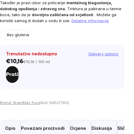
Također je pravi izbor za poticanje
mentalnog blagostanja,
dubokog opuštanja
i
zdravog sna.
Tinktura je pakirana u tamne
boce, tako da je
dovoljno zaštićena od svjetlosti
. Možete ga
koristiti samog ili dodati u vodu ili sok.
Detaljne informacije
Bez glutena
Trenutačno nedostupno
Delivery options
€10,16
€10,16 / 100 ml
Cijena
mjere:
Prati
Brend:
BrainMax Pure
Kod:
6452/1392
Opis
Povezani proizvodi
Ocjene
Diskusija
Slični 