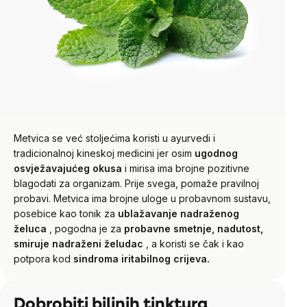
Metvica se već stoljećima koristi u ayurvedi i
tradicionalnoj kineskoj medicini jer osim
ugodnog
osvježavajućeg okusa
i mirisa ima brojne pozitivne
blagodati za organizam. Prije svega, pomaže pravilnoj
probavi. Metvica ima brojne uloge u probavnom sustavu,
posebice kao tonik za
ublažavanje nadraženog
želuca
, pogodna je za
probavne smetnje, nadutost,
smiruje nadraženi želudac
, a koristi se čak i kao
potpora kod
sindroma iritabilnog crijeva.
Dobrobiti biljnih tinktura