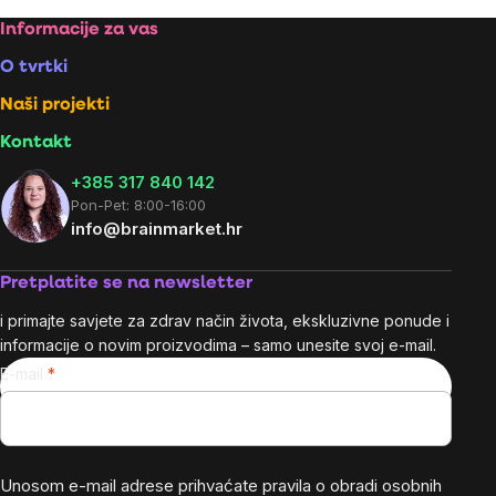
Footer
Informacije za vas
O tvrtki
Naši projekti
Kontakt
+385 317 840 142
Pon-Pet: 8:00-16:00
info@brainmarket.hr
Pretplatite se na newsletter
i primajte savjete za zdrav način života, ekskluzivne ponude i
informacije o novim proizvodima – samo unesite svoj e-mail.
E-mail
Unosom e-mail adrese prihvaćate
pravila o obradi osobnih