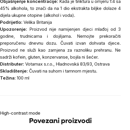
Objašnjenje koncentracije:
Kada je tinktura u omjeru 1:4 sa
45% alkohola, to znači da na 1 dio ekstrakta biljke dolaze 4
dijela ukupne otopine (alkohol i voda).
Podrijetlo:
Velika Britanija
Upozorenje:
Proizvod nije namijenjen djeci mlađoj od 3
godine, trudnicama i dojiljama. Nemojte prekoračiti
preporučenu dnevnu dozu. Čuvati izvan dohvata djece.
Proizvod ne služi kao zamjena za raznoliku prehranu. Ne
sadrži kofein, gluten, konzervanse, bojila ni šećer.
Distributer:
Votamax s.r.o., Hladnovská 83/93, Ostrava
Skladištenje:
Čuvati na suhom i tamnom mjestu.
Težina:
100 ml
High-contrast mode
Povezani proizvodi