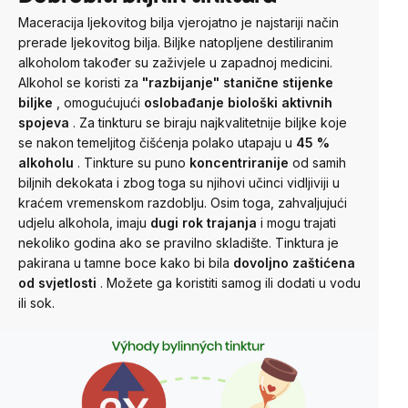
Maceracija ljekovitog bilja vjerojatno je najstariji način
prerade ljekovitog bilja. Biljke natopljene destiliranim
alkoholom također su zaživjele u zapadnoj medicini.
Alkohol se koristi za
"razbijanje" stanične stijenke
biljke
, omogućujući
oslobađanje biološki aktivnih
spojeva
.
Za tinkturu se biraju najkvalitetnije biljke koje
se nakon temeljitog čišćenja polako utapaju u
45
%
alkoholu
.
Tinkture su puno
koncentriranije
od samih
biljnih dekokata i zbog toga su njihovi učinci vidljiviji u
kraćem vremenskom razdoblju. Osim toga, zahvaljujući
udjelu alkohola, imaju
dugi rok trajanja
i mogu trajati
nekoliko godina ako se pravilno skladište.
Tinktura je
pakirana u tamne boce kako bi bila
dovoljno zaštićena
od svjetlosti
. Možete ga koristiti samog ili dodati u vodu
ili sok.