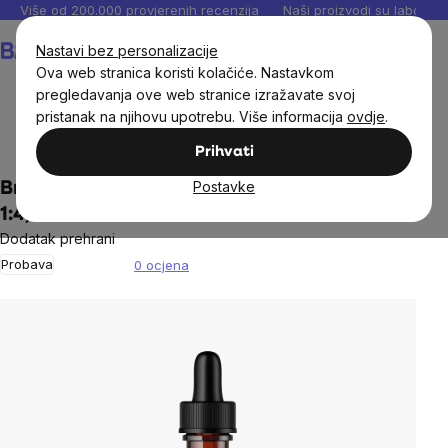
Preskoči
Više od 200.000 provjerenih recenzija
Naši proizvodi su laboratori
na
Košarica
Nastavi bez personalizacije
sadržaj
Ova web stranica koristi kolačiće. Nastavkom
pregledavanja ove web stranice izražavate svoj
pristanak na njihovu upotrebu. Više informacija
ovdje
.
Dodaci prehrani
Tinkture
Prihvati
Postavke
BrainMax Pure® Mint (Spearmint) tinktura
1:4, 100 ml
Dodatak prehrani
Probava
0 ocjena