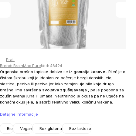
stars.
Prati
Brend:
BrainMax Pure
Kod:
46424
Organsko brašno tapioke dobiva se iz
gomolja kasave
. Riječ je o
čistom škrobu koji je idealan za pečenje bezglutenskih jela,
slastica, peciva ili peciva jer lako zamjenjuje bilo koje drugo
brašno. Ima savršena
svojstva zgušnjavanja
, pa je pogodna za
zgušnjavanje juha ili umaka. Neutralnog je okusa pa ne utječe na
konačni okus jela, a sadrži relativno veliku količinu vlakana.
Detaljne informacije
Bio
Vegan
Bez glutena
Bez laktoze