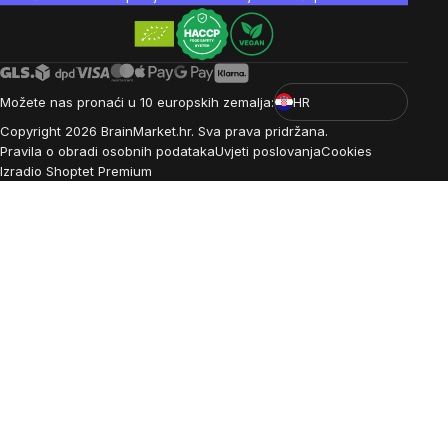
Možete nas pronaći u 10 europskih zemalja:
HR
Copyright
2026
BrainMarket.hr. Sva prava pridržana.
Pravila o obradi osobnih podataka
Uvjeti poslovanja
Cookies
Izradio Shoptet Premium