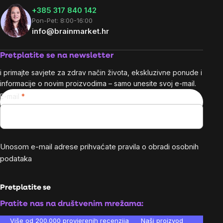
+385 317 840 142
Pon-Pet: 8:00-16:00
info@brainmarket.hr
Pretplatite se na newsletter
i primajte savjete za zdrav način života, ekskluzivne ponude i
informacije o novim proizvodima – samo unesite svoj e-mail.
E-mail
Unosom e-mail adrese prihvaćate
pravila o obradi osobnih
podataka
Pretplatite se
Pratite nas na društvenim mrežama:
Više od 200.000 provjerenih recenzija
Naši proizvodi su laboratori