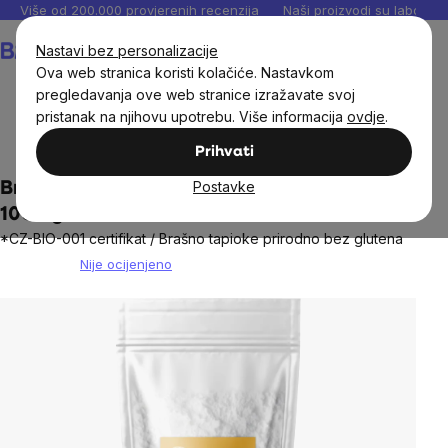
Preskoči
Više od 200.000 provjerenih recenzija
Naši proizvodi su laboratori
na
Košarica
Nastavi bez personalizacije
sadržaj
Ova web stranica koristi kolačiće. Nastavkom
pregledavanja ove web stranice izražavate svoj
pristanak na njihovu upotrebu. Više informacija
ovdje
.
BrainMax®
Hrana
Brašna, mješavine i pudinzi
Prihvati
Postavke
BrainMax Pure® Organic tapioka brašno,
1000 g
*CZ-BIO-001 certifikat / Brašno tapioke prirodno bez glutena
Nije ocijenjeno
The
average
product
rating
is
0,0
out
of
5