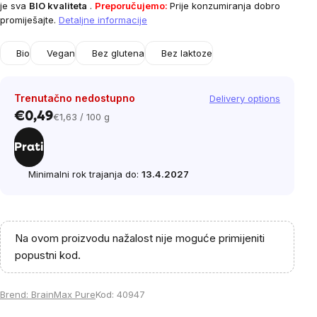
je sva
BIO kvaliteta
.
Preporučujemo:
Prije konzumiranja dobro
promiješajte.
Detaljne informacije
Bio
Vegan
Bez glutena
Bez laktoze
Trenutačno nedostupno
Delivery options
€0,49
€1,63 / 100 g
Cijena
mjere:
Prati
Minimalni rok trajanja do:
13.4.2027
Na ovom proizvodu nažalost nije moguće primijeniti
popustni kod.
Brend:
BrainMax Pure
Kod:
40947