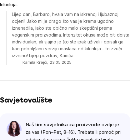
kikirikija.
Lijep dan, Barbaro, hvala vam na iskrenoj i ljubaznoj
ocjeni! Jako mi je drago što vas je krema ugodno
iznenadila, iako ste obično malo skeptični prema
veganskim proizvodima. Intenzitet okusa može biti doista
individualan, ali sjajno je što ste ipak uživali i opisali ga
kao poboljšanu verziju maslaca od kikirikija – to zvuči
izvrsno! Lijep pozdrav, Kamča
Kamila Krejčí, 23.05.2025
Savjetovalište
Naš
tim savjetnika za proizvode
ovdje je
za vas (Pon–Pet, 8–16). Trebate li pomoć pri
odabiru ili se samo želite uvjeriti da birate