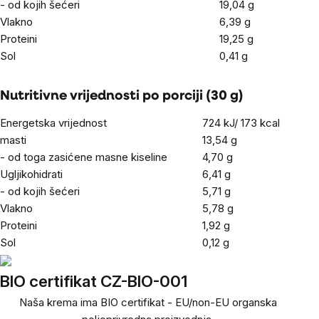
- od kojih šećeri
19,04
g
Vlakno
6,39
g
Proteini
19,25
g
Sol
0,41 g
Nutritivne vrijednosti po porciji (30 g)
Energetska vrijednost
724 kJ/ 173
kcal
masti
13,54 g
- od toga zasićene masne kiseline
4,70 g
Ugljikohidrati
6,41 g
- od kojih šećeri
5,71 g
Vlakno
5,78 g
Proteini
1,92
g
Sol
0,12 g
BIO certifikat CZ-BIO-001
Naša krema ima BIO certifikat - EU/non-EU organska