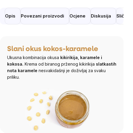
Opis
Povezani proizvodi
Ocjene
Diskusija
Slični 
Slani okus kokos-karamele
Ukusna kombinacija okusa
kikirikija, karamele i
kokosa.
Krema od biranog prženog kikirikija
slatkastih
nota karamele
nesvakidašnji je doživljaj za svaku
priliku.