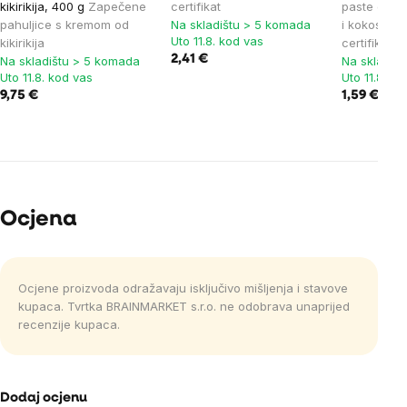
kikirikija, 400 g
Zapečene
certifikat
paste od d
pahuljice s kremom od
Na skladištu > 5 komada
i kokosom 
Uto 11.8. kod vas
kikirikija
certifikat
2,41 €
Na skladištu > 5 komada
Na skladiš
Uto 11.8. kod vas
Uto 11.8. ko
9,75 €
1,59 €
Ocjena
Ocjene proizvoda odražavaju isključivo mišljenja i stavove
kupaca. Tvrtka BRAINMARKET s.r.o. ne odobrava unaprijed
recenzije kupaca.
Dodaj ocjenu