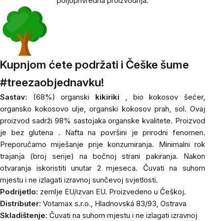
poljoprivredna proizvodnja.
Kupnjom ćete podržati i Češke šume
#treezaobjednavku!
Sastav:
(68%)
organski
kikiriki
,
bio
kokosov šećer,
organsko kokosovo ulje, organski kokosov prah, sol. Ovaj
proizvod sadrži 98% sastojaka organske kvalitete. Proizvod
je bez glutena
.
Nafta na površini je prirodni fenomen.
Preporučamo miješanje prije konzumiranja. Minimalni rok
trajanja (broj serije) na bočnoj strani pakiranja. Nakon
otvaranja iskoristiti unutar 2 mjeseca. Čuvati na suhom
mjestu i ne izlagati izravnoj sunčevoj svjetlosti.
Podrijetlo:
zemlje EU/izvan EU. Proizvedeno u Češkoj.
Distributer:
Votamax s.r.o., Hladnovská 83/93, Ostrava
Skladištenje:
Čuvati na suhom mjestu i ne izlagati izravnoj