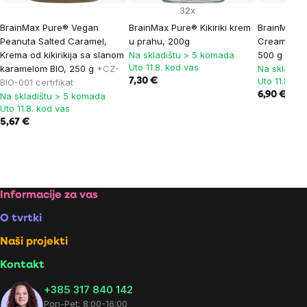
32x
BrainMax Pure® Vegan
BrainMax Pure® Kikiriki krem
BrainMax P
Peanuta Salted Caramel,
u prahu, 200g
Cream, Kok
Krema od kikirikija sa slanom
Na skladištu > 5 komada
500 g
*CZ-B
Uto 11.8. kod vas
karamelom BIO, 250 g
*CZ-
Na skladiš
Uto 11.8. ko
7,30 €
BIO-001 certifikat
6,90 €
Na skladištu > 5 komada
Uto 11.8. kod vas
5,67 €
Footer
Informacije za vas
O tvrtki
Naši projekti
Kontakt
+385 317 840 142
Pon-Pet: 8:00-16:00