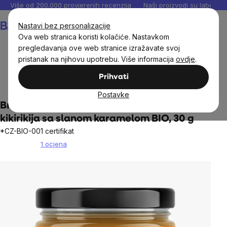
Preskoči
Više od 200.000 provjerenih recenzija
Naši proizvodi su laboratori
na
Košarica
Nastavi bez personalizacije
sadržaj
Ova web stranica koristi kolačiće. Nastavkom
pregledavanja ove web stranice izražavate svoj
pristanak na njihovu upotrebu. Više informacija
ovdje
.
Prehrambene namirnice
Orašasti namazi, džemovi i
Prihvati
marmelade
Veganske kreme, džemovi i marmelade BrainMax
Postavke
BrainMax Pure® Vegan Peanuta, Krema od
kikirikija sa slanom karamelom BIO, 30 g
*CZ-BIO-001 certifikat
1 ocjena