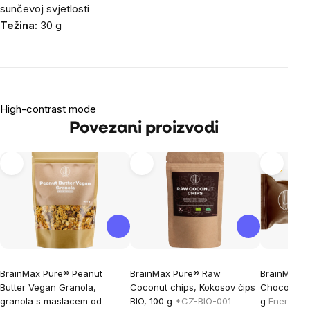
sunčevoj svjetlosti
Težina:
30 g
High-contrast mode
Povezani proizvodi
Tip
BrainMax Pure® Peanut
BrainMax Pure® Raw
BrainMax P
Butter Vegan Granola,
Coconut chips, Kokosov čips
Chocolate 
granola s maslacem od
BIO, 100 g
*CZ-BIO-001
g
Energetsk