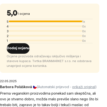
5,0
1 ocjena
5
1x
4
0x
3
0x
2
0x
1
0x
Dodaj ocjenu
Ocjene proizvoda odražavaju isključivo mišljenja i
stavove kupaca. Tvrtka BRAINMARKET s.r.o. ne odobrava
unaprijed ocjene korisnika.
22.05.2025
Barbora Polášková
(Automatski prijevod -
prikaži original
)
Prema veganskim proizvodima ponekad sam skeptična, ali
ovo je stvarno dobro, možda malo previše slano nego što bi
trebalo biti, zapravo je to takav bolji i tekući maslac od