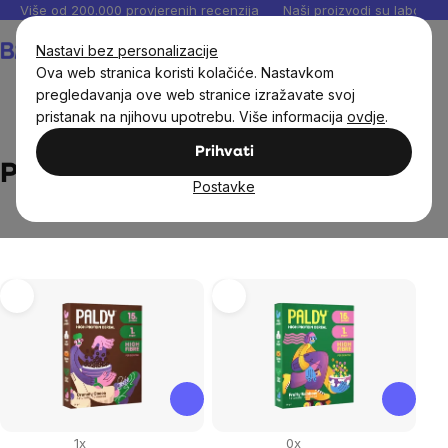
Preskoči
Više od 200.000 provjerenih recenzija
Naši proizvodi su laboratori
na
Košarica
Nastavi bez personalizacije
sadržaj
Ova web stranica koristi kolačiće. Nastavkom
pregledavanja ove web stranice izražavate svoj
pristanak na njihovu upotrebu. Više informacija
ovdje
.
Brands
Paldy
Prihvati
Paldy
Postavke
List
of
products
1x
0x