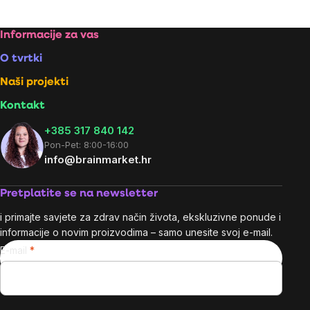
Listing
controls
Footer
Informacije za vas
O tvrtki
Naši projekti
Kontakt
+385 317 840 142
Pon-Pet: 8:00-16:00
info@brainmarket.hr
Pretplatite se na newsletter
i primajte savjete za zdrav način života, ekskluzivne ponude i
informacije o novim proizvodima – samo unesite svoj e-mail.
E-mail