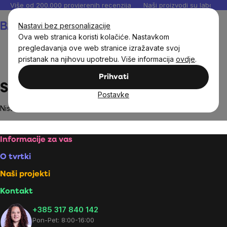
Preskoči
Više od 200.000 provjerenih recenzija
Naši proizvodi su laboratori
na
Košarica
Nastavi bez personalizacije
sadržaj
Ova web stranica koristi kolačiće. Nastavkom
pregledavanja ove web stranice izražavate svoj
pristanak na njihovu upotrebu. Više informacija
ovdje
.
Brands
San Marzano
Prihvati
San Marzano
Postavke
Nisu pronađeni proizvodi marke
San Marzano
...
Footer
Informacije za vas
O tvrtki
Naši projekti
Kontakt
+385 317 840 142
Pon-Pet: 8:00-16:00