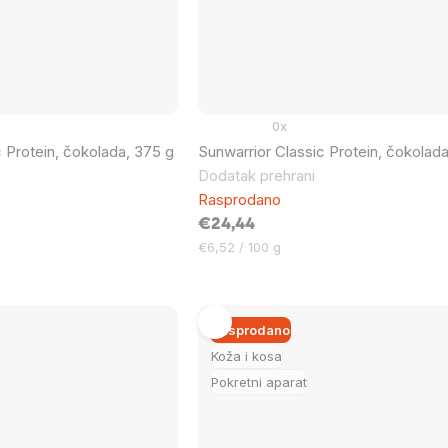
0x
c Protein, čokolada, 375 g
Sunwarrior Classic Protein, čokolad
Dodatak prehrani
Rasprodano
€24,44
Cijena
€6,52 / 100 g
mjere:
Rasprodano
Koža i kosa
Pokretni aparat