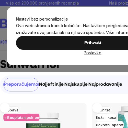
Preskoči
Više od 200.000 provjerenih recenzija
Naši proiz
na
sadržaj
Nastavi bez personalizacije
Ova web stranica koristi kolačiće. Nastavkom pregledav
izražavate svoj pristanak na njihovu upotrebu. Više infor
Traži
BrainMax®
Uštedi
Ciljevi
Dodaci prehrani
Noviteti
Muškarc
Prihvati
Postavke
Brands
Sunwarrior
Sunwarrior
Sortiranje
Preporučujemo
Najjeftinije
Najskuplje
Najprodavanije
proizvoda
List
Probava
Imunitet
of
+ Besplatan poklon
Koža i kosa
Pokretni aparat