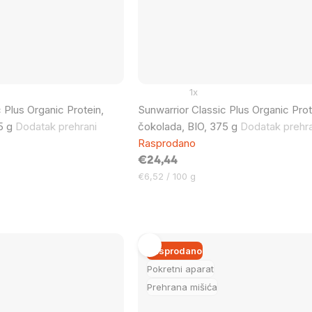
1x
 Plus Organic Protein,
Sunwarrior Classic Plus Organic Prot
5 g
Dodatak prehrani
čokolada, BIO, 375 g
Dodatak prehra
Rasprodano
€24,44
Cijena
€6,52 / 100 g
mjere:
Rasprodano
Pokretni aparat
Prehrana mišića