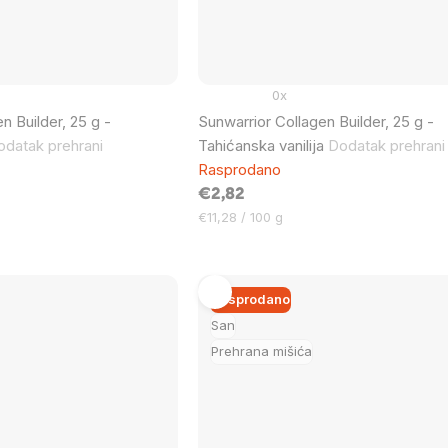
0x
n Builder, 25 g -
Sunwarrior Collagen Builder, 25 g -
odatak prehrani
Tahićanska vanilija
Dodatak prehrani
Rasprodano
€2,82
Cijena
€11,28 / 100 g
mjere:
Rasprodano
San
Prehrana mišića