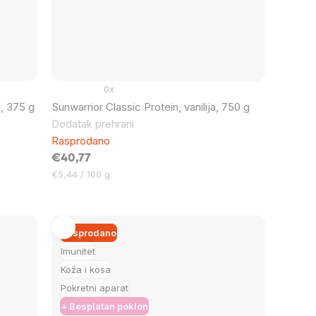
0x
a, 375 g
Sunwarrior Classic Protein, vanilija, 750 g
Dodatak prehrani
Rasprodano
€40,77
Cijena
€5,44 / 100 g
mjere:
Rasprodano
Imunitet
Koža i kosa
Pokretni aparat
+ Besplatan poklon