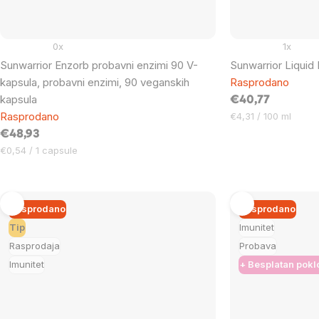
0x
1x
Sunwarrior Enzorb probavni enzimi 90 V-
Sunwarrior Liquid 
kapsula, probavni enzimi, 90 veganskih
Rasprodano
kapsula
€40,77
Rasprodano
Cijena
€4,31 / 100 ml
mjere:
€48,93
Cijena
€0,54 / 1 capsule
mjere:
Rasprodano
Rasprodano
Tip
Imunitet
Rasprodaja
Probava
Imunitet
+ Besplatan pokl