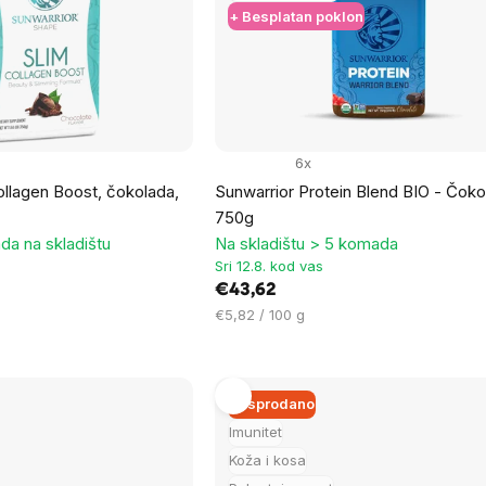
+ Besplatan poklon
6x
ollagen Boost, čokolada,
Sunwarrior Protein Blend BIO - Čoko
750g
da na skladištu
Na skladištu > 5 komada
Sri 12.8. kod vas
€43,62
Cijena
€5,82 / 100 g
mjere:
Rasprodano
Imunitet
Koža i kosa