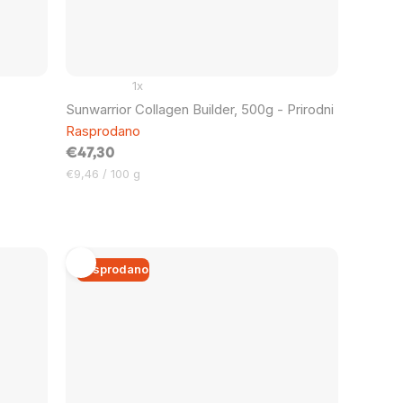
1x
Sunwarrior Collagen Builder, 500g - Prirodni
Rasprodano
€47,30
Cijena
€9,46 / 100 g
mjere:
Rasprodano