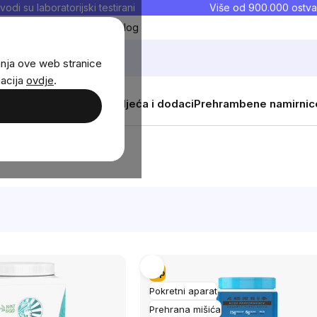
vodi su laboratorijski testirani
Više od 900.000 ostva
Moji favoriti
Blog
anja ove web stranice
macija
ovdje
.
i
Žene
Djeca
Sportska odjeća i dodaci
Prehrambene namirnic
Tip
Pokretni aparat
Prehrana mišića