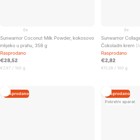
0x
0x
Sunwarrior Coconut Milk Powder, kokosovo
Sunwarrior Collage
mlijeko u prahu, 358 g
Čokoladni krem
D
Rasprodano
Rasprodano
€28,52
€2,82
Cijena
Cijena
€7,97 / 100 g
€11,28 / 100 g
mjere:
mjere:
Rasprodano
Rasprodano
Pokretni aparat