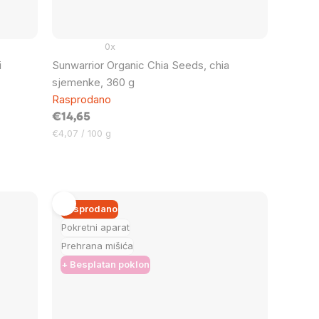
0x
i
Sunwarrior Organic Chia Seeds, chia
sjemenke, 360 g
Rasprodano
€14,65
Cijena
€4,07 / 100 g
mjere:
Rasprodano
Pokretni aparat
Prehrana mišića
+ Besplatan poklon