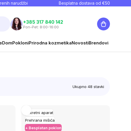
renih narudžbi
Besplatna dostava od €
50
Košarica
+385 317 840 142
Pon-Pet: 8:00-16:00
e
Dom
Pokloni
Prirodna kozmetika
Novosti
Brendovi
Ukupno
48
stavki
Pokretni aparat
Prehrana mišića
+ Besplatan poklon