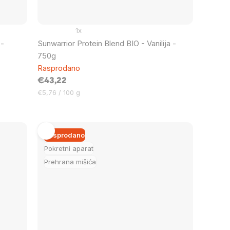
1x
 -
Sunwarrior Protein Blend BIO - Vanilija -
750g
Rasprodano
€43,22
Cijena
€5,76 / 100 g
mjere:
Rasprodano
Pokretni aparat
Prehrana mišića