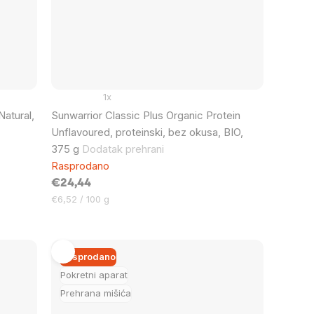
1x
atural,
Sunwarrior Classic Plus Organic Protein
Unflavoured, proteinski, bez okusa, BIO,
375 g
Dodatak prehrani
Rasprodano
€24,44
Cijena
€6,52 / 100 g
mjere:
Rasprodano
Pokretni aparat
Prehrana mišića