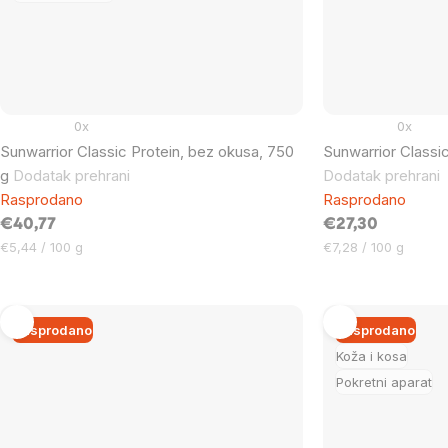
0x
0x
Sunwarrior Classic Protein, bez okusa, 750
Sunwarrior Classi
g
Dodatak prehrani
Dodatak prehrani
Rasprodano
Rasprodano
€40,77
€27,30
Cijena
Cijena
€5,44 / 100 g
€7,28 / 100 g
mjere:
mjere:
Rasprodano
Rasprodano
Koža i kosa
Pokretni aparat