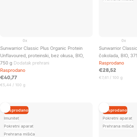
0x
0x
Sunwarrior Classic Plus Organic Protein
Sunwarrior Classic
Unflavoured, proteinski, bez okusa, BIO,
čokolada, BIO, 37
750 g
Dodatak prehrani
Rasprodano
Rasprodano
€28,52
Cijena
€7,61 / 100 g
€40,77
mjere:
Cijena
€5,44 / 100 g
mjere:
Rasprodano
Rasprodano
Imunitet
Pokretni aparat
Pokretni aparat
Prehrana mišića
Prehrana mišića