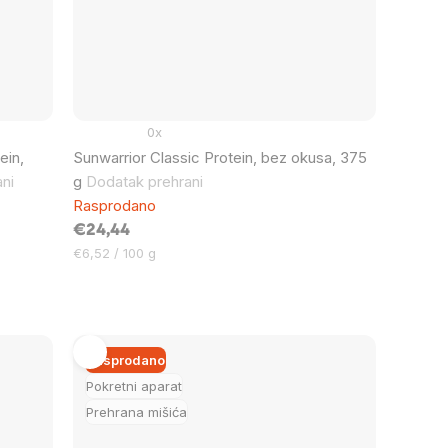
0x
ein,
Sunwarrior Classic Protein, bez okusa, 375
ni
g
Dodatak prehrani
Rasprodano
€24,44
Cijena
€6,52 / 100 g
mjere:
Rasprodano
Pokretni aparat
Prehrana mišića