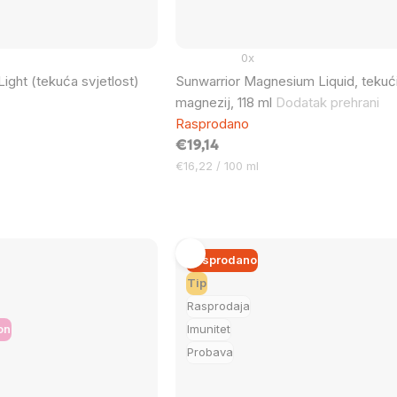
0x
Light (tekuća svjetlost)
Sunwarrior Magnesium Liquid, tekuć
magnezij, 118 ml
Dodatak prehrani
Rasprodano
€19,14
Cijena
€16,22 / 100 ml
mjere:
Rasprodano
Tip
Rasprodaja
on
Imunitet
Probava