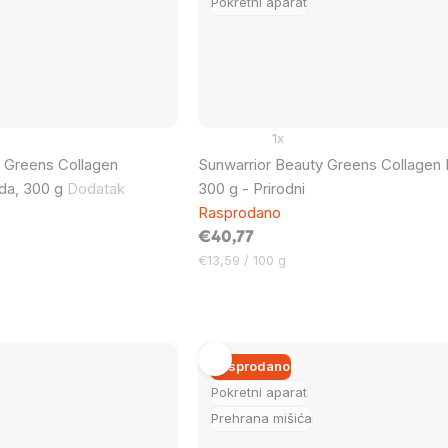
Pokretni aparat
1x
y Greens Collagen
Sunwarrior Beauty Greens Collagen N
ada, 300 g
Dodatak
300 g - Prirodni
Rasprodano
€40,77
Cijena
€13,59 / 100 g
mjere:
Rasprodano
Pokretni aparat
Prehrana mišića