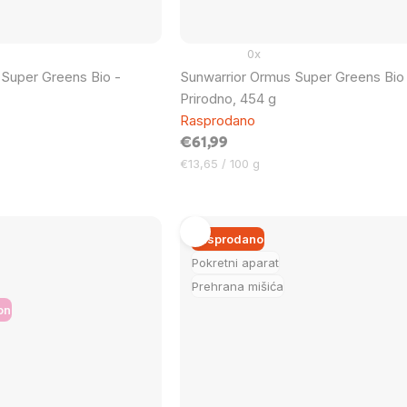
0x
 Super Greens Bio -
Sunwarrior Ormus Super Greens Bio
Prirodno, 454 g
Rasprodano
€61,99
Cijena
€13,65 / 100 g
mjere:
Rasprodano
Pokretni aparat
Prehrana mišića
on