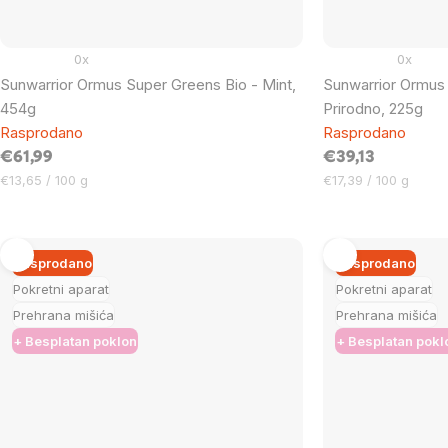
0x
0x
Sunwarrior Ormus Super Greens Bio - Mint,
Sunwarrior Ormus
454g
Prirodno, 225g
Rasprodano
Rasprodano
€61,99
€39,13
Cijena
Cijena
€13,65 / 100 g
€17,39 / 100 g
mjere:
mjere:
Rasprodano
Rasprodano
Pokretni aparat
Pokretni aparat
Prehrana mišića
Prehrana mišića
+ Besplatan poklon
+ Besplatan pokl