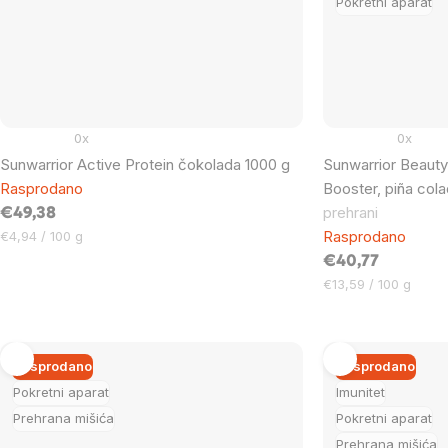
Pokretni aparat
0x
0x
Sunwarrior Active Protein čokolada 1000 g
Sunwarrior Beaut
Rasprodano
Booster, piña col
prehrani
€49,38
Cijena
Rasprodano
€4,94 / 100 g
mjere:
€40,77
Cijena
€13,59 / 100 g
mjere:
Rasprodano
Rasprodano
Pokretni aparat
Imunitet
Prehrana mišića
Pokretni aparat
Prehrana mišića