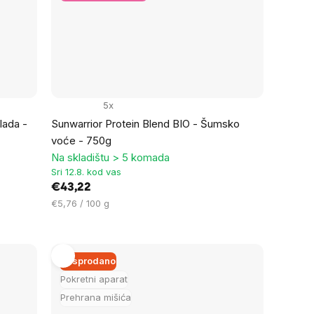
5x
lada -
Sunwarrior Protein Blend BIO - Šumsko
voće - 750g
Na skladištu > 5 komada
Sri 12.8. kod vas
€43,22
Cijena
€5,76 / 100 g
mjere:
Rasprodano
Pokretni aparat
Prehrana mišića