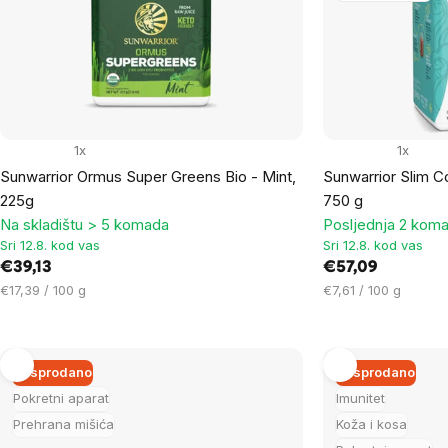
products
1x
1x
Sunwarrior Ormus Super Greens Bio - Mint,
Sunwarrior Slim C
225g
750 g
Na skladištu > 5 komada
Posljednja 2 koma
Sri 12.8. kod vas
Sri 12.8. kod vas
€39,13
€57,09
Cijena
Cijena
€17,39 / 100 g
€7,61 / 100 g
mjere:
mjere:
Rasprodano
Rasprodano
Pokretni aparat
Imunitet
Prehrana mišića
Koža i kosa